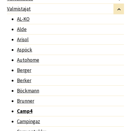
Valmistajat
AL-KO
Alde
Arisol
Aspöck
Autohome
Berger
Berker
Böckmann
Brunner
Camp4
Campingaz