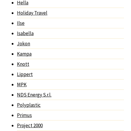
Hella
Holiday Travel
Ilse
Isabella
Jokon
Kampa
Knott
Lippert
MPK
NDS Energy S.r.l.
Polyplastic
Primus
Project 2000