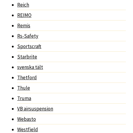
Reich
REIMO
Remis
Rs-Safety
Sportscraft
Starbrite
svenska tält
Thetford
Thule
Truma
VB airsuspension
Webasto
Westfield