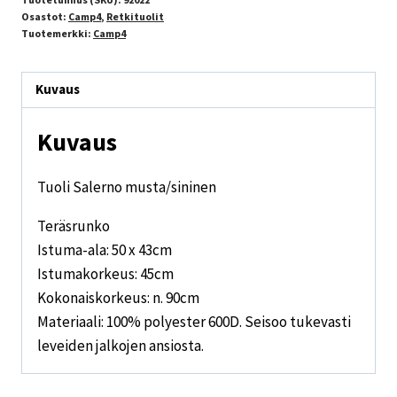
Osastot:
Camp4
,
Retkituolit
Tuotemerkki:
Camp4
Kuvaus
Kuvaus
Tuoli Salerno musta/sininen
Teräsrunko
Istuma-ala: 50 x 43cm
Istumakorkeus: 45cm
Kokonaiskorkeus: n. 90cm
Materiaali: 100% polyester 600D. Seisoo tukevasti
leveiden jalkojen ansiosta.