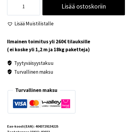
Camp4
Lisää ostoskoriin
Tuoli
Salerno
Lisää Muistilistalle
musta/sininen
määrä
Ilmainen toimitus yli 260€ tilauksille
( ei koske yli 1,2 m ja 18kg paketteja)
Tyytyväisyystakuu
Turvallinen maksu
Turvallinen maksu
Ean-koodi(EAN):
4043729134225
Tuotetunnus (SKU):
92022