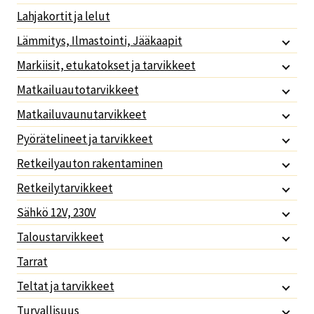
Lahjakortit ja lelut
Lämmitys, Ilmastointi, Jääkaapit
Markiisit, etukatokset ja tarvikkeet
Matkailuautotarvikkeet
Matkailuvaunutarvikkeet
Pyörätelineet ja tarvikkeet
Retkeilyauton rakentaminen
Retkeilytarvikkeet
Sähkö 12V, 230V
Taloustarvikkeet
Tarrat
Teltat ja tarvikkeet
Turvallisuus