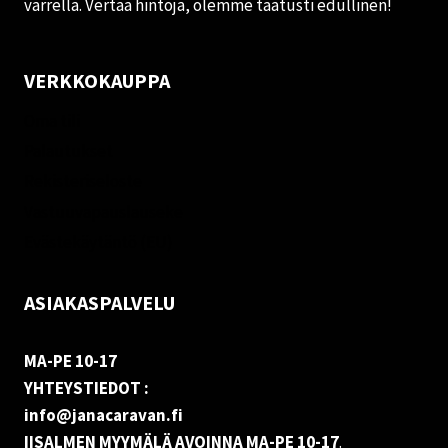
varrella. Vertaa hintoja, olemme taatusti edullinen!
VERKKOKAUPPA
Oma tili
Palautukset
Rekisteriseloste
Vastuuvapauslauseke
Evästekäytäntö (EU)
ASIAKASPALVELU
MA-PE 10-17
YHTEYSTIEDOT :
info@janacaravan.fi
IISALMEN MYYMÄLÄ AVOINNA MA-PE 10-17
.