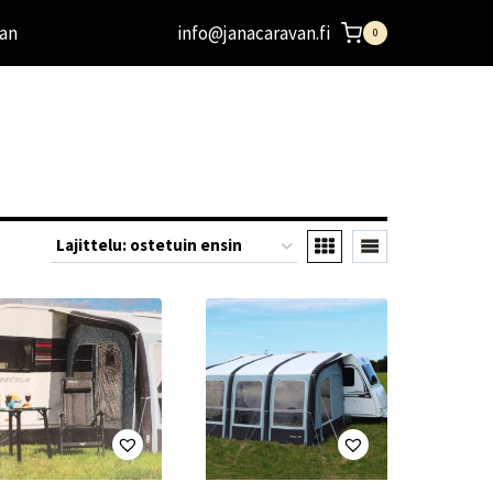
an
info@janacaravan.fi
0