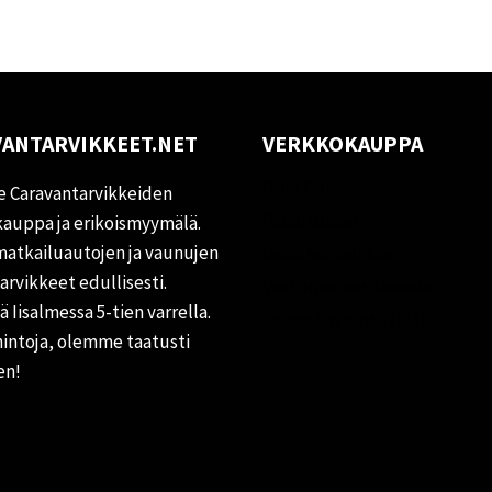
ANTARVIKKEET.NET
VERKKOKAUPPA
Oma tili
 Caravantarvikkeiden
Palautukset
auppa ja erikoismyymälä.
matkailuautojen ja vaunujen
Rekisteriseloste
tarvikkeet edullisesti.
Vastuuvapauslauseke
 Iisalmessa 5-tien varrella.
Evästekäytäntö (EU)
hintoja, olemme taatusti
en!