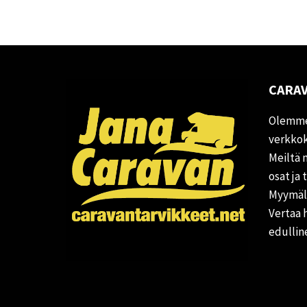
CARAV
Olemme
verkkok
Meiltä 
osat ja 
Myymälä
Vertaa 
edullin