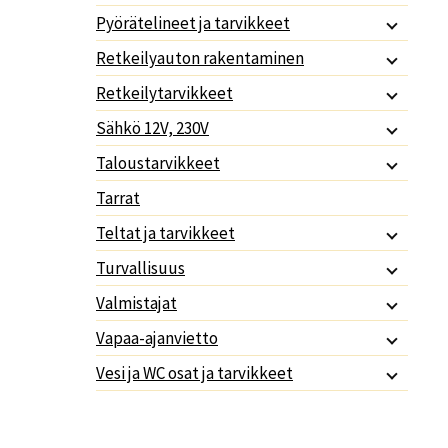
Pyörätelineet ja tarvikkeet
Retkeilyauton rakentaminen
Retkeilytarvikkeet
Sähkö 12V, 230V
Taloustarvikkeet
Tarrat
Teltat ja tarvikkeet
Turvallisuus
Valmistajat
Vapaa-ajanvietto
Vesi ja WC osat ja tarvikkeet