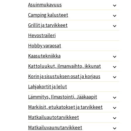
Asuinmukavuus
Camping kalusteet
Grillit ja tarvikkeet
Hevostraileri
Hobby varaosat
Kaasutekniikka
Kattoluukut, ilmanvaihto, ikkunat
Korin ja sisustuksen osat ja korjaus
Lahjakortit ja lelut
Lämmitys, Ilmastointi, Jääkaapit
Markiisit, etukatokset ja tarvikkeet
Matkailuautotarvikkeet
Matkailuvaunutarvikkeet