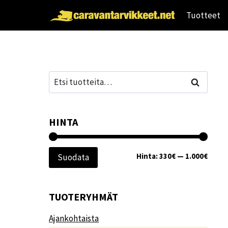
Siirry
Tuotteet
sisältöön
Etsi:
Haku
HINTA
Minim
Maksi
Hinta:
330€
—
1.000€
Suodata
TUOTERYHMÄT
Ajankohtaista