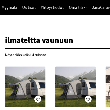
Myymälä
Uutiset
Yhteystiedot
Oma tili
JanaCarav
ilmateltta vaunuun
Suosituimmat
Näytetään kaikki 4 tulosta
ensin
ihinta
mihinta