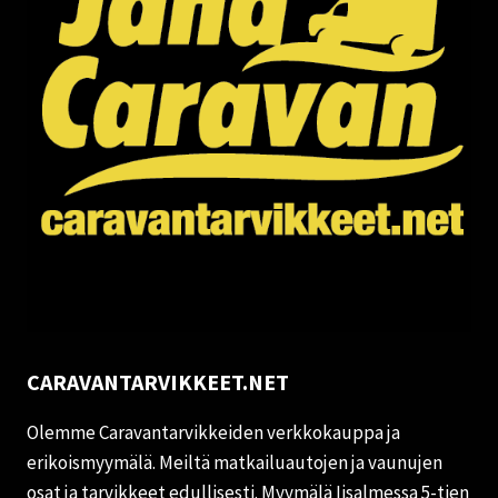
CARAVANTARVIKKEET.NET
Olemme Caravantarvikkeiden verkkokauppa ja
erikoismyymälä. Meiltä matkailuautojen ja vaunujen
osat ja tarvikkeet edullisesti. Myymälä Iisalmessa 5-tien