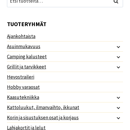
Haku
TUOTERYHMÄT
Ajankohtaista
Asuinmukavuus
Camping kalusteet
Grillit ja tarvikkeet
Hevostraileri
Hobby varaosat
Kaasutekniikka
Kattoluukut, ilmanvaihto, ikkunat
Korin ja sisustuksen osat ja korjaus
Lahjakortit ja lelut