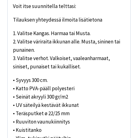
Voit itse suunnitella telttasi:
Tilauksen yhteydessä ilmoita lisätietona
1. Valitse Kangas. Harmaa tai Musta.
2. Valitse väriraita ikkunan alle. Musta, sininen tai
punainen.
3. Valitse verhot. Valkoiset, vaaleanharmaat,
siniset, punaiset tai kukalliset.
• Syvyys 300 cm.
• Katto PVA-pääll polyesteri
• Seinät akryyli 300 gr/m2
• UV säteilyä kestävät ikkunat
• Teräsputket ø 22/25 mm
• Ruuviton vaunukiinnitys
• Kuistitanko