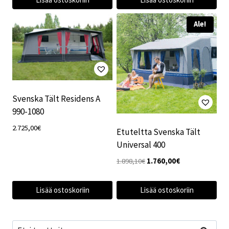
Ale!
Svenska Tält Residens A
990-1080
2.725,00
€
Etuteltta Svenska Tält
Universal 400
Alkuperäinen
Nykyinen
1.898,10
€
1.760,00
€
hinta
hinta
oli:
on:
Lisää ostoskoriin
Lisää ostoskoriin
1.898,10€.
1.760,00€.
Etsi: