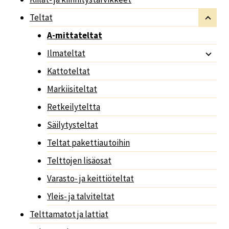
Teltat
A-mittateltat
Ilmateltat
Kattoteltat
Markiisiteltat
Retkeilyteltta
Säilytysteltat
Teltat pakettiautoihin
Telttojen lisäosat
Varasto- ja keittiöteltat
Yleis- ja talviteltat
Telttamatot ja lattiat