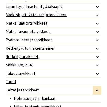
Lämmitys, Ilmastointi, Jääkaapit
Markiisit, etukatokset ja tarvikkeet
Matkailuautotarvikkeet
Matkailuvaunutarvikkeet
Pyörätelineet ja tarvikkeet
Retkeilyauton rakentaminen
Retkeilytarvikkeet
Sähkö 12V, 230V
Taloustarvikkeet
Tarrat
Teltat ja tarvikkeet
Helmasuojat ja -kankaat
Kiilat- ja kiinnitystarvikkeet