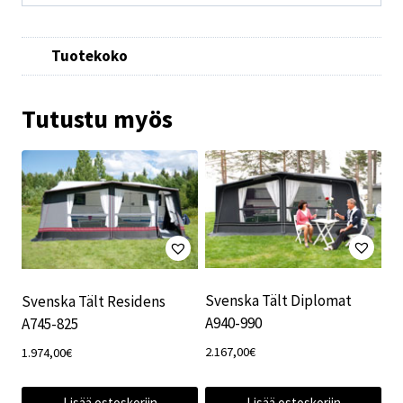
Tuotekoko
Tutustu myös
Svenska Tält Diplomat
Svenska Tält Residens
A940-990
A745-825
2.167,00
€
1.974,00
€
Lisää ostoskoriin
Lisää ostoskoriin