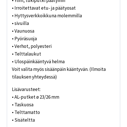
• Ylim, tukiputki päätyihin
• Irroitettavat etu- ja päätyosat
• Hyttysverkkoikkuna molemmilla
• sivuilla
• Vaunuosa
• Pyöräsuoja
• Verhot, polyesteri
• Telttalaukut
• Ulospäinkääntyvä helma
Voit valita myös sisäänpäin kääntyvän. (Ilmoita
tilauksen yhteydessä)
Lisävarusteet:
• AL-putket ø 23/26 mm
• Taskuosa
• Telttamatto
• Sisäteltta