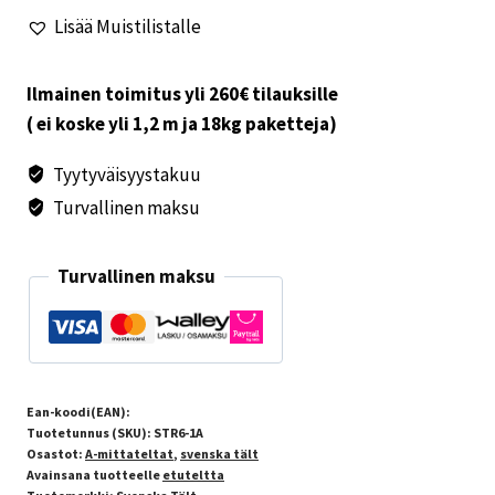
Residens
Lisää Muistilistalle
A1090-
1145
AL
Ilmainen toimitus yli 260€ tilauksille
määrä
( ei koske yli 1,2 m ja 18kg paketteja)
Tyytyväisyystakuu
Turvallinen maksu
Turvallinen maksu
Ean-koodi(EAN):
Tuotetunnus (SKU):
STR6-1A
Osastot:
A-mittateltat
,
svenska tält
Avainsana tuotteelle
etuteltta