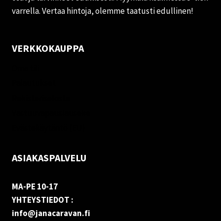
varrella. Vertaa hintoja, olemme taatusti edullinen!
VERKKOKAUPPA
Oma tili
Palautukset
Rekisteriseloste
Vastuuvapauslauseke
Evästekäytäntö (EU)
ASIAKASPALVELU
MA-PE 10-17
YHTEYSTIEDOT :
info@janacaravan.fi