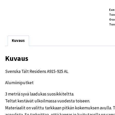
Ean
Tuo
Osa
Tuo
Kuvaus
Kuvaus
Svenska Tält Residens A915-925 AL
Alumiiniputket
3 metriä syvä laadukas suosikkiteltta.
Teltat kestävät ulkoilmassa vuodesta toiseen.
Materiaalit on valittu tarkkaan pitkän kokemuksen avulla. T
acryylista. Se tarkoittaa, että kangas jo kuitutasolla on sam