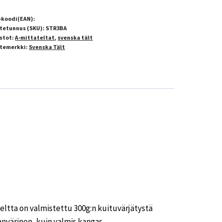
-koodi(EAN):
tetunnus (SKU):
STR3BA
stot:
A-mittateltat
,
svenska tält
temerkki:
Svenska Tält
eltta on valmistettu 300g:n kuituvärjätystä
anvärinen, kuin valmis kangas.