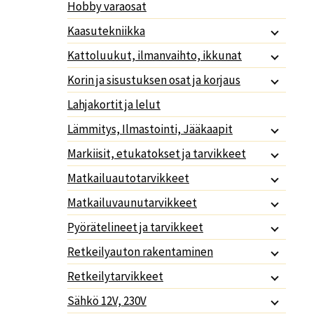
Hobby varaosat
Kaasutekniikka
Kattoluukut, ilmanvaihto, ikkunat
Korin ja sisustuksen osat ja korjaus
Lahjakortit ja lelut
Lämmitys, Ilmastointi, Jääkaapit
Markiisit, etukatokset ja tarvikkeet
Matkailuautotarvikkeet
Matkailuvaunutarvikkeet
Pyörätelineet ja tarvikkeet
Retkeilyauton rakentaminen
Retkeilytarvikkeet
Sähkö 12V, 230V