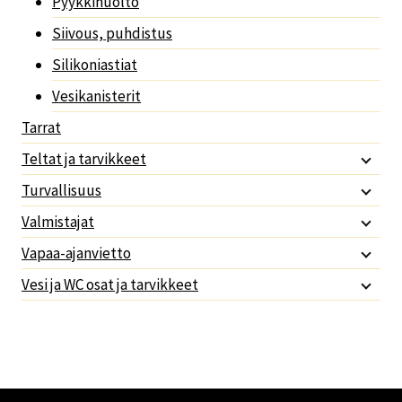
Pyykkihuolto
Siivous, puhdistus
Silikoniastiat
Vesikanisterit
Tarrat
Teltat ja tarvikkeet
Turvallisuus
Valmistajat
Vapaa-ajanvietto
Vesi ja WC osat ja tarvikkeet