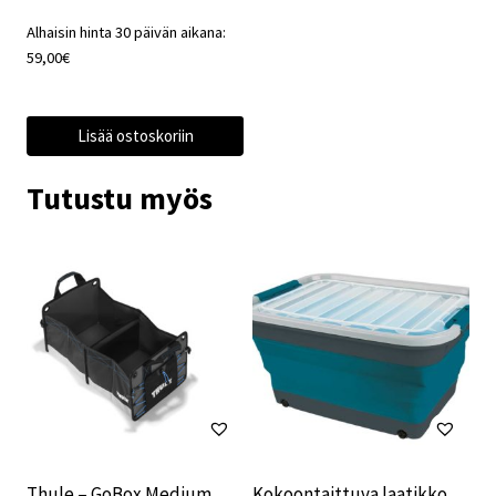
hinta
hinta
Alhaisin hinta 30 päivän aikana:
oli:
on:
59,00
€
72,00€.
59,00€.
Lisää ostoskoriin
Tutustu myös
Thule – GoBox Medium
Kokoontaittuva laatikko