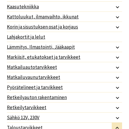
Kaasutekniikka
Kattoluukut, ilmanvaihto, ikkunat
Korin ja sisustuksen osat ja korjaus
Lahjakortit ja lelut
Lämmitys, Ilmastointi, Jääkaapit
Markiisit, etukatokset ja tarvikkeet
Matkailuautotarvikkeet
Matkailuvaunutarvikkeet
Pyörätelineet ja tarvikkeet
Retkeilyauton rakentaminen
Retkeilytarvikkeet
Sähkö 12V, 230V
Taloustarvikkeet