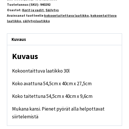
Tuotetunnus (SKU):
940292
Osastot:
Korit ja vadit
,
Säilytys
Avainsanat tuotteelle
kokoontaitettava laatikko
,
kokoontaittuva
laatikko
,
säilytyslaatikko
Kuvaus
Kuvaus
Kokoontaittuva laatikko 30l
Koko avattuna 54,5cm x 40cm x 27,5cm
Koko taitettuna 54,5cm x 40cm x 9,6cm
Mukana kansi. Pienet pyörät alla helpottavat
siirtelemistä