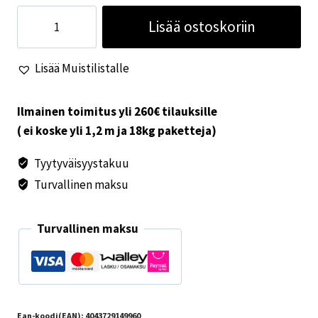
Kokoontaittuva
Lisää ostoskoriin
laatikko
30l
Lisää Muistilistalle
määrä
Ilmainen toimitus yli 260€ tilauksille
( ei koske yli 1,2 m ja 18kg paketteja)
Tyytyväisyystakuu
Turvallinen maksu
Turvallinen maksu
Ean-koodi(EAN):
4043729149960