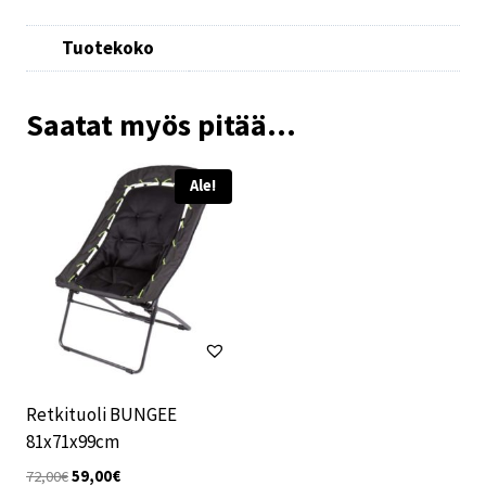
Tuotekoko
Saatat myös pitää...
Ale!
Retkituoli BUNGEE
81x71x99cm
Alkuperäinen
Nykyinen
72,00
€
59,00
€