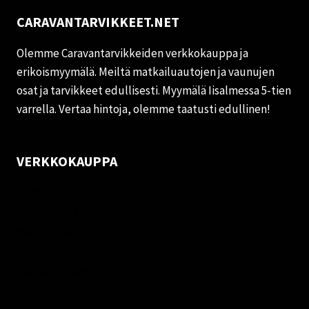
CARAVANTARVIKKEET.NET
Olemme Caravantarvikkeiden verkkokauppa ja
erikoismyymälä. Meiltä matkailuautojen ja vaunujen
osat ja tarvikkeet edullisesti. Myymälä Iisalmessa 5-tien
varrella. Vertaa hintoja, olemme taatusti edullinen!
VERKKOKAUPPA
Oma tili
Palautukset
Rekisteriseloste
Vastuuvapauslauseke
Evästekäytäntö (EU)