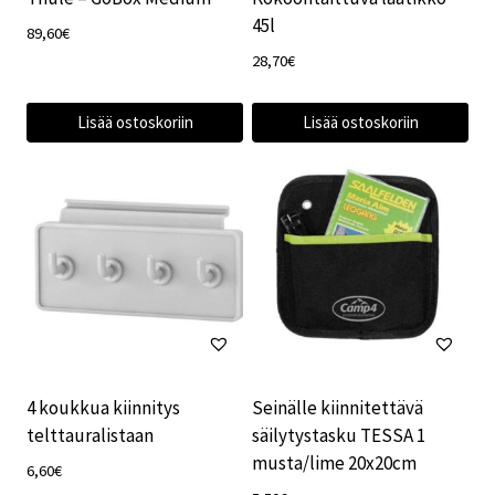
45l
89,60
€
28,70
€
Lisää ostoskoriin
Lisää ostoskoriin
4 koukkua kiinnitys
Seinälle kiinnitettävä
telttauralistaan
säilytystasku TESSA 1
musta/lime 20x20cm
6,60
€