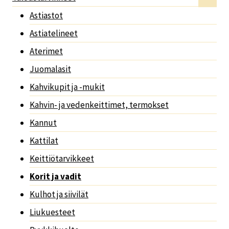
Astiastot
Astiatelineet
Aterimet
Juomalasit
Kahvikupit ja -mukit
Kahvin- ja vedenkeittimet, termokset
Kannut
Kattilat
Keittiötarvikkeet
Korit ja vadit
Kulhot ja siivilät
Liukuesteet