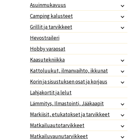
Asuinmukavuus
Camping kalusteet
Grillit ja tarvikkeet
Hevostraileri
Hobby varaosat
Kaasutekniikka
Kattoluukut, ilmanvaihto, ikkunat
Korin ja sisustuksen osat ja korjaus
Lahjakortit ja lelut
Lämmitys, Ilmastointi, Jääkaapit
Markiisit, etukatokset ja tarvikkeet
Matkailuautotarvikkeet
Matkailuvaunutarvikkeet