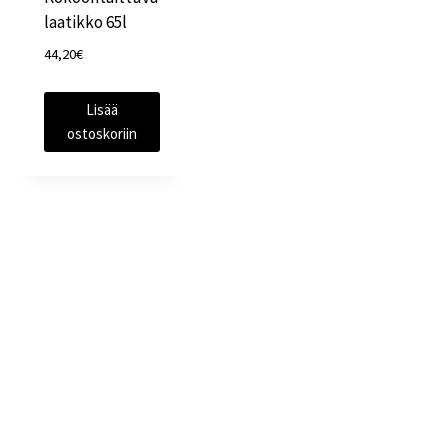
laatikko 65l
44,20
€
Lisää
ostoskoriin