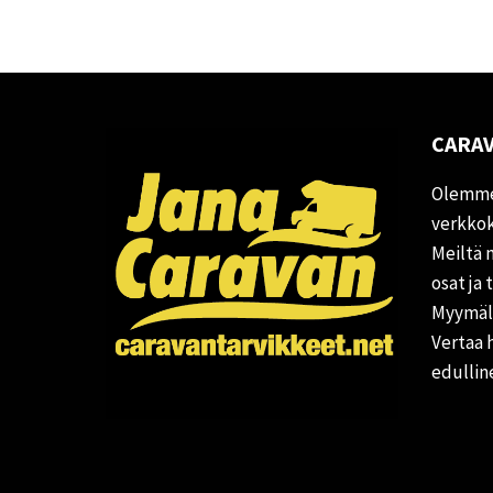
CARAV
Olemme
verkkok
Meiltä 
osat ja 
Myymälä
Vertaa 
edullin