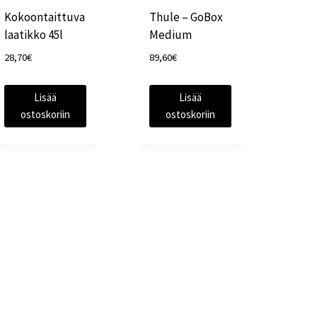
Kokoontaittuva
Thule – GoBox
laatikko 45l
Medium
28,70
€
89,60
€
Lisää
Lisää
ostoskoriin
ostoskoriin