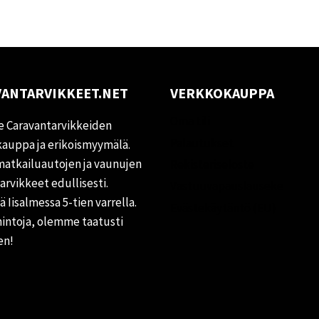
ANTARVIKKEET.NET
VERKKOKAUPPA
Oma tili
 Caravantarvikkeiden
Palautukset
auppa ja erikoismyymälä.
matkailuautojen ja vaunujen
Rekisteriseloste
tarvikkeet edullisesti.
Vastuuvapauslauseke
 Iisalmessa 5-tien varrella.
Evästekäytäntö (EU)
hintoja, olemme taatusti
en!