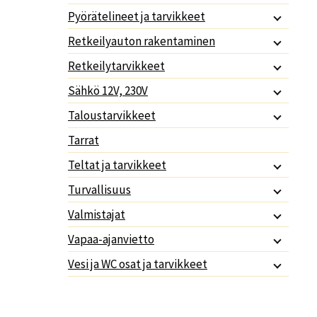
Pyörätelineet ja tarvikkeet
Retkeilyauton rakentaminen
Retkeilytarvikkeet
Sähkö 12V, 230V
Taloustarvikkeet
Tarrat
Teltat ja tarvikkeet
Turvallisuus
Valmistajat
Vapaa-ajanvietto
Vesi ja WC osat ja tarvikkeet