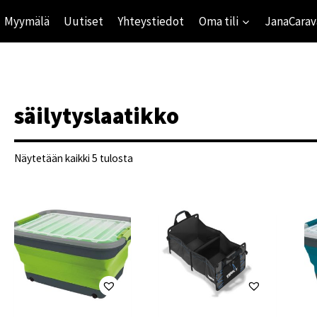
Myymälä
Uutiset
Yhteystiedot
Oma tili
JanaCarav
säilytyslaatikko
Suosituimmat
Näytetään kaikki 5 tulosta
ensin
ihinta
mihinta