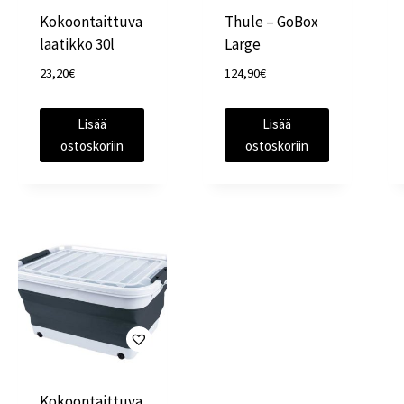
Kokoontaittuva
Thule – GoBox
laatikko 30l
Large
23,20
€
124,90
€
Lisää
Lisää
ostoskoriin
ostoskoriin
Kokoontaittuva