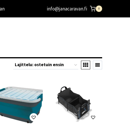
an
info@janacaravan.fi
0