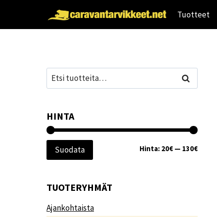
Siirry
Tuotteet
sisältöön
Etsi:
Haku
HINTA
Minim
Maksi
Hinta:
20€
—
130€
Suodata
TUOTERYHMÄT
Ajankohtaista