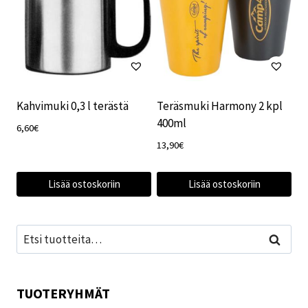
Kahvimuki 0,3 l terästä
Teräsmuki Harmony 2 kpl
400ml
6,60
€
13,90
€
Lisää ostoskoriin
Lisää ostoskoriin
Etsi:
Haku
TUOTERYHMÄT