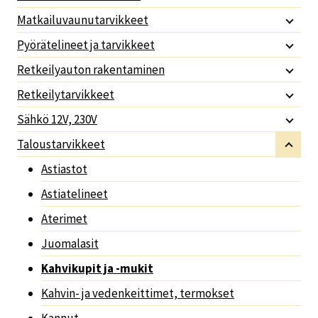
Matkailuvaunutarvikkeet
Pyörätelineet ja tarvikkeet
Retkeilyauton rakentaminen
Retkeilytarvikkeet
Sähkö 12V, 230V
Taloustarvikkeet
Astiastot
Astiatelineet
Aterimet
Juomalasit
Kahvikupit ja -mukit
Kahvin- ja vedenkeittimet, termokset
Kannut