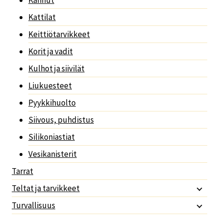
Kattilat
Keittiötarvikkeet
Korit ja vadit
Kulhot ja siivilät
Liukuesteet
Pyykkihuolto
Siivous, puhdistus
Silikoniastiat
Vesikanisterit
Tarrat
Teltat ja tarvikkeet
Turvallisuus