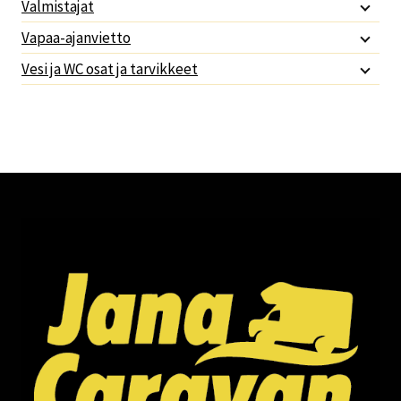
Valmistajat
Vapaa-ajanvietto
Vesi ja WC osat ja tarvikkeet