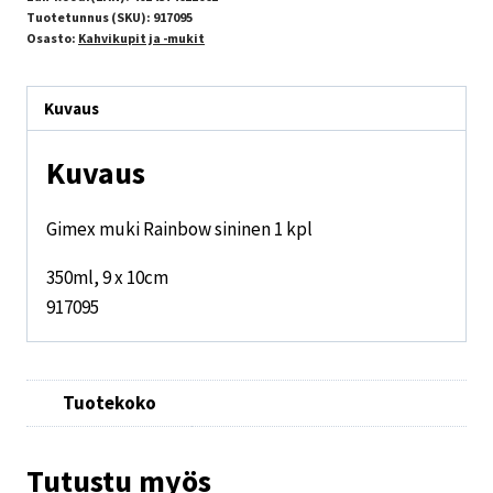
Tuotetunnus (SKU):
917095
Osasto:
Kahvikupit ja -mukit
Kuvaus
Kuvaus
Gimex muki Rainbow sininen 1 kpl
350ml, 9 x 10cm
917095
Tuotekoko
Tutustu myös