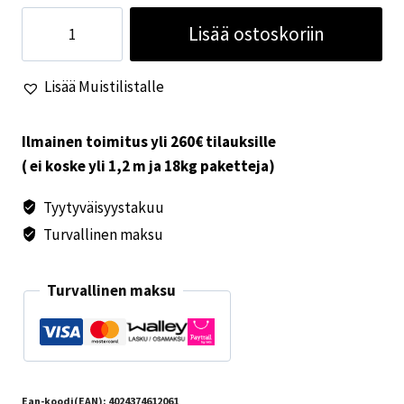
Gimex
Lisää ostoskoriin
muki
Rainbow
Lisää Muistilistalle
sininen
1
kpl
Ilmainen toimitus yli 260€ tilauksille
määrä
( ei koske yli 1,2 m ja 18kg paketteja)
Tyytyväisyystakuu
Turvallinen maksu
Turvallinen maksu
Ean-koodi(EAN):
4024374612061