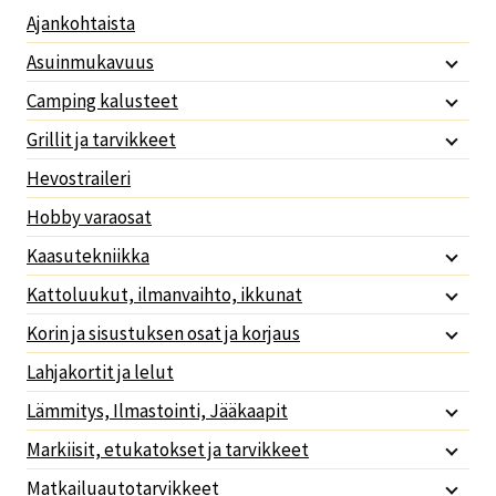
Ajankohtaista
Asuinmukavuus
Camping kalusteet
Grillit ja tarvikkeet
Hevostraileri
Hobby varaosat
Kaasutekniikka
Kattoluukut, ilmanvaihto, ikkunat
Korin ja sisustuksen osat ja korjaus
Lahjakortit ja lelut
Lämmitys, Ilmastointi, Jääkaapit
Markiisit, etukatokset ja tarvikkeet
Matkailuautotarvikkeet