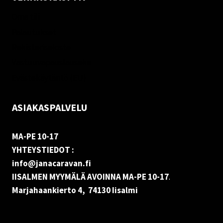
Oma tili
Palautukset
Rekisteriseloste
Vastuuvapauslauseke
Evästekäytäntö (EU)
ASIAKASPALVELU
MA-PE 10-17
YHTEYSTIEDOT :
info@janacaravan.fi
IISALMEN MYYMÄLÄ AVOINNA MA-PE 10-17
.
Marjahaankierto 4, 74130 Iisalmi