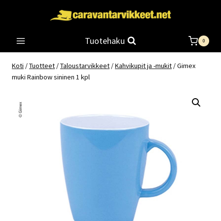
Siirry
sisältöön
Tuotehaku
0
Koti
/
Tuotteet
/
Taloustarvikkeet
/
Kahvikupit ja -mukit
/
Gimex
muki Rainbow sininen 1 kpl