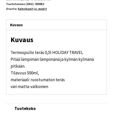
Tuotetunnus (SKU):
930952
Osasto:
Kahvikupit ja -mukit
Kuvaus
Kuvaus
Termospullo teräs 0,5l HOLIDAY TRAVEL
Pitää lämpimän lämpimänä ja kylmän kylmänä
pitkään.
Tilavuus 500ml,
materiaali: ruostumaton teräs
väri matta-valkoinen
Tuotekoko