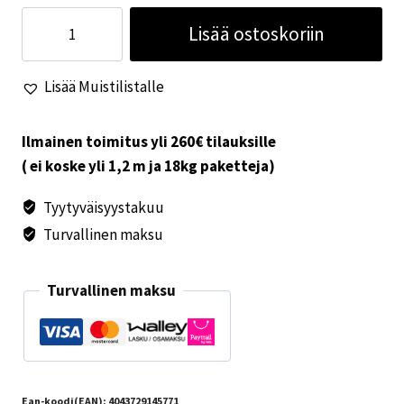
Termospullo
Lisää ostoskoriin
teräs
0,5l
Lisää Muistilistalle
HOLIDAY
TRAVEL
määrä
Ilmainen toimitus yli 260€ tilauksille
( ei koske yli 1,2 m ja 18kg paketteja)
Tyytyväisyystakuu
Turvallinen maksu
Turvallinen maksu
Ean-koodi(EAN):
4043729145771