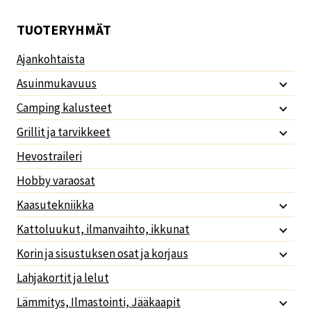
TUOTERYHMÄT
Ajankohtaista
Asuinmukavuus
Camping kalusteet
Grillit ja tarvikkeet
Hevostraileri
Hobby varaosat
Kaasutekniikka
Kattoluukut, ilmanvaihto, ikkunat
Korin ja sisustuksen osat ja korjaus
Lahjakortit ja lelut
Lämmitys, Ilmastointi, Jääkaapit