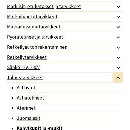
Markiisit, etukatokset ja tarvikkeet
Matkailuautotarvikkeet
Matkailuvaunutarvikkeet
Pyörätelineet ja tarvikkeet
Retkeilyauton rakentaminen
Retkeilytarvikkeet
Sähkö 12V, 230V
Taloustarvikkeet
Astiastot
Astiatelineet
Aterimet
Juomalasit
Kahvikupit ja -mukit