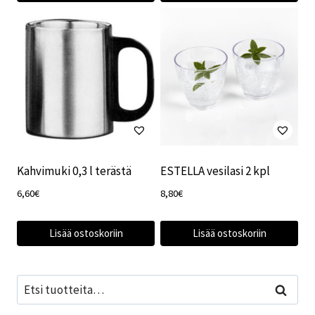
Kahvimuki 0,3 l terästä
ESTELLA vesilasi 2 kpl
6,60
€
8,80
€
Lisää ostoskoriin
Lisää ostoskoriin
Etsi:
Haku