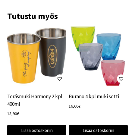
Tutustu myös
Teräsmuki Harmony 2 kpl
Burano 4 kpl muki setti
400ml
16,60
€
13,90
€
Lisää ostoskoriin
Lisää ostoskoriin