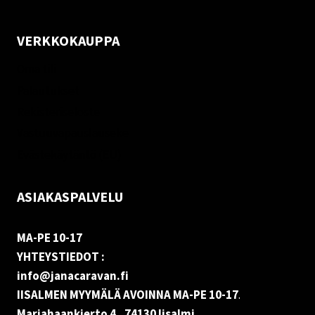
VERKKOKAUPPA
Oma tili
Palautukset
Rekisteriseloste
Vastuuvapauslauseke
Evästekäytäntö (EU)
ASIAKASPALVELU
MA-PE 10-17
YHTEYSTIEDOT :
info@janacaravan.fi
IISALMEN MYYMÄLÄ AVOINNA MA-PE 10-17
.
Marjahaankierto 4, 74130 Iisalmi