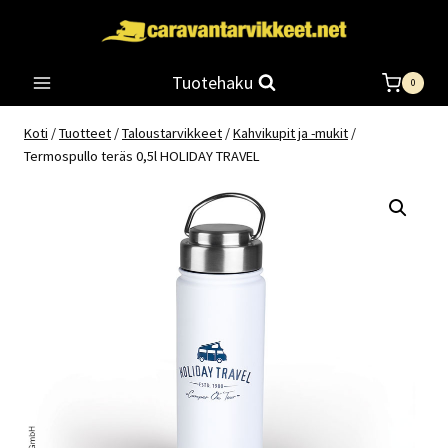
Siirry
sisältöön
Tuotehaku
0
Koti
/
Tuotteet
/
Taloustarvikkeet
/
Kahvikupit ja -mukit
/
Termospullo teräs 0,5l HOLIDAY TRAVEL