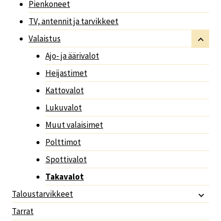
Pienkoneet
TV, antennit ja tarvikkeet
Valaistus
Ajo- ja äärivalot
Heijastimet
Kattovalot
Lukuvalot
Muut valaisimet
Polttimot
Spottivalot
Takavalot
Taloustarvikkeet
Tarrat