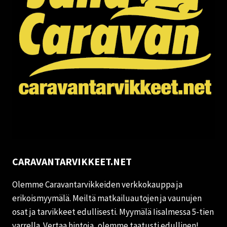
CARAVANTARVIKKEET.NET
Olemme Caravantarvikkeiden verkkokauppa ja
erikoismyymälä. Meiltä matkailuautojen ja vaunujen
osat ja tarvikkeet edullisesti. Myymälä Iisalmessa 5-tien
varrella. Vertaa hintoja, olemme taatusti edullinen!