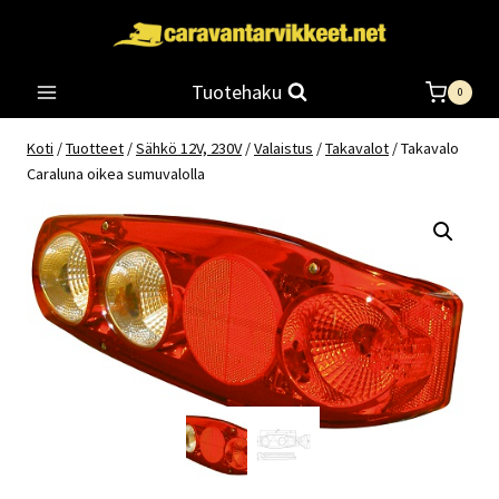
Siirry
sisältöön
Tuotehaku
0
Koti
/
Tuotteet
/
Sähkö 12V, 230V
/
Valaistus
/
Takavalot
/
Takavalo
Caraluna oikea sumuvalolla