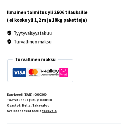
määrä
Ilmainen toimitus yli 260€ tilauksille
( ei koske yli 1,2 m ja 18kg paketteja)
Tyytyväisyystakuu
Turvallinen maksu
Turvallinen maksu
Ean-koodi(EAN):
0900360
Tuotetunnus (SKU):
0900360
Osastot:
Hella
,
Takavalot
Avainsana tuotteelle
takavalo