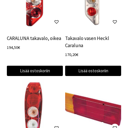
CARALUNA takavalo, oikea
Takavalo vasen Heckl
Caraluna
194,50
€
170,20
€
Lisää ostoskoriin
Lisää ostoskoriin