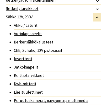
Retkeilyauton rakentaminen
Retkeilytarvikkeet
Sähkö 12V, 230V
Akku / Laturit
Aurinkopaneelit
Berker sähkökalusteet
CEE, Schuko, 12V pistorasiat
Invertterit
Jatkokaapelit
Keittiötarvikkeet
Kwh-mittarit
Liesituulettimet
Peruutuskamerat, navigointi ja multimedia