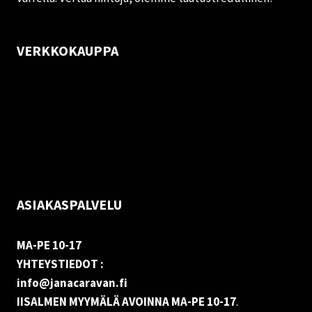
VERKKOKAUPPA
Oma tili
Palautukset
Rekisteriseloste
Vastuuvapauslauseke
Evästekäytäntö (EU)
ASIAKASPALVELU
MA-PE 10-17
YHTEYSTIEDOT :
info@janacaravan.fi
IISALMEN MYYMÄLÄ AVOINNA MA-PE 10-17
.