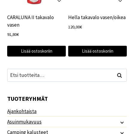
CARALUNA II takavalo
Hella takavalo vasen/oikea
vasen
120,00
€
91,80
€
Lisää ostoskoriin
Lisää ostoskoriin
Etsi:
Haku
TUOTERYHMÄT
Ajankohtaista
Asuinmukavuus
Camping kalusteet