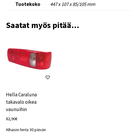
Tuotekoko
447 x 107 x 85/105 mm
Saatat myös pitää...
Hella Caraluna
takavalo oikea
vaunuihin
82,90
€
Alhaisin hinta 30 päivän