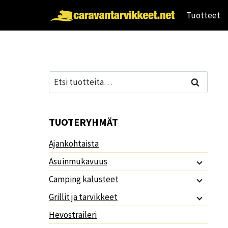
Siirry
Tuotteet
sisältöön
Etsi:
Haku
TUOTERYHMÄT
Ajankohtaista
Asuinmukavuus
Camping kalusteet
Grillit ja tarvikkeet
Hevostraileri