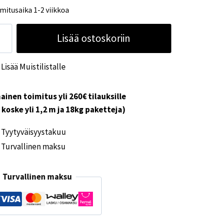
mitusaika 1-2 viikkoa
la
Lisää ostoskoriin
raluna
avalo
Lisää Muistilistalle
sen
unuihin
ärä
ainen toimitus yli 260€ tilauksille
i koske yli 1,2 m ja 18kg paketteja)
Tyytyväisyystakuu
Turvallinen maksu
Turvallinen maksu