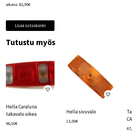
aikana:
82,90
€
Lisää ostoskoriin
Tutustu myös
Hella Caraluna
Hella sivuvalo
Ta
takavalo oikea
C
13,00
€
96,50
€
67