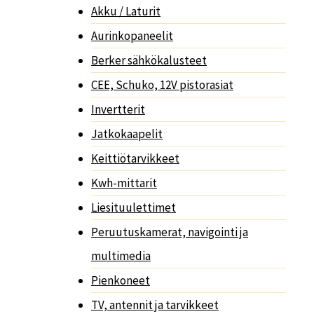
Akku / Laturit
Aurinkopaneelit
Berker sähkökalusteet
CEE, Schuko, 12V pistorasiat
Invertterit
Jatkokaapelit
Keittiötarvikkeet
Kwh-mittarit
Liesituulettimet
Peruutuskamerat, navigointi ja
multimedia
Pienkoneet
TV, antennit ja tarvikkeet