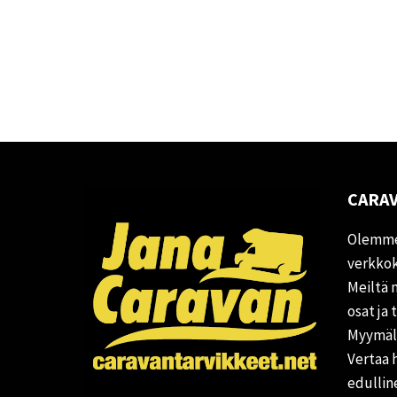
CARAV
Olemme
verkkok
Meiltä 
osat ja 
Myymälä
Vertaa 
edullin