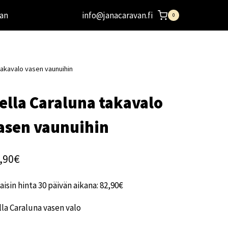
an
info@janacaravan.fi
0
takavalo vasen vaunuihin
ella Caraluna takavalo
asen vaunuihin
,90
€
aisin hinta 30 päivän aikana:
82,90
€
la Caraluna vasen valo