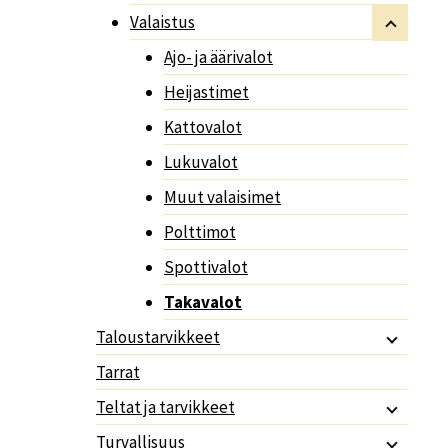
Valaistus
Ajo- ja äärivalot
Heijastimet
Kattovalot
Lukuvalot
Muut valaisimet
Polttimot
Spottivalot
Takavalot
Taloustarvikkeet
Tarrat
Teltat ja tarvikkeet
Turvallisuus