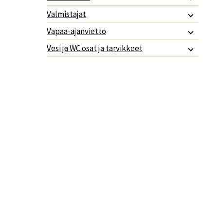
Valmistajat
Vapaa-ajanvietto
Vesi ja WC osat ja tarvikkeet