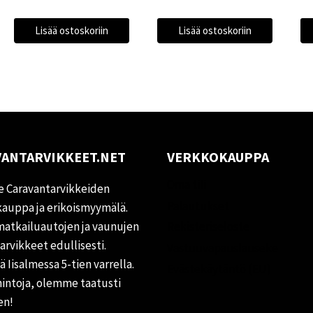
Lisää ostoskoriin
Lisää ostoskoriin
ANTARVIKKEET.NET
VERKKOKAUPPA
Oma tili
 Caravantarvikkeiden
Palautukset
auppa ja erikoismyymälä.
matkailuautojen ja vaunujen
Rekisteriseloste
tarvikkeet edullisesti.
Vastuuvapauslauseke
 Iisalmessa 5-tien varrella.
Evästekäytäntö (EU)
hintoja, olemme taatusti
en!