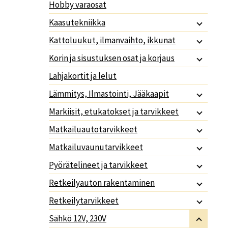
Hobby varaosat
Kaasutekniikka
Kattoluukut, ilmanvaihto, ikkunat
Korin ja sisustuksen osat ja korjaus
Lahjakortit ja lelut
Lämmitys, Ilmastointi, Jääkaapit
Markiisit, etukatokset ja tarvikkeet
Matkailuautotarvikkeet
Matkailuvaunutarvikkeet
Pyörätelineet ja tarvikkeet
Retkeilyauton rakentaminen
Retkeilytarvikkeet
Sähkö 12V, 230V