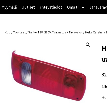
Myymälä
Uutiset
Yhteystiedot
Oma tili
JanaCarav
Koti
/
Tuotteet
/
Sähkö 12V, 230V
/
Valaistus
/
Takavalot
/
Hella Caraluna 
H
v
82
Alh
Hel