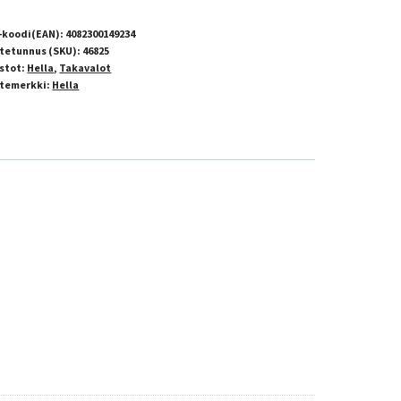
-koodi(EAN):
4082300149234
tetunnus (SKU):
46825
stot:
Hella
,
Takavalot
temerkki:
Hella