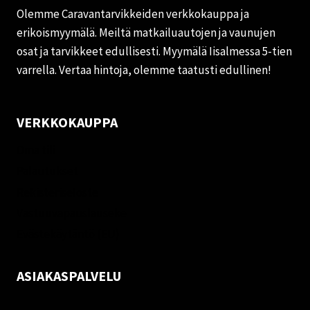
Olemme Caravantarvikkeiden verkkokauppa ja
erikoismyymälä. Meiltä matkailuautojen ja vaunujen
osat ja tarvikkeet edullisesti. Myymälä Iisalmessa 5-tien
varrella. Vertaa hintoja, olemme taatusti edullinen!
VERKKOKAUPPA
Oma tili
Palautukset
Rekisteriseloste
Vastuuvapauslauseke
Evästekäytäntö (EU)
ASIAKASPALVELU