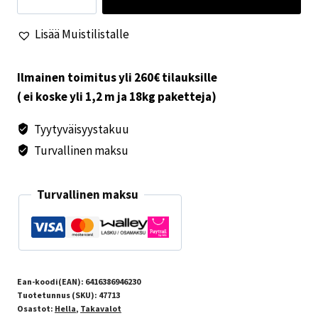
vasen
Lisää Muistilistalle
määrä
Ilmainen toimitus yli 260€ tilauksille
( ei koske yli 1,2 m ja 18kg paketteja)
Tyytyväisyystakuu
Turvallinen maksu
Turvallinen maksu
Ean-koodi(EAN):
6416386946230
Tuotetunnus (SKU):
47713
Osastot:
Hella
,
Takavalot