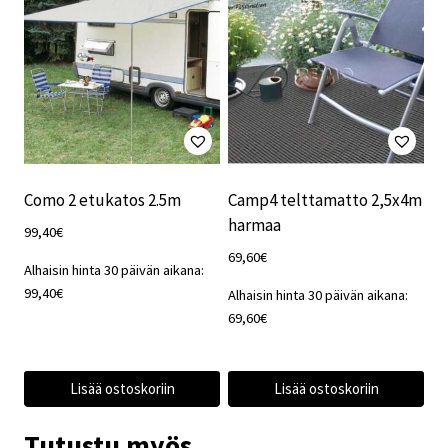
Como 2 etukatos 2.5m
Camp4 telttamatto 2,5x4m
harmaa
99,40
€
69,60
€
Alhaisin hinta 30 päivän aikana:
99,40
€
Alhaisin hinta 30 päivän aikana:
69,60
€
Lisää ostoskoriin
Lisää ostoskoriin
Tutustu myös