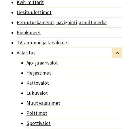
Kwh-mittarit
Liesituulettimet
Peruutuskamerat, navigointi ja multimedia
Pienkoneet
TV, antennit ja tarvikkeet
Valaistus
Ajo- ja äärivalot
Heijastimet
Kattovalot
Lukuvalot
Muut valaisimet
Polttimot
Spottivalot