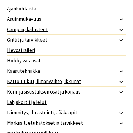
Ajankohtaista
Asuinmukavuus
Camping kalusteet
Grillit ja tarvikkeet
Hevostraileri
Hobby varaosat
Kaasutekniikka
Kattoluukut, ilmanvaihto, ikkunat
Korin ja sisustuksen osat ja korjaus
Lahjakortit ja lelut
Lämmitys, Ilmastointi, Jääkaapit
Markiisit, etukatokset ja tarvikkeet