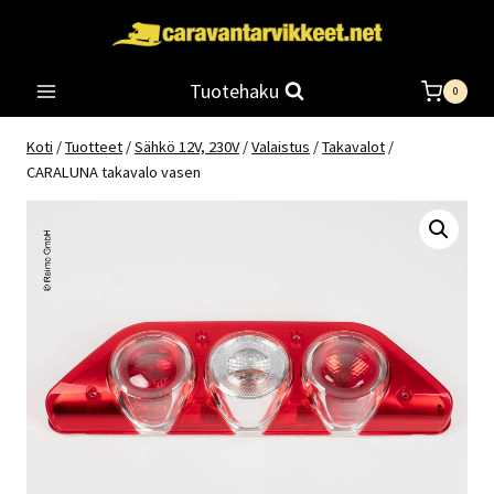
Siirry
sisältöön
Tuotehaku
0
Koti
/
Tuotteet
/
Sähkö 12V, 230V
/
Valaistus
/
Takavalot
/
CARALUNA takavalo vasen