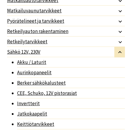
Matkailuautotarvikkeet
Matkailuvaunutarvikkeet
Pyörätelineet ja tarvikkeet
Retkeilyauton rakentaminen
Retkeilytarvikkeet
Sähkö 12V, 230V
Akku / Laturit
Aurinkopaneelit
Berker sähkökalusteet
CEE, Schuko, 12V pistorasiat
Invertterit
Jatkokaapelit
Keittiötarvikkeet