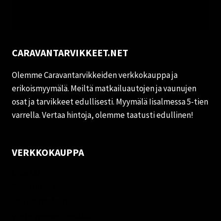
CARAVANTARVIKKEET.NET
Olemme Caravantarvikkeiden verkkokauppa ja
erikoismyymälä. Meiltä matkailuautojen ja vaunujen
osat ja tarvikkeet edullisesti. Myymälä Iisalmessa 5-tien
varrella. Vertaa hintoja, olemme taatusti edullinen!
VERKKOKAUPPA
Oma tili
Palautukset
Rekisteriseloste
Vastuuvapauslauseke