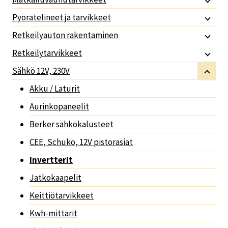
Pyörätelineet ja tarvikkeet
Retkeilyauton rakentaminen
Retkeilytarvikkeet
Sähkö 12V, 230V
Akku / Laturit
Aurinkopaneelit
Berker sähkökalusteet
CEE, Schuko, 12V pistorasiat
Invertterit
Jatkokaapelit
Keittiötarvikkeet
Kwh-mittarit