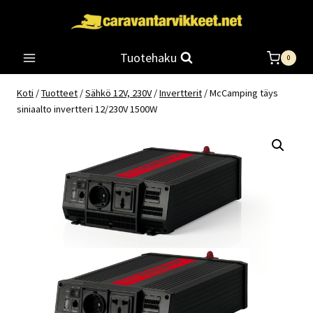
Siirry
sisältöön
Tuotehaku
0
Koti
/
Tuotteet
/
Sähkö 12V, 230V
/
Invertterit
/
McCamping täys
siniaalto invertteri 12/230V 1500W