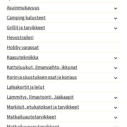
Asuinmukavuus
Camping kalusteet
Grillit ja tarvikkeet
Hevostraileri
Hobby varaosat
Kaasutekniikka
Kattoluukut, ilmanvaihto, ikkunat
Korin ja sisustuksen osat ja korjaus
Lahjakortit ja lelut
Lämmitys, Ilmastointi, Jääkaapit
Markiisit, etukatokset ja tarvikkeet
Matkailuautotarvikkeet
Matkailuvaunutarvikkeet