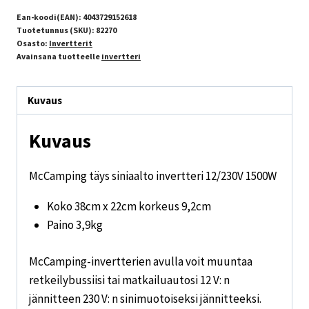
Ean-koodi(EAN):
4043729152618
Tuotetunnus (SKU):
82270
Osasto:
Invertterit
Avainsana tuotteelle
invertteri
Kuvaus
Kuvaus
McCamping täys siniaalto invertteri 12/230V 1500W
Koko 38cm x 22cm korkeus 9,2cm
Paino 3,9kg
McCamping-invertterien avulla voit muuntaa
retkeilybussiisi tai matkailuautosi 12 V: n
jännitteen 230 V: n sinimuotoiseksi jännitteeksi.