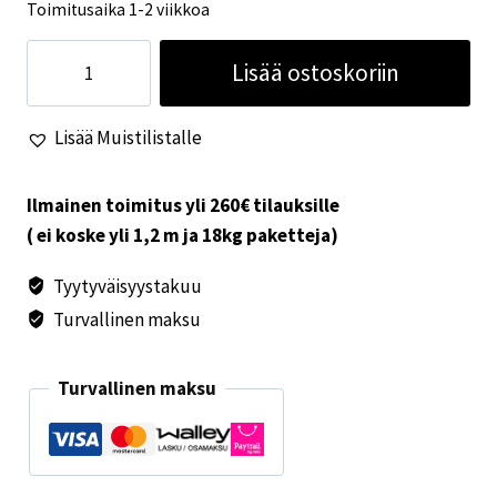
Toimitusaika 1-2 viikkoa
McCamping
Lisää ostoskoriin
täys
siniaalto
Lisää Muistilistalle
invertteri
12/230V
1500W
Ilmainen toimitus yli 260€ tilauksille
määrä
( ei koske yli 1,2 m ja 18kg paketteja)
Tyytyväisyystakuu
Turvallinen maksu
Turvallinen maksu