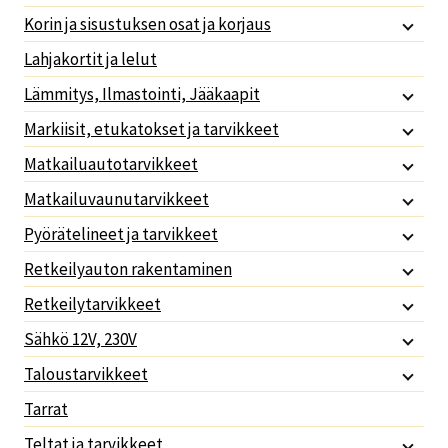
Korin ja sisustuksen osat ja korjaus
Lahjakortit ja lelut
Lämmitys, Ilmastointi, Jääkaapit
Markiisit, etukatokset ja tarvikkeet
Matkailuautotarvikkeet
Matkailuvaunutarvikkeet
Pyörätelineet ja tarvikkeet
Retkeilyauton rakentaminen
Retkeilytarvikkeet
Sähkö 12V, 230V
Taloustarvikkeet
Tarrat
Teltat ja tarvikkeet