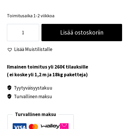
Toimitusaika 1-2 viikkoa
Carbest
Lisää ostoskoriin
täysmodioitu
siniaalto
Lisää Muistilistalle
invertteri
12/230V
1500W
Ilmainen toimitus yli 260€ tilauksille
USB
( ei koske yli 1,2 m ja 18kg paketteja)
määrä
Tyytyväisyystakuu
Turvallinen maksu
Turvallinen maksu