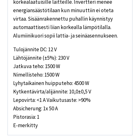
korkealaatuisille laitteille. Invertteri menee
energiansäästötilaan kun minuuttiin ei oteta
virtaa. Sisäänrakennettu puhallin käynnistyy
automaattisesti liian korkealla lämpötilalla.
Alumiinikuori sopii lattia- ja seinäasennukseen.
Tulojännite DC: 12 V
Lähtöjännite (±5%): 230 V
Jatkuva teho: 1500 W
Nimellisteho: 1500 W
Lyhytaikainen huipputeho: 4500 W
Kytkentävirta/alijännite: 10,0±0,5 V
Lepovirta: <1 A Vaikutusaste: >90%
Absicherung: 1x 50 A
Pistorasia: 1
E-merkitty