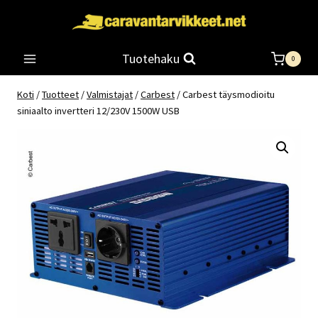
Siirry
sisältöön
Tuotehaku
0
Koti
/
Tuotteet
/
Valmistajat
/
Carbest
/
Carbest täysmodioitu
siniaalto invertteri 12/230V 1500W USB