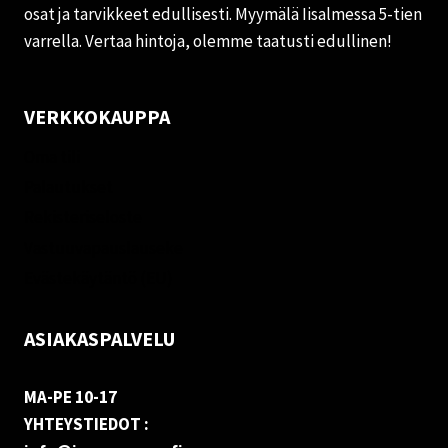
osat ja tarvikkeet edullisesti. Myymälä Iisalmessa 5-tien
varrella. Vertaa hintoja, olemme taatusti edullinen!
VERKKOKAUPPA
Oma tili
Palautukset
Rekisteriseloste
Vastuuvapauslauseke
Evästekäytäntö (EU)
ASIAKASPALVELU
MA-PE 10-17
YHTEYSTIEDOT :