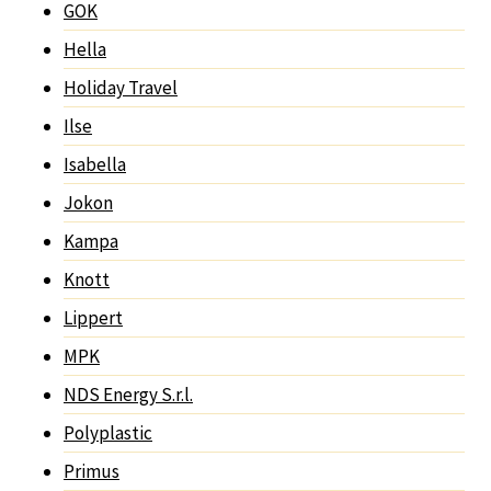
GOK
Hella
Holiday Travel
Ilse
Isabella
Jokon
Kampa
Knott
Lippert
MPK
NDS Energy S.r.l.
Polyplastic
Primus