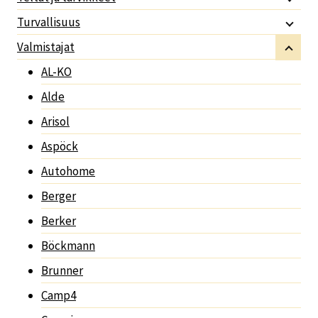
Turvallisuus
Valmistajat
AL-KO
Alde
Arisol
Aspöck
Autohome
Berger
Berker
Böckmann
Brunner
Camp4