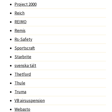
Project 2000
Reich
REIMO
Remis
Rs-Safety
Sportscraft
Starbrite
svenska tält
Thetford
Thule
Truma
VB airsuspension
Webasto