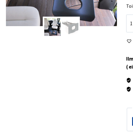
Toi
Sä
jal
Rel
Se
mä
Ilm
( e