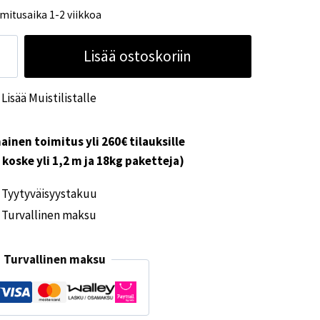
mitusaika 1-2 viikkoa
hköinen
Lisää ostoskoriin
katuki
ax-
Lisää Muistilistalle
at
ärä
ainen toimitus yli 260€ tilauksille
i koske yli 1,2 m ja 18kg paketteja)
Tyytyväisyystakuu
Turvallinen maksu
Turvallinen maksu