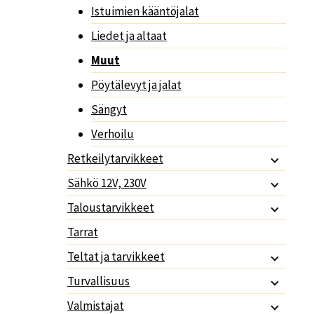
Istuimien kääntöjalat
Liedet ja altaat
Muut
Pöytälevyt ja jalat
Sängyt
Verhoilu
Retkeilytarvikkeet
Sähkö 12V, 230V
Taloustarvikkeet
Tarrat
Teltat ja tarvikkeet
Turvallisuus
Valmistajat