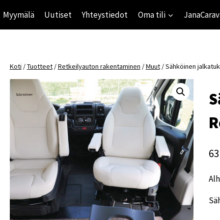
Myymälä
Uutiset
Yhteystiedot
Oma tili
JanaCarav
Koti
/
Tuotteet
/
Retkeilyauton rakentaminen
/
Muut
/
Sähköinen jalkatuk
S
R
63
Alh
Sä