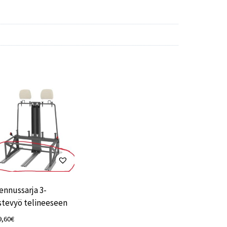
ennussarja 3-
stevyö telineeseen
9,60
€