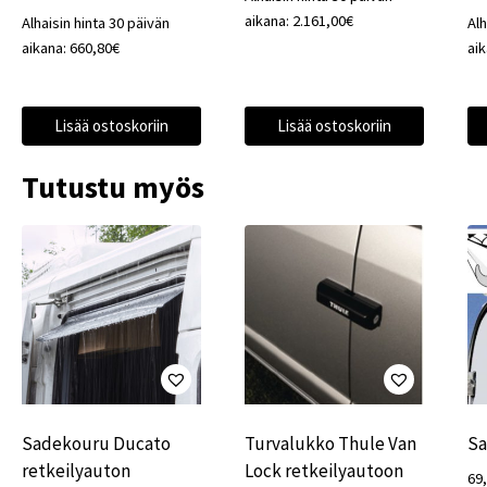
aikana:
2.161,00
€
Alhaisin hinta 30 päivän
Alh
aikana:
660,80
€
ai
Lisää ostoskoriin
Lisää ostoskoriin
Tutustu myös
Sadekouru Ducato
Turvalukko Thule Van
Sa
retkeilyauton
Lock retkeilyautoon
69