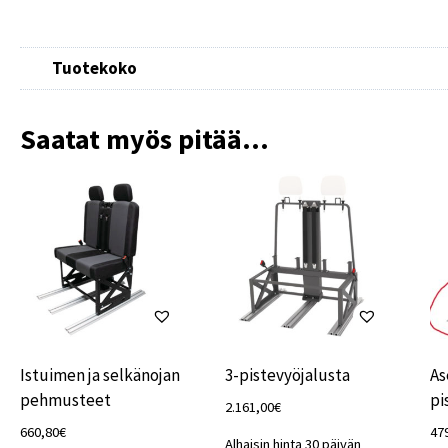
Tuotekoko
Saatat myös pitää...
Istuimen ja selkänojan
3-pistevyöjalusta
As
pehmusteet
pi
2.161,00
€
660,80
€
47
Alhaisin hinta 30 päivän