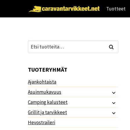
Siirry
Tuotteet
sisältöön
Etsi:
Haku
TUOTERYHMÄT
Ajankohtaista
Asuinmukavuus
Camping kalusteet
Grillit ja tarvikkeet
Hevostraileri