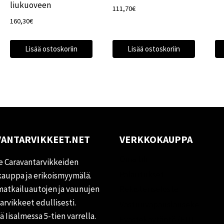
liukuoveen
111,70
€
160,30
€
Lisää ostoskoriin
Lisää ostoskoriin
ANTARVIKKEET.NET
VERKKOKAUPPA
Oma tili
 Caravantarvikkeiden
Palautukset
auppa ja erikoismyymälä.
matkailuautojen ja vaunujen
Rekisteriseloste
tarvikkeet edullisesti.
Vastuuvapauslauseke
 Iisalmessa 5-tien varrella.
Evästekäytäntö (EU)