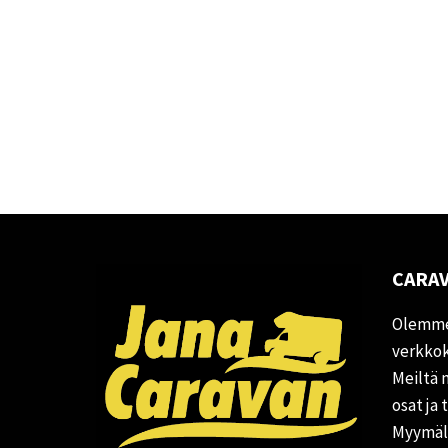
CARAV
Olemme
verkkok
Meiltä 
osat ja 
Myymälä