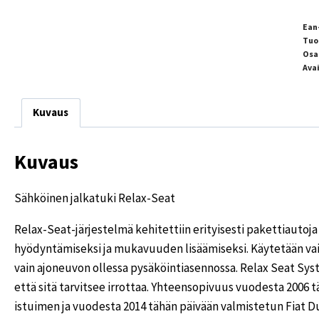
Ean
Tuo
Osa
Ava
Kuvaus
Kuvaus
Sähköinen jalkatuki Relax-Seat
Relax-Seat-järjestelmä kehitettiin erityisesti pakettiautoj
hyödyntämiseksi ja mukavuuden lisäämiseksi. Käytetään vai
vain ajoneuvon ollessa pysäköintiasennossa. Relax Seat Sys
että sitä tarvitsee irrottaa. Yhteensopivuus vuodesta 2006 
istuimen ja vuodesta 2014 tähän päivään valmistetun Fiat D