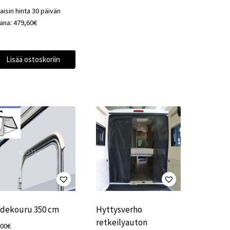
aisin hinta 30 päivän
kana:
479,60
€
Lisää ostoskoriin
dekouru 350 cm
Hyttysverho
retkeilyauton
,00
€