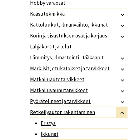
Hobby varaosat
Kaasutekniikka
Kattoluukut, ilmanvaihto, ikkunat
Korin ja sisustuksen osat ja korjaus
Lahjakortit ja lelut
Lämmitys, Ilmastointi, Jääkaapit
Markiisit, etukatokset ja tarvikkeet
Matkailuautotarvikkeet
Matkailuvaunutarvikkeet
Pyörätelineet ja tarvikkeet
Retkeilyauton rakentaminen
Eristys
Ikkunat