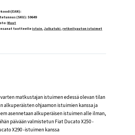
-koodi(EAN):
tetunnus (SKU):
59649
sto:
Muut
insanat tuotteelle
istuin
,
Jalkatuki
,
retkeilyauton istuimet
a varten matkustajan istuimen edessä olevan tilan
n alkuperäisten ohjaamon istuimien kanssa ja
tem asennetaan alkuperäisen istuimen alle ilman,
tähän päivään valmistetun Fiat Ducato X250 -
ucato X290 -istuimen kanssa