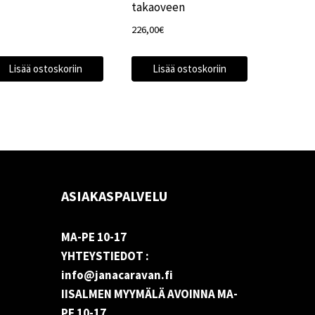
takaoveen
226,00
€
Lisää ostoskoriin
Lisää ostoskoriin
ASIAKASPALVELU
MA-PE 10-17
YHTEYSTIEDOT :
info@janacaravan.fi
IISALMEN MYYMÄLÄ AVOINNA MA-
PE 10-17
.