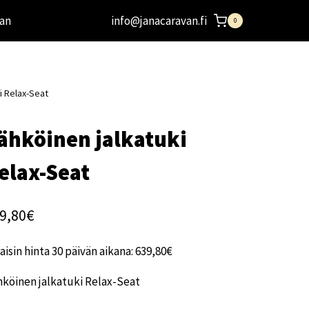
an
info@janacaravan.fi
0
i Relax-Seat
ähköinen jalkatuki
elax-Seat
9,80
€
aisin hinta 30 päivän aikana:
639,80
€
hköinen jalkatuki Relax-Seat