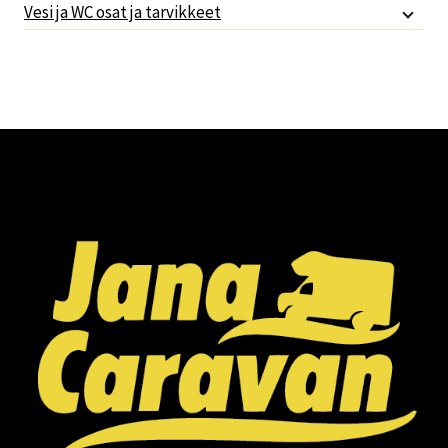
Vesi ja WC osat ja tarvikkeet