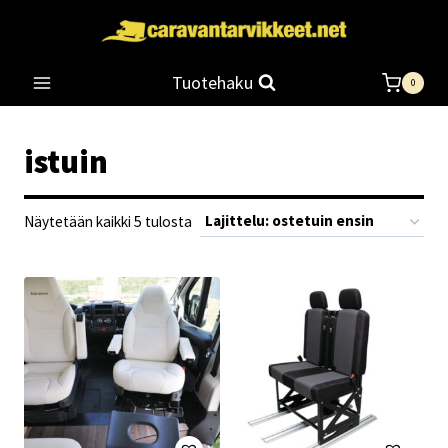
Siirry
sisältöön
Tuotehaku
0
istuin
Suosituimmat
Näytetään kaikki 5 tulosta
ensin