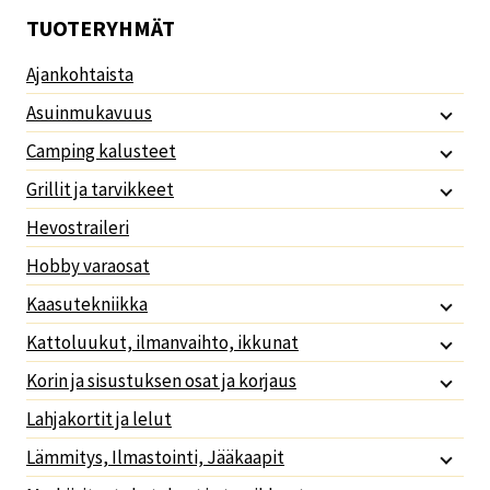
TUOTERYHMÄT
Ajankohtaista
Asuinmukavuus
Camping kalusteet
Grillit ja tarvikkeet
Hevostraileri
Hobby varaosat
Kaasutekniikka
Kattoluukut, ilmanvaihto, ikkunat
Korin ja sisustuksen osat ja korjaus
Lahjakortit ja lelut
Lämmitys, Ilmastointi, Jääkaapit