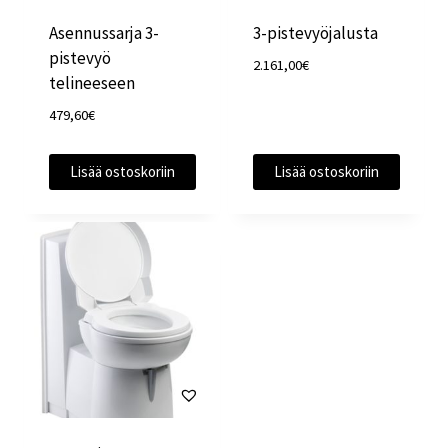
Asennussarja 3-
3-pistevyöjalusta
pistevyö
2.161,00
€
telineeseen
479,60
€
Lisää ostoskoriin
Lisää ostoskoriin