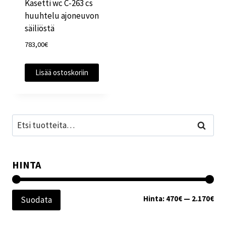
Kasetti wc C-263 cs
huuhtelu ajoneuvon
säiliöstä
783,00
€
Lisää ostoskoriin
Etsi:
Haku
HINTA
Min
Mak
Hinta:
470€
—
2.170€
Suodata