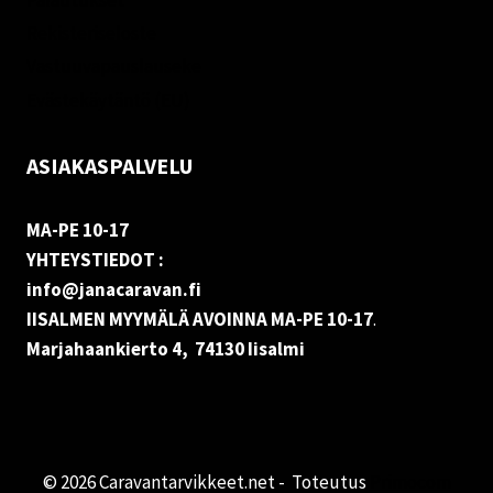
Rekisteriseloste
Vastuuvapauslauseke
Evästekäytäntö (EU)
ASIAKASPALVELU
MA-PE 10-17
YHTEYSTIEDOT :
info@janacaravan.fi
IISALMEN MYYMÄLÄ AVOINNA MA-PE 10-17
.
Marjahaankierto 4, 74130 Iisalmi
© 2026 Caravantarvikkeet.net - Toteutus
Primocom