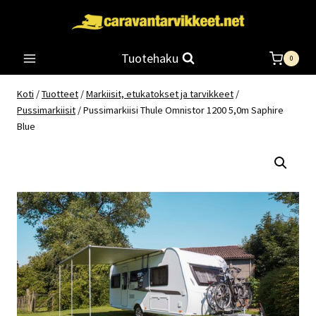
Siirry
sisältöön
Tuotehaku
0
Koti
/
Tuotteet
/
Markiisit, etukatokset ja tarvikkeet
/
Pussimarkiisit
/
Pussimarkiisi Thule Omnistor 1200 5,0m Saphire
Blue