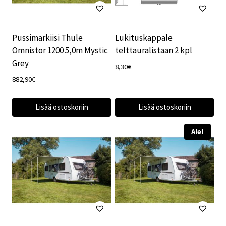
Pussimarkiisi Thule
Lukituskappale
Omnistor 1200 5,0m Mystic
telttauralistaan 2 kpl
Grey
8,30
€
882,90
€
Lisää ostoskoriin
Lisää ostoskoriin
Ale!