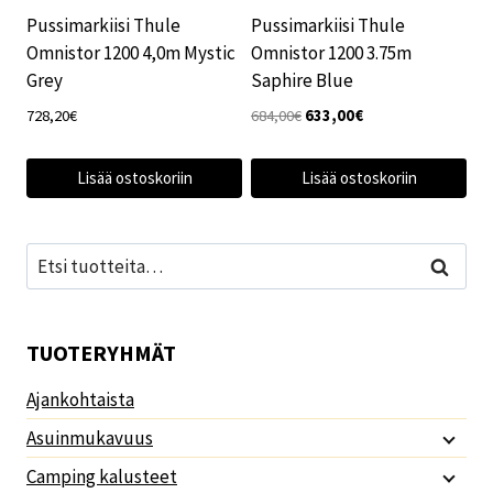
Pussimarkiisi Thule
Pussimarkiisi Thule
Omnistor 1200 4,0m Mystic
Omnistor 1200 3.75m
Grey
Saphire Blue
Alkuperäinen
Nykyinen
728,20
€
684,00
€
633,00
€
hinta
hinta
oli:
on:
Lisää ostoskoriin
Lisää ostoskoriin
684,00€.
633,00€.
Etsi:
Haku
TUOTERYHMÄT
Ajankohtaista
Asuinmukavuus
Camping kalusteet