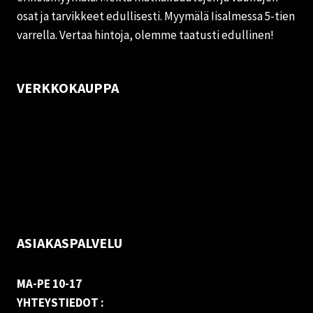
osat ja tarvikkeet edullisesti. Myymälä Iisalmessa 5-tien
varrella. Vertaa hintoja, olemme taatusti edullinen!
VERKKOKAUPPA
Oma tili
Palautukset
Rekisteriseloste
Vastuuvapauslauseke
Evästekäytäntö (EU)
ASIAKASPALVELU
MA-PE 10-17
YHTEYSTIEDOT :