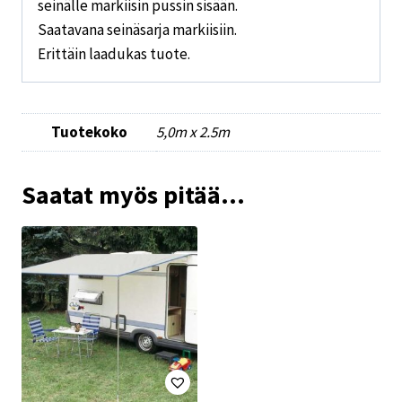
seinälle markiisin pussin sisään.
Saatavana seinäsarja markiisiin.
Erittäin laadukas tuote.
Tuotekoko
5,0m x 2.5m
Saatat myös pitää...