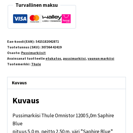
Turvallinen maksu
Ean-koodi(EAN):
5415182042871
Tuotetunnus (SKU):
307364 42419
Osasto:
Pussimarkiisit
Avainsanat tuotteelle
etukatos
,
pussimarkiisi
,
vaunun markiisi
Tuotemerkki:
Thule
Kuvaus
Kuvaus
Pussimarkiisi Thule Omnistor 1200 5,0m Saphire
Blue
pituus 5,0 m, peitto 2,50 m, väri ”Saphire Blue”