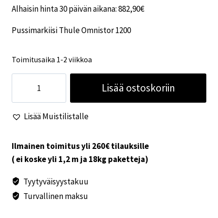
Alhaisin hinta 30 päivän aikana:
882,90
€
Pussimarkiisi Thule Omnistor 1200
Toimitusaika 1-2 viikkoa
Pussimarkiisi
Lisää ostoskoriin
Thule
Omnistor
Lisää Muistilistalle
1200
5,0m
Saphire
Ilmainen toimitus yli 260€ tilauksille
Blue
( ei koske yli 1,2 m ja 18kg paketteja)
määrä
Tyytyväisyystakuu
Turvallinen maksu