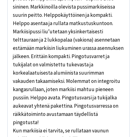
sininen. Markkinoilla olevista pussimarkiiseissa
suurin peitto. Helppokäyttöinen ja kompakti.
Helppo asentaa ja rullata matkustuskuntoon.
Markiisipussi liu’utetaan yksinkertaisesti
telttauraan ja 2 lukkopalaa (vakiona) asennetaan
estämään markiisin liukuminen urassa asennuksen
jälkeen. Erittäin kompakti. Pingotusvarret ja
tukijalat on valmistettu tukevasta ja
korkealaatuisesta alumiinista suurimman
vakauden takaamiseksi. Molemmat on integroitu
kangasrullaan, joten markiisi mahtuu pieneen
pussiin. Helppo avata. Pingotusvarsi ja tukijalka
aukeavat yhtenä pakettina. Pingotusvarressa on
räikkätoiminto avustamaan täydellistä
pingotusta!
Kun markiisia ei tarvita, se rullataan vaunun