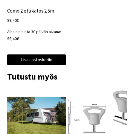
Como 2 etukatos 2.5m
99,40
€
Alhaisin hinta 30 päivän aikana:
99,40
€
Lisää ostoskoriin
Tutustu myös