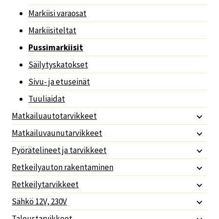
Markiisi varaosat
Markiisiteltat
Pussimarkiisit
Säilytyskatokset
Sivu- ja etuseinät
Tuuliaidat
Matkailuautotarvikkeet
Matkailuvaunutarvikkeet
Pyörätelineet ja tarvikkeet
Retkeilyauton rakentaminen
Retkeilytarvikkeet
Sähkö 12V, 230V
Taloustarvikkeet