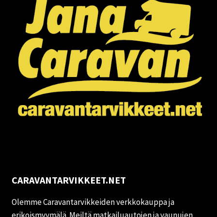
CARAVANTARVIKKEET.NET
Olemme Caravantarvikkeiden verkkokauppa ja
erikoismyymälä. Meiltä matkailuautojen ja vaunujen