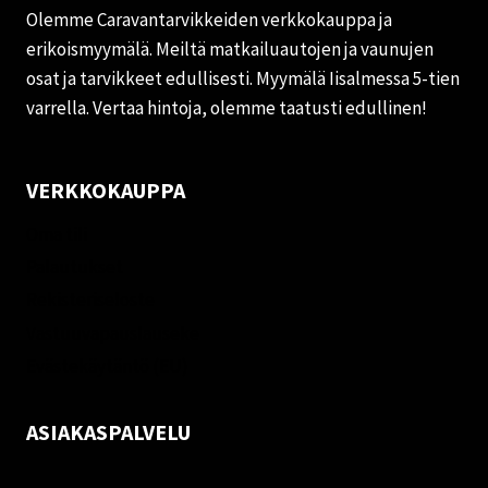
Olemme Caravantarvikkeiden verkkokauppa ja
erikoismyymälä. Meiltä matkailuautojen ja vaunujen
osat ja tarvikkeet edullisesti. Myymälä Iisalmessa 5-tien
varrella. Vertaa hintoja, olemme taatusti edullinen!
VERKKOKAUPPA
Oma tili
Palautukset
Rekisteriseloste
Vastuuvapauslauseke
Evästekäytäntö (EU)
ASIAKASPALVELU