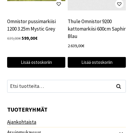
Omnistor pussimarkiisi
Thule Omnistor 9200
1200 3.25m Mystic Grey
kattomarkiisi 600cm Saphir
Blau
Alkuperäinen
Nykyinen
639,80
€
599,00
€
hinta
hinta
2.639,00
€
oli:
on:
639,80€.
599,00€.
Lisää ostoskoriin
Lisää ostoskoriin
Etsi:
Haku
TUOTERYHMÄT
Ajankohtaista
Asuinmukavuus