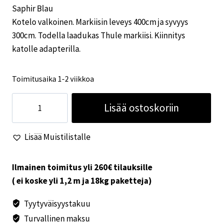
Saphir Blau
Kotelo valkoinen. Markiisin leveys 400cm ja syvyys
300cm. Todella laadukas Thule markiisi. Kiinnitys
katolle adapterilla.
Toimitusaika 1-2 viikkoa
Thule
Lisää ostoskoriin
Omnistor
9200
Lisää Muistilistalle
kattomarkiisi
400cm
Saphir
Ilmainen toimitus yli 260€ tilauksille
Blau
( ei koske yli 1,2 m ja 18kg paketteja)
määrä
Tyytyväisyystakuu
Turvallinen maksu