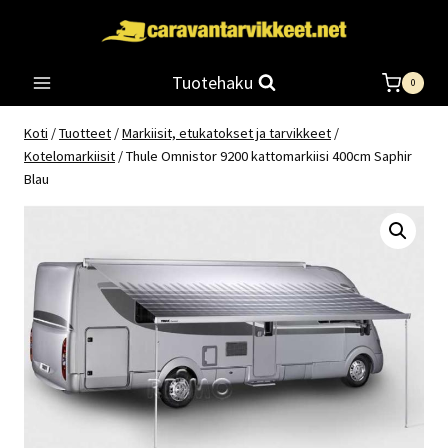
Siirry
sisältöön
Tuotehaku
0
Koti
/
Tuotteet
/
Markiisit, etukatokset ja tarvikkeet
/
Kotelomarkiisit
/
Thule Omnistor 9200 kattomarkiisi 400cm Saphir
Blau