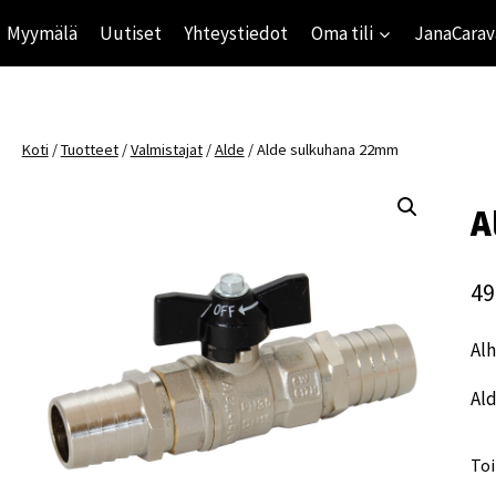
Myymälä
Uutiset
Yhteystiedot
Oma tili
JanaCarav
Koti
/
Tuotteet
/
Valmistajat
/
Alde
/
Alde sulkuhana 22mm
A
49
Alh
Al
Toi