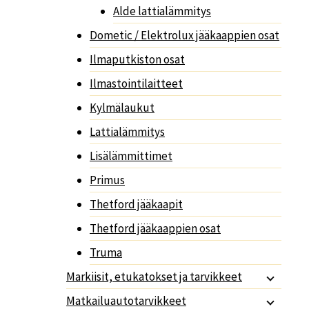
Alde lattialämmitys
Dometic / Elektrolux jääkaappien osat
Ilmaputkiston osat
Ilmastointilaitteet
Kylmälaukut
Lattialämmitys
Lisälämmittimet
Primus
Thetford jääkaapit
Thetford jääkaappien osat
Truma
Markiisit, etukatokset ja tarvikkeet
Matkailuautotarvikkeet