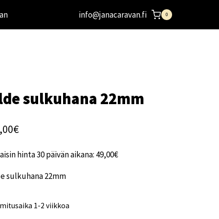
an
info@janacaravan.fi
0
lde sulkuhana 22mm
,00
€
aisin hinta 30 päivän aikana:
49,00
€
de sulkuhana 22mm
mitusaika 1-2 viikkoa