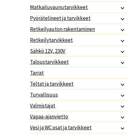
Matkailuvaunutarvikkeet
Pyörätelineet ja tarvikkeet
Retkeilyauton rakentaminen
Retkeilytarvikkeet
Sähkö 12V, 230V
Taloustarvikkeet
Tarrat
Teltat ja tarvikkeet
Turvallisuus
Valmistajat
Vapaa-ajanvietto
Vesi ja WC osat ja tarvikkeet