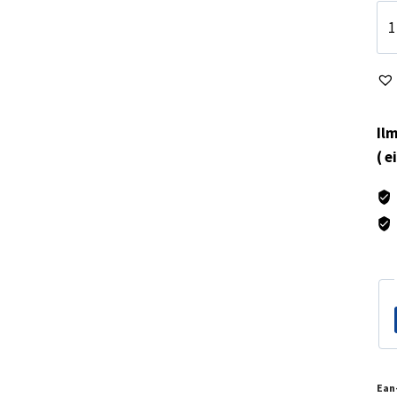
Al
su
22
mä
Ilm
( e
Ean