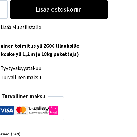
de
Lisää ostoskoriin
lkuhana
mm
Lisää Muistilistalle
ärä
ainen toimitus yli 260€ tilauksille
i koske yli 1,2 m ja 18kg paketteja)
Tyytyväisyystakuu
Turvallinen maksu
Turvallinen maksu
-koodi(EAN):