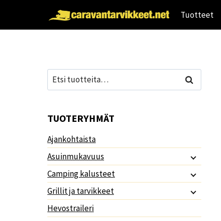
Siirry
Tuotteet
sisältöön
Etsi:
Haku
TUOTERYHMÄT
Ajankohtaista
Asuinmukavuus
Camping kalusteet
Grillit ja tarvikkeet
Hevostraileri