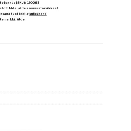
tetunnus (SKU):
1900087
stot:
Alde
,
alde asennustarvikkeet
insana tuotteelle
sulkuhana
temerkki:
Alde