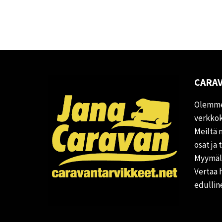
CARAV
Olemme
verkkok
Meiltä 
osat ja 
Myymälä
Vertaa 
edullin