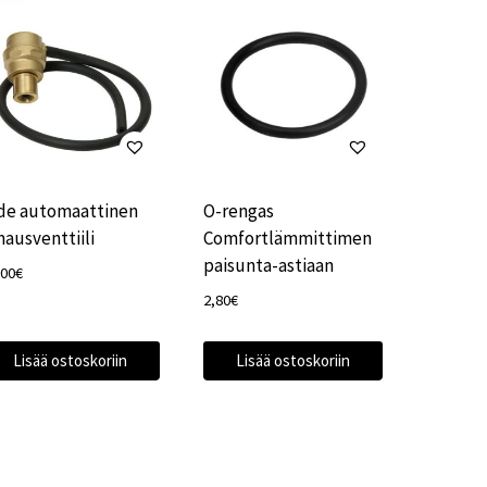
de automaattinen
O-rengas
mausventtiili
Comfortlämmittimen
paisunta-astiaan
,00
€
2,80
€
Lisää ostoskoriin
Lisää ostoskoriin