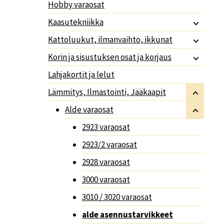
Hobby varaosat
Kaasutekniikka
Kattoluukut, ilmanvaihto, ikkunat
Korin ja sisustuksen osat ja korjaus
Lahjakortit ja lelut
Lämmitys, Ilmastointi, Jääkaapit
Alde varaosat
2923 varaosat
2923/2 varaosat
2928 varaosat
3000 varaosat
3010 / 3020 varaosat
alde asennustarvikkeet