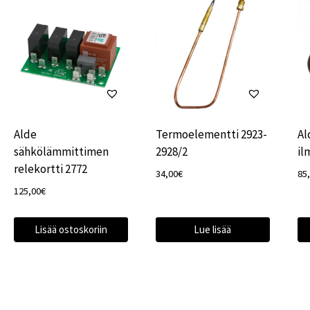
Alde
Termoelementti 2923-
Al
sähkölämmittimen
2928/2
il
relekortti 2772
34,00
€
85
125,00
€
Lisää ostoskoriin
Lue lisää