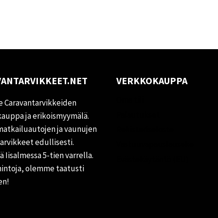
ANTARVIKKEET.NET
VERKKOKAUPPA
Oma tili
 Caravantarvikkeiden
Palautukset
auppa ja erikoismyymälä.
matkailuautojen ja vaunujen
Rekisteriseloste
tarvikkeet edullisesti.
Vastuuvapauslauseke
 Iisalmessa 5-tien varrella.
Evästekäytäntö (EU)
hintoja, olemme taatusti
en!