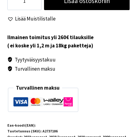
Lisää ostoskoriin
sähkölämmittimen
ylikuumenemissuoja
Lisää Muistilistalle
määrä
Ilmainen toimitus yli 260€ tilauksille
( ei koske yli 1,2 m ja 18kg paketteja)
Tyytyväisyystakuu
Turvallinen maksu
Turvallinen maksu
Ean-koodi(EAN):
Tuotetunnus (SKU):
A2737186
Osastot:
2923 varaosat
,
2923/2 varaosat
,
2928 varaosat
,
3000 varaosat
,