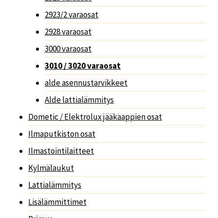
2923/2 varaosat
2928 varaosat
3000 varaosat
3010 / 3020 varaosat
alde asennustarvikkeet
Alde lattialämmitys
Dometic / Elektrolux jääkaappien osat
Ilmaputkiston osat
Ilmastointilaitteet
Kylmälaukut
Lattialämmitys
Lisälämmittimet