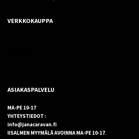
VERKKOKAUPPA
Oma tili
Palautukset
Rekisteriseloste
Vastuuvapauslauseke
Evästekäytäntö (EU)
ASIAKASPALVELU
MA-PE 10-17
YHTEYSTIEDOT :
info@janacaravan.fi
IISALMEN MYYMÄLÄ AVOINNA MA-PE 10-17
.