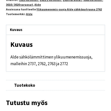
3010 / 3020 varaosat
,
Alde
Avainsana tuotteelle
Ylikuumenemis-suoja Alde sähköpatruuna 2762
Tuotemerkki:
Alde
Kuvaus
Kuvaus
Alde sähkölämmittimen ylikuumenemissuoja,
malleihin 2737, 2762, 2763 ja 2772
Tuotekoko
Tutustu myös