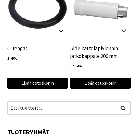
O-rengas
Alde kattoläpiviennin
jatkokappale 200 mm
1,40
€
64,50
€
Lisää ostoskoriin
Lisää ostoskoriin
Etsi:
Haku
TUOTERYHMÄT