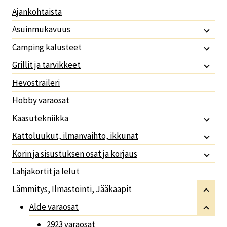
Ajankohtaista
Asuinmukavuus
Camping kalusteet
Grillit ja tarvikkeet
Hevostraileri
Hobby varaosat
Kaasutekniikka
Kattoluukut, ilmanvaihto, ikkunat
Korin ja sisustuksen osat ja korjaus
Lahjakortit ja lelut
Lämmitys, Ilmastointi, Jääkaapit
Alde varaosat
2923 varaosat