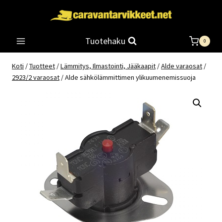
Siirry
sisältöön
Tuotehaku
0
Koti
/
Tuotteet
/
Lämmitys, Ilmastointi, Jääkaapit
/
Alde varaosat
/
2923/2 varaosat
/
Alde sähkölämmittimen ylikuumenemissuoja