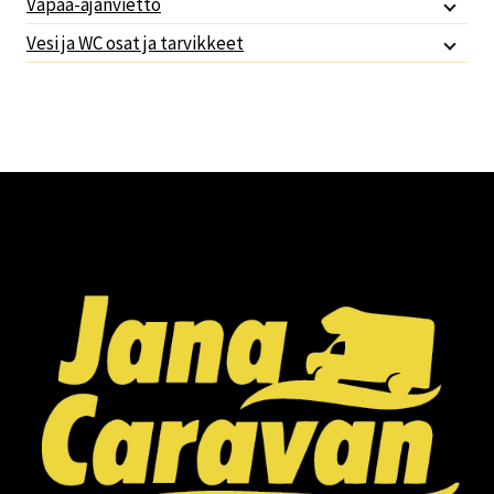
Vapaa-ajanvietto
Vesi ja WC osat ja tarvikkeet