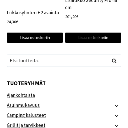
Lisälukko Security Pro 46
cm
Lukkosylinteri + 2 avainta
201,20
€
24,30
€
Lisää ostoskoriin
Lisää ostoskoriin
Etsi:
Haku
TUOTERYHMÄT
Ajankohtaista
Asuinmukavuus
Camping kalusteet
Grillit ja tarvikkeet