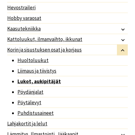
Hevostraileri
Hobby varaosat
Kaasutekniikka
Kattoluukut, ilmanvaihto, ikkunat
Korin ja sisustuksen osat ja korjaus
Huoltoluukut
Liimaus ja tiivistys
Lukot, aukipitäjät
Pöydänjalat
Pöytälevyt
Puhdistusaineet
Lahjakortit ja lelut
Lämmitys, Ilmastointi, Jääkaapit