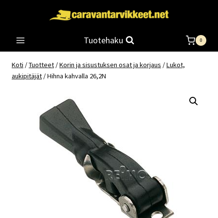
Siirry
sisältöön
Tuotehaku
0
Koti
/
Tuotteet
/
Korin ja sisustuksen osat ja korjaus
/
Lukot,
aukipitäjät
/
Hihna kahvalla 26,2N