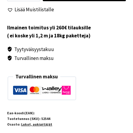
26,2N
Lisää Muistilistalle
määrä
Ilmainen toimitus yli 260€ tilauksille
( ei koske yli 1,2 m ja 18kg paketteja)
Tyytyväisyystakuu
Turvallinen maksu
Turvallinen maksu
Ean-koodi(EAN):
Tuotetunnus (SKU):
52544
Osasto:
Lukot, aukipitäjät