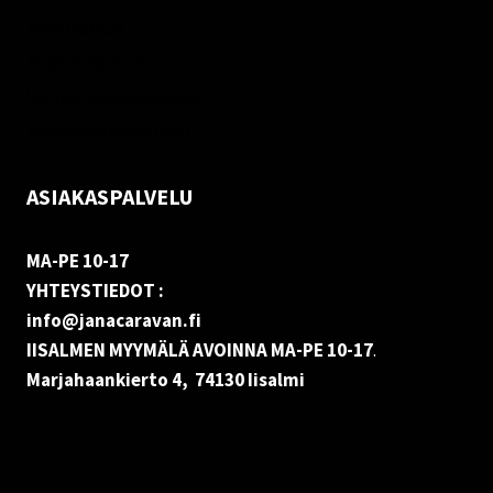
Palautukset
Rekisteriseloste
Vastuuvapauslauseke
Evästekäytäntö (EU)
ASIAKASPALVELU
MA-PE 10-17
YHTEYSTIEDOT :
info@janacaravan.fi
IISALMEN MYYMÄLÄ AVOINNA MA-PE 10-17
.
Marjahaankierto 4, 74130 Iisalmi