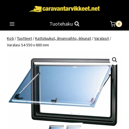
Siirry
sisältöön
Tuotehaku
0
Koti
/
Tuotteet
/
Kattoluukut, ilmanvaihto, ikkunat
/
Varalasit
/
Varalasi S4 550 x 600 mm