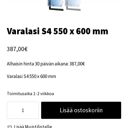
Varalasi S4 550 x 600 mm
387,00
€
Alhaisin hinta 30 päivän aikana:
387,00
€
Varalasi S4 550 x 600 mm
Toimitusaika 1-2 viikkoa
Varalasi
Lisää ostoskoriin
S4
550
Lisää Muistilistalle