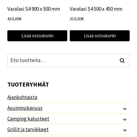
Varalasi S4 900 x 500 mm
Varalasi S4 500 x 450 mm
410,00
€
310,00
€
Lisää ostoskoriin
Lisää ostoskoriin
Etsi:
Haku
TUOTERYHMÄT
Ajankohtaista
Asuinmukavuus
Camping kalusteet
Grillit ja tarvikkeet