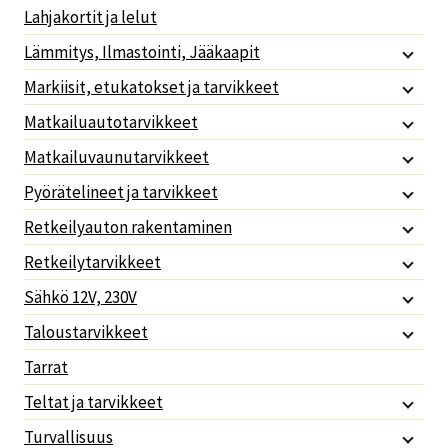
Lahjakortit ja lelut
Lämmitys, Ilmastointi, Jääkaapit
Markiisit, etukatokset ja tarvikkeet
Matkailuautotarvikkeet
Matkailuvaunutarvikkeet
Pyörätelineet ja tarvikkeet
Retkeilyauton rakentaminen
Retkeilytarvikkeet
Sähkö 12V, 230V
Taloustarvikkeet
Tarrat
Teltat ja tarvikkeet
Turvallisuus