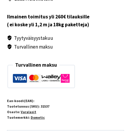
x
600
mm
Ilmainen toimitus yli 260€ tilauksille
määrä
( ei koske yli 1,2 m ja 18kg paketteja)
Tyytyväisyystakuu
Turvallinen maksu
Turvallinen maksu
Ean-koodi(EAN):
Tuotetunnus (SKU):
31537
Osasto:
Varalasit
Tuotemerkki:
Dometic