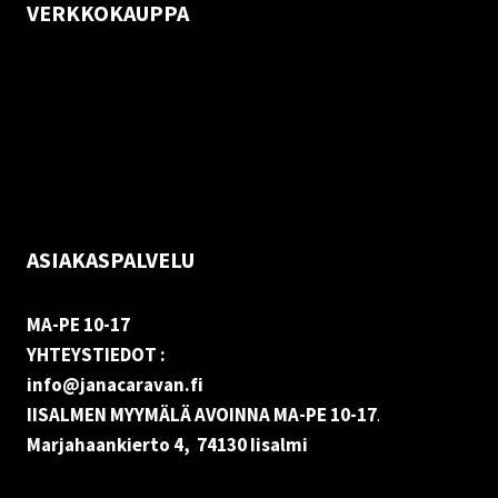
VERKKOKAUPPA
Oma tili
Palautukset
Rekisteriseloste
Vastuuvapauslauseke
Evästekäytäntö (EU)
ASIAKASPALVELU
MA-PE 10-17
YHTEYSTIEDOT :
info@janacaravan.fi
IISALMEN MYYMÄLÄ AVOINNA MA-PE 10-17
.
Marjahaankierto 4, 74130 Iisalmi