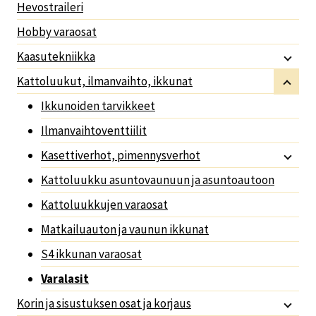
Hevostraileri
Hobby varaosat
Kaasutekniikka
Kattoluukut, ilmanvaihto, ikkunat
Ikkunoiden tarvikkeet
Ilmanvaihtoventtiilit
Kasettiverhot, pimennysverhot
Kattoluukku asuntovaunuun ja asuntoautoon
Kattoluukkujen varaosat
Matkailuauton ja vaunun ikkunat
S4 ikkunan varaosat
Varalasit
Korin ja sisustuksen osat ja korjaus