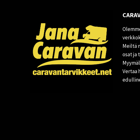
CARAV
Olemme
verkkok
Meiltä 
osat ja 
Myymälä
Vertaa 
edullin