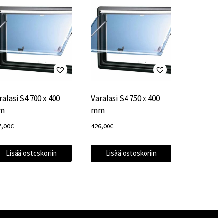
ralasi S4 700 x 400
Varalasi S4 750 x 400
m
mm
7,00
€
426,00
€
Lisää ostoskoriin
Lisää ostoskoriin