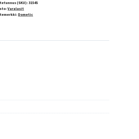
tetunnus (SKU):
31545
sto:
Varalasit
temerkki:
Dometic