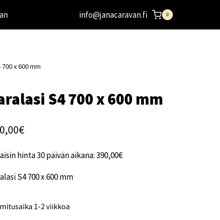
an
info@janacaravan.fi
0
4 700 x 600 mm
aralasi S4 700 x 600 mm
0,00
€
aisin hinta 30 päivän aikana:
390,00
€
alasi S4 700 x 600 mm
mitusaika 1-2 viikkoa