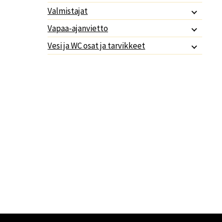
Valmistajat
Vapaa-ajanvietto
Vesi ja WC osat ja tarvikkeet