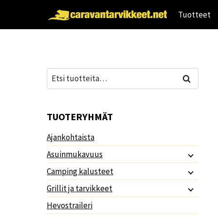
Siirry
Tuotteet
sisältöön
Etsi:
Haku
TUOTERYHMÄT
Ajankohtaista
Asuinmukavuus
Camping kalusteet
Grillit ja tarvikkeet
Hevostraileri