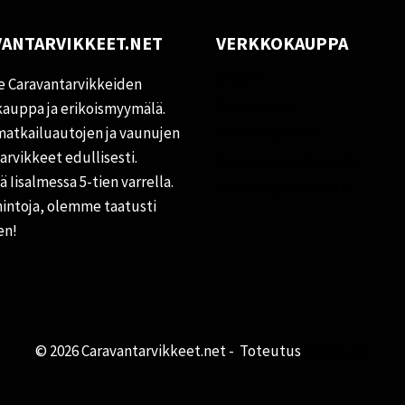
ANTARVIKKEET.NET
VERKKOKAUPPA
Oma tili
 Caravantarvikkeiden
Palautukset
auppa ja erikoismyymälä.
matkailuautojen ja vaunujen
Rekisteriseloste
tarvikkeet edullisesti.
Vastuuvapauslauseke
 Iisalmessa 5-tien varrella.
Evästekäytäntö (EU)
hintoja, olemme taatusti
en!
© 2026 Caravantarvikkeet.net - Toteutus
Primocom