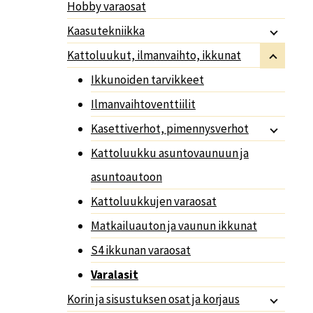
Hobby varaosat
Kaasutekniikka
Kattoluukut, ilmanvaihto, ikkunat
Ikkunoiden tarvikkeet
Ilmanvaihtoventtiilit
Kasettiverhot, pimennysverhot
Kattoluukku asuntovaunuun ja
asuntoautoon
Kattoluukkujen varaosat
Matkailuauton ja vaunun ikkunat
S4 ikkunan varaosat
Varalasit
Korin ja sisustuksen osat ja korjaus