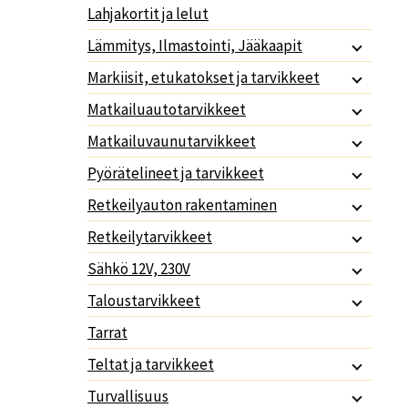
Lahjakortit ja lelut
Lämmitys, Ilmastointi, Jääkaapit
Markiisit, etukatokset ja tarvikkeet
Matkailuautotarvikkeet
Matkailuvaunutarvikkeet
Pyörätelineet ja tarvikkeet
Retkeilyauton rakentaminen
Retkeilytarvikkeet
Sähkö 12V, 230V
Taloustarvikkeet
Tarrat
Teltat ja tarvikkeet
Turvallisuus