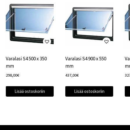
Varalasi S4 500 x 350
Varalasi S4 900 x 550
Va
mm
mm
m
298,00
€
437,00
€
32
Lisää ostoskoriin
Lisää ostoskoriin