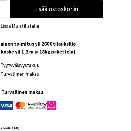
alasi
Lisää ostoskoriin
0
Lisää Muistilistalle
0
m
ainen toimitus yli 260€ tilauksille
ärä
i koske yli 1,2 m ja 18kg paketteja)
Tyytyväisyystakuu
Turvallinen maksu
Turvallinen maksu
-koodi(EAN):