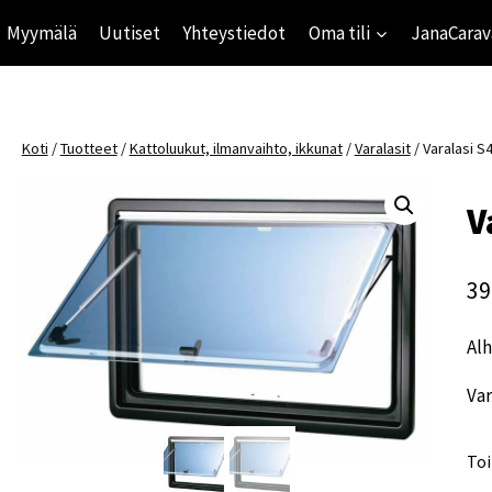
Myymälä
Uutiset
Yhteystiedot
Oma tili
JanaCarav
Koti
/
Tuotteet
/
Kattoluukut, ilmanvaihto, ikkunat
/
Varalasit
/
Varalasi S
V
39
Alh
Var
Toi