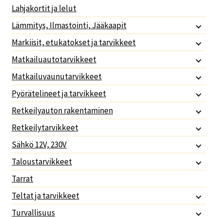
Lahjakortit ja lelut
Lämmitys, Ilmastointi, Jääkaapit
Markiisit, etukatokset ja tarvikkeet
Matkailuautotarvikkeet
Matkailuvaunutarvikkeet
Pyörätelineet ja tarvikkeet
Retkeilyauton rakentaminen
Retkeilytarvikkeet
Sähkö 12V, 230V
Taloustarvikkeet
Tarrat
Teltat ja tarvikkeet
Turvallisuus