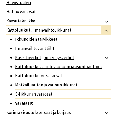
Hevostraileri
Hobby varaosat
Kaasutekniikka
Kattoluukut, ilmanvaihto, ikkunat
Ikkunoiden tarvikkeet
Ilmanvaihtoventtiilit
Kasettiverhot, pimennysverhot
Kattoluukku asuntovaunuun ja asuntoautoon
Kattoluukkujen varaosat
Matkailuauton ja vaunun ikkunat
S4 ikkunan varaosat
Varalasit
Korin ja sisustuksen osat ja korjaus