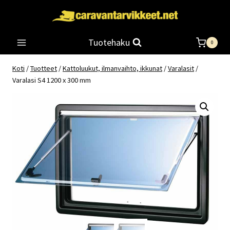
Siirry
sisältöön
Tuotehaku
0
Koti
/
Tuotteet
/
Kattoluukut, ilmanvaihto, ikkunat
/
Varalasit
/
Varalasi S4 1200 x 300 mm