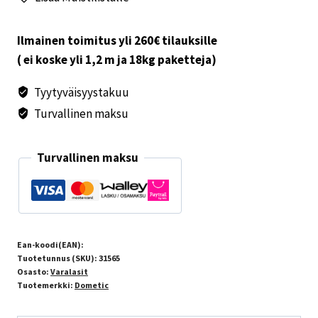
x
300
mm
Ilmainen toimitus yli 260€ tilauksille
määrä
( ei koske yli 1,2 m ja 18kg paketteja)
Tyytyväisyystakuu
Turvallinen maksu
Turvallinen maksu
Ean-koodi(EAN):
Tuotetunnus (SKU):
31565
Osasto:
Varalasit
Tuotemerkki:
Dometic