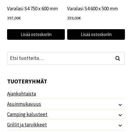
Varalasi S4 750 x 600 mm
Varalasi S4 600 x 500 mm
397,00
€
359,00
€
Lisää ostoskoriin
Lisää ostoskoriin
Etsi:
Haku
TUOTERYHMÄT
Ajankohtaista
Asuinmukavuus
Camping kalusteet
Grillit ja tarvikkeet