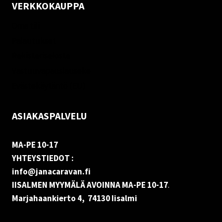
VERKKOKAUPPA
Oma tili
Palautukset
Rekisteriseloste
Vastuuvapauslauseke
Evästekäytäntö (EU)
ASIAKASPALVELU
MA-PE 10-17
YHTEYSTIEDOT :
info@janacaravan.fi
IISALMEN MYYMÄLÄ AVOINNA MA-PE 10-17
.
Marjahaankierto 4, 74130 Iisalmi