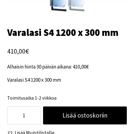
Varalasi S4 1200 x 300 mm
410,00
€
Alhaisin hinta 30 päivän aikana:
410,00
€
Varalasi S4 1200 x 300 mm
Toimitusaika 1-2 viikkoa
Varalasi
Lisää ostoskoriin
S4
1200
Lisää Muistilistalle