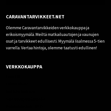
CARAVANTARVIKKEET.NET
Olemme Caravantarvikkeiden verkkokauppa ja
erikoismyymälä. Meiltä matkailuautojen ja vaunujen
osat ja tarvikkeet edullisesti. Myymälä Iisalmessa 5-tien
varrella. Vertaa hintoja, olemme taatusti edullinen!
VERKKOKAUPPA
Oma tili
Palautukset
Rekisteriseloste
Vastuuvapauslauseke
Evästekäytäntö (EU)