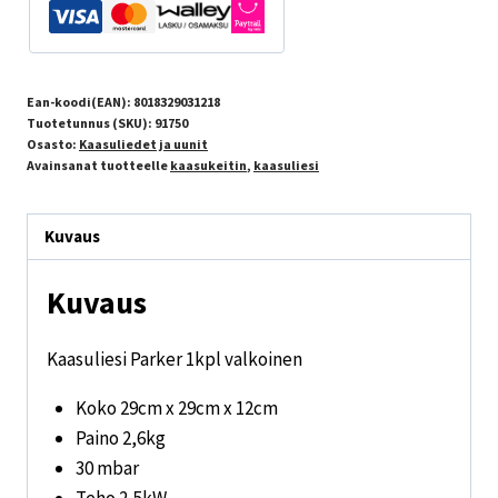
Ean-koodi(EAN):
8018329031218
Tuotetunnus (SKU):
91750
Osasto:
Kaasuliedet ja uunit
Avainsanat tuotteelle
kaasukeitin
,
kaasuliesi
Kuvaus
Kuvaus
Kaasuliesi Parker 1kpl valkoinen
Koko 29cm x 29cm x 12cm
Paino 2,6kg
30 mbar
Teho 2,5kW