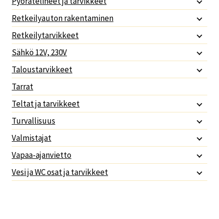
Pyörätelineet ja tarvikkeet
Retkeilyauton rakentaminen
Retkeilytarvikkeet
Sähkö 12V, 230V
Taloustarvikkeet
Tarrat
Teltat ja tarvikkeet
Turvallisuus
Valmistajat
Vapaa-ajanvietto
Vesi ja WC osat ja tarvikkeet