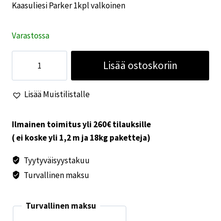
Kaasuliesi Parker 1kpl valkoinen
Varastossa
Kaasuliesi
Lisää ostoskoriin
Parker
1kpl
Lisää Muistilistalle
valkoinen
määrä
Ilmainen toimitus yli 260€ tilauksille
( ei koske yli 1,2 m ja 18kg paketteja)
Tyytyväisyystakuu
Turvallinen maksu
Turvallinen maksu