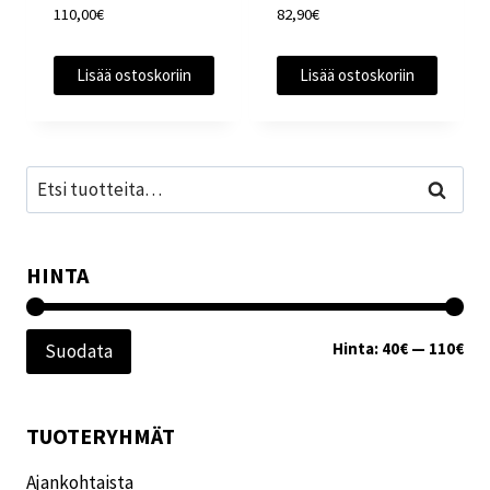
110,00
€
82,90
€
Lisää ostoskoriin
Lisää ostoskoriin
Etsi:
Haku
HINTA
Min
Mak
Hinta:
40€
—
110€
Suodata
TUOTERYHMÄT
Ajankohtaista