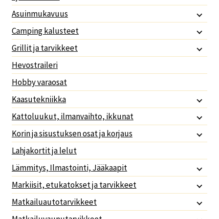
Asuinmukavuus
Camping kalusteet
Grillit ja tarvikkeet
Hevostraileri
Hobby varaosat
Kaasutekniikka
Kattoluukut, ilmanvaihto, ikkunat
Korin ja sisustuksen osat ja korjaus
Lahjakortit ja lelut
Lämmitys, Ilmastointi, Jääkaapit
Markiisit, etukatokset ja tarvikkeet
Matkailuautotarvikkeet