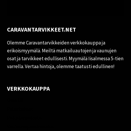
CARAVANTARVIKKEET.NET
Olemme Caravantarvikkeiden verkkokauppa ja
erikoismyymälä. Meiltä matkailuautojen ja vaunujen
osat ja tarvikkeet edullisesti. Myymälä Iisalmessa 5-tien
varrella. Vertaa hintoja, olemme taatusti edullinen!
VERKKOKAUPPA
Oma tili
Palautukset
Rekisteriseloste
Vastuuvapauslauseke