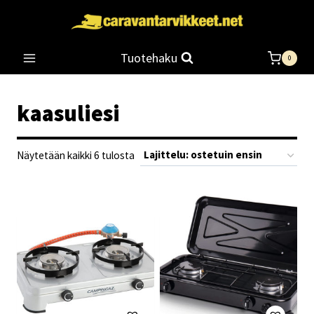
Siirry
sisältöön
Tuotehaku
0
kaasuliesi
Suosituimmat
Näytetään kaikki 6 tulosta
ensin