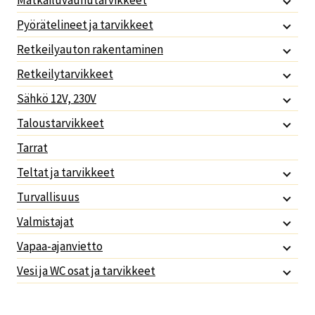
Matkailuvaunutarvikkeet
Pyörätelineet ja tarvikkeet
Retkeilyauton rakentaminen
Retkeilytarvikkeet
Sähkö 12V, 230V
Taloustarvikkeet
Tarrat
Teltat ja tarvikkeet
Turvallisuus
Valmistajat
Vapaa-ajanvietto
Vesi ja WC osat ja tarvikkeet