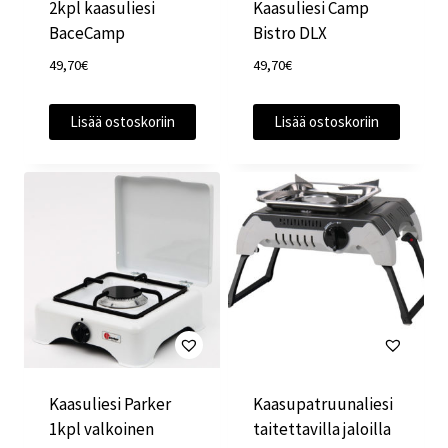
2kpl kaasuliesi
Kaasuliesi Camp
BaceCamp
Bistro DLX
49,70
€
49,70
€
Lisää ostoskoriin
Lisää ostoskoriin
Kaasuliesi Parker
Kaasupatruunaliesi
1kpl valkoinen
taitettavilla jaloilla