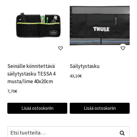
Seinälle kiinnitettävä
Säilytystasku
säilytystasku TESSA 4
43,10
€
musta/lime 40x20cm
7,70
€
Lisää ostoskoriin
Lisää ostoskoriin
Etsi:
Haku