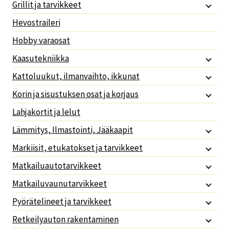
Grillit ja tarvikkeet
Hevostraileri
Hobby varaosat
Kaasutekniikka
Kattoluukut, ilmanvaihto, ikkunat
Korin ja sisustuksen osat ja korjaus
Lahjakortit ja lelut
Lämmitys, Ilmastointi, Jääkaapit
Markiisit, etukatokset ja tarvikkeet
Matkailuautotarvikkeet
Matkailuvaunutarvikkeet
Pyörätelineet ja tarvikkeet
Retkeilyauton rakentaminen