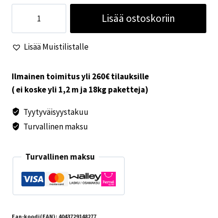
WC-
Lisää ostoskoriin
rullateline
tai
Lisää Muistilistalle
pyyheteline
määrä
Ilmainen toimitus yli 260€ tilauksille
( ei koske yli 1,2 m ja 18kg paketteja)
Tyytyväisyystakuu
Turvallinen maksu
Turvallinen maksu
Ean-koodi(EAN):
4043729148277