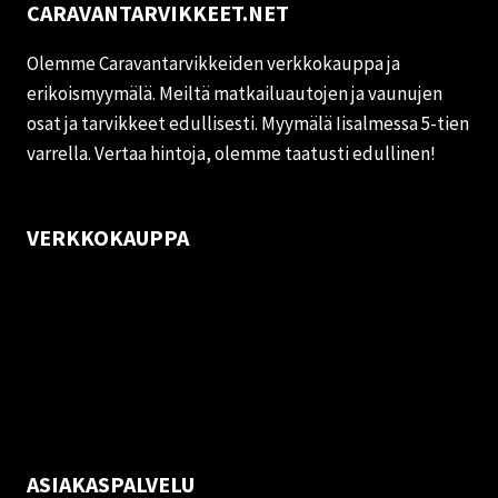
CARAVANTARVIKKEET.NET
Olemme Caravantarvikkeiden verkkokauppa ja
erikoismyymälä. Meiltä matkailuautojen ja vaunujen
osat ja tarvikkeet edullisesti. Myymälä Iisalmessa 5-tien
varrella. Vertaa hintoja, olemme taatusti edullinen!
VERKKOKAUPPA
Oma tili
Palautukset
Rekisteriseloste
Vastuuvapauslauseke
Evästekäytäntö (EU)
ASIAKASPALVELU