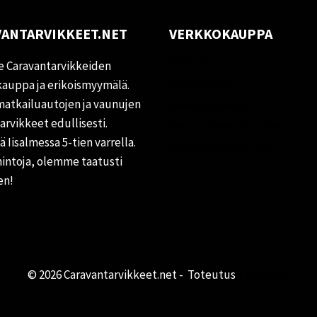
ANTARVIKKEET.NET
VERKKOKAUPPA
Oma tili
 Caravantarvikkeiden
Palautukset
auppa ja erikoismyymälä.
matkailuautojen ja vaunujen
Rekisteriseloste
tarvikkeet edullisesti.
Vastuuvapauslauseke
 Iisalmessa 5-tien varrella.
Evästekäytäntö (EU)
hintoja, olemme taatusti
en!
© 2026 Caravantarvikkeet.net - Toteutus
Primocom