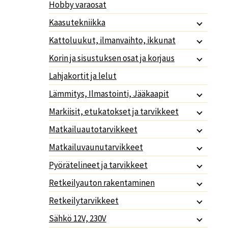
Hobby varaosat
Kaasutekniikka
Kattoluukut, ilmanvaihto, ikkunat
Korin ja sisustuksen osat ja korjaus
Lahjakortit ja lelut
Lämmitys, Ilmastointi, Jääkaapit
Markiisit, etukatokset ja tarvikkeet
Matkailuautotarvikkeet
Matkailuvaunutarvikkeet
Pyörätelineet ja tarvikkeet
Retkeilyauton rakentaminen
Retkeilytarvikkeet
Sähkö 12V, 230V