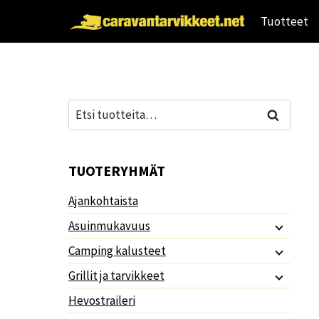
Siirry
Tuotteet
sisältöön
Etsi:
Haku
TUOTERYHMÄT
Ajankohtaista
Asuinmukavuus
Camping kalusteet
Grillit ja tarvikkeet
Hevostraileri