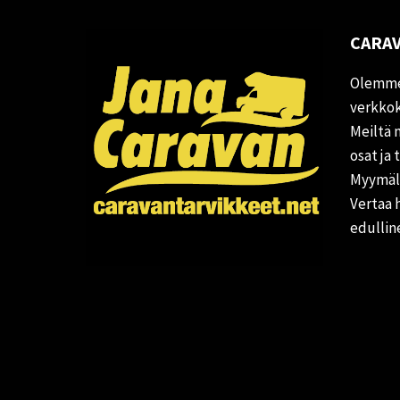
CARAV
Olemme
verkkok
Meiltä 
osat ja 
Myymälä
Vertaa 
edullin