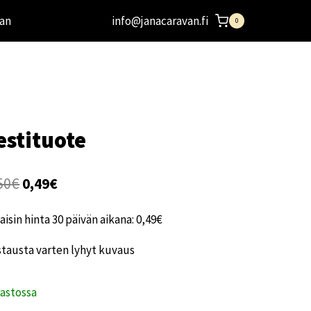
an
info@janacaravan.fi
0
estituote
Alkuperäinen
Nykyinen
50
€
0,49
€
hinta
hinta
aisin hinta 30 päivän aikana:
0,49
€
oli:
on:
tausta varten lyhyt kuvaus
0,50€.
0,49€.
rastossa