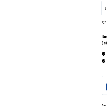
Tes
mä
Ilm
( e
Ean