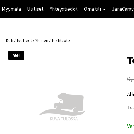
Myymälä
Uutiset
Yhteystiedot
Oma tili
JanaCarav
Koti
/
Tuotteet
/
Yleinen
/
Testituote
Ale!
T
0,
Alh
Tes
Va