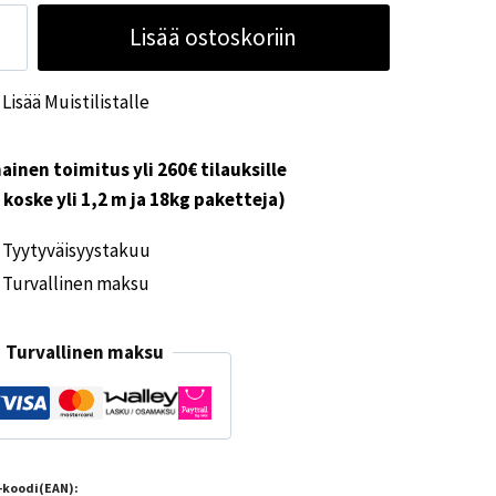
tituote
Lisää ostoskoriin
ärä
Lisää Muistilistalle
ainen toimitus yli 260€ tilauksille
i koske yli 1,2 m ja 18kg paketteja)
Tyytyväisyystakuu
Turvallinen maksu
Turvallinen maksu
-koodi(EAN):