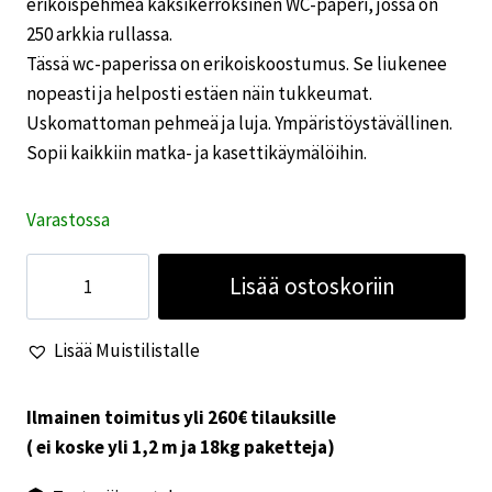
erikoispehmeä kaksikerroksinen WC-paperi, jossa on
250 arkkia rullassa.
Tässä wc-paperissa on erikoiskoostumus. Se liukenee
nopeasti ja helposti estäen näin tukkeumat.
Uskomattoman pehmeä ja luja. Ympäristöystävällinen.
Sopii kaikkiin matka- ja kasettikäymälöihin.
Varastossa
WC-
Lisää ostoskoriin
paperi
Dometic
Lisää Muistilistalle
ComfortCare,
4
rullaa
Ilmainen toimitus yli 260€ tilauksille
määrä
( ei koske yli 1,2 m ja 18kg paketteja)