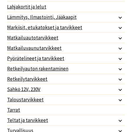
Lahjakortit ja lelut
Lämmitys, Ilmastointi, Jääkaapit
Markiisit, etukatokset ja tarvikkeet
Matkailuautotarvikkeet
Matkailuvaunutarvikkeet
Pyörätelineet ja tarvikkeet
Retkeilyauton rakentaminen
Retkeilytarvikkeet
Sähkö 12V, 230V
Taloustarvikkeet
Tarrat
Teltat ja tarvikkeet
Turvallisuus