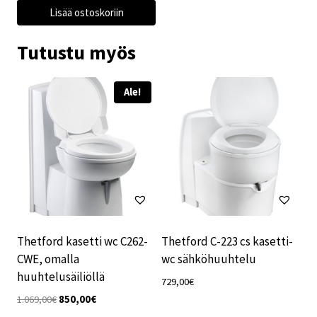
Lisää ostoskoriin
Tutustu myös
Ale!
Thetford kasetti wc C262-
Thetford C-223 cs kasetti-
CWE, omalla
wc sähköhuuhtelu
huuhtelusäiliöllä
729,00
€
Alkuperäinen
Nykyinen
1.069,00
€
850,00
€
hinta
hinta