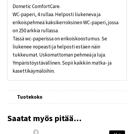
Dometic ComfortCare.
WC-paperi, 4 rullaa. Helposti liukeneva ja
erikoispehmeä kaksikerroksinen WC-paperi, jossa
on 250 arkkia rullassa.
Tässä wc-paperissa on erikoiskoostumus. Se
liukenee nopeasti ja helposti estäen näin
tukkeumat. Uskomattoman pehmeä ja luja.
Ympäristöystävällinen. Sopii kaikkiin matka- ja
kasettikäymälöihin.
Tuotekoko
Saatat myös pitää...