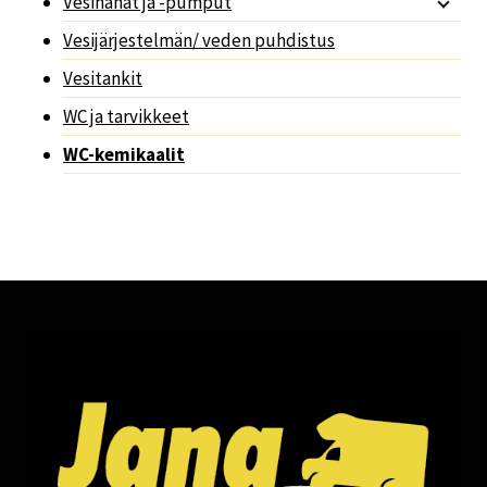
Vesihanat ja -pumput
Vesijärjestelmän/ veden puhdistus
Vesitankit
WC ja tarvikkeet
WC-kemikaalit