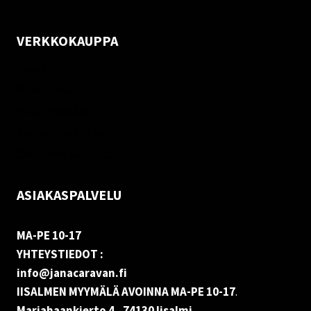
VERKKOKAUPPA
Oma tili
Palautukset
Rekisteriseloste
Vastuuvapauslauseke
Evästekäytäntö (EU)
ASIAKASPALVELU
MA-PE 10-17
YHTEYSTIEDOT :
info@janacaravan.fi
IISALMEN MYYMÄLÄ AVOINNA MA-PE 10-17
.
Marjahaankierto 4, 74130 Iisalmi