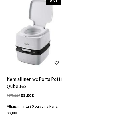
Ale!
Kemiallinen wc Porta Potti
Qube 165
Alkuperäinen
Nykyinen
125,00
€
99,00
€
hinta
hinta
Alhaisin hinta 30 päivän aikana:
oli:
on:
99,00
€
125,00€.
99,00€.