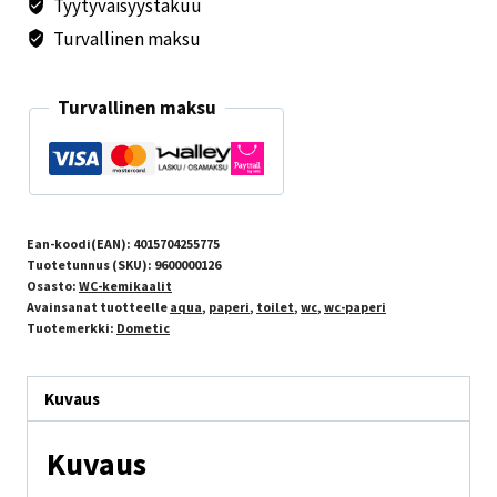
Tyytyväisyystakuu
Turvallinen maksu
Turvallinen maksu
Ean-koodi(EAN):
4015704255775
Tuotetunnus (SKU):
9600000126
Osasto:
WC-kemikaalit
Avainsanat tuotteelle
aqua
,
paperi
,
toilet
,
wc
,
wc-paperi
Tuotemerkki:
Dometic
Kuvaus
Kuvaus