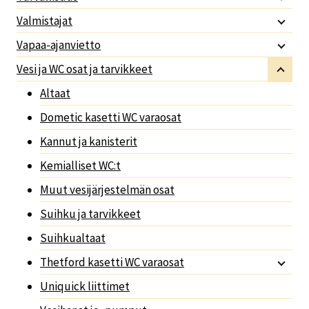
Valmistajat
Vapaa-ajanvietto
Vesi ja WC osat ja tarvikkeet
Altaat
Dometic kasetti WC varaosat
Kannut ja kanisterit
Kemialliset WC:t
Muut vesijärjestelmän osat
Suihku ja tarvikkeet
Suihkualtaat
Thetford kasetti WC varaosat
Uniquick liittimet