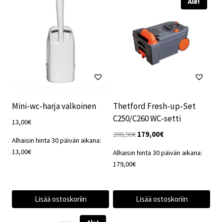
Ale!
Mini-wc-harja valkoinen
Thetford Fresh-up-Set
C250/C260 WC-setti
13,00
€
Alkuperäinen
Nykyinen
208,90
€
179,00
€
Alhaisin hinta 30 päivän aikana:
hinta
hinta
13,00
€
Alhaisin hinta 30 päivän aikana:
oli:
on:
179,00
€
208,90€.
179,00€.
Lisää ostoskoriin
Lisää ostoskoriin