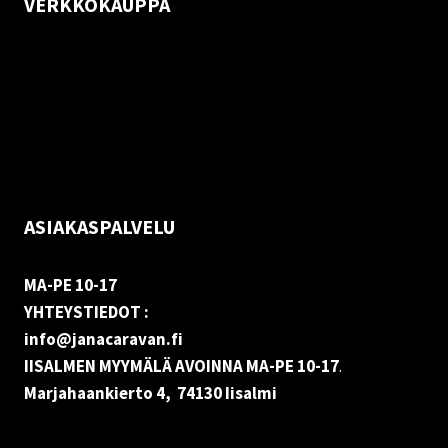
VERKKOKAUPPA
Oma tili
Palautukset
Rekisteriseloste
Vastuuvapauslauseke
Evästekäytäntö (EU)
ASIAKASPALVELU
MA-PE 10-17
YHTEYSTIEDOT :
info@janacaravan.fi
IISALMEN MYYMÄLÄ AVOINNA MA-PE 10-17
.
Marjahaankierto 4, 74130 Iisalmi