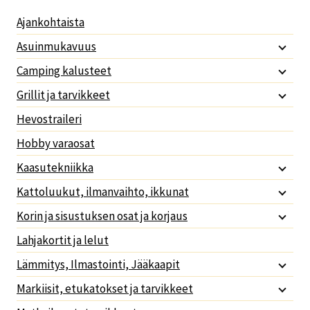
Ajankohtaista
Asuinmukavuus
Camping kalusteet
Grillit ja tarvikkeet
Hevostraileri
Hobby varaosat
Kaasutekniikka
Kattoluukut, ilmanvaihto, ikkunat
Korin ja sisustuksen osat ja korjaus
Lahjakortit ja lelut
Lämmitys, Ilmastointi, Jääkaapit
Markiisit, etukatokset ja tarvikkeet