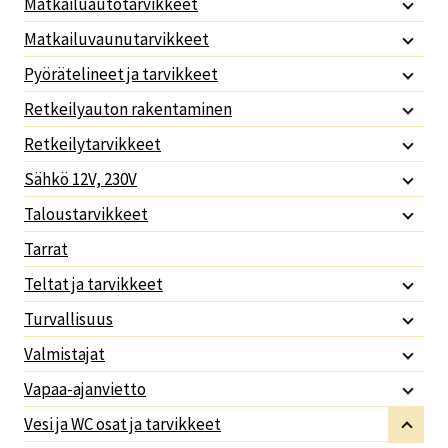
Matkailuautotarvikkeet
Matkailuvaunutarvikkeet
Pyörätelineet ja tarvikkeet
Retkeilyauton rakentaminen
Retkeilytarvikkeet
Sähkö 12V, 230V
Taloustarvikkeet
Tarrat
Teltat ja tarvikkeet
Turvallisuus
Valmistajat
Vapaa-ajanvietto
Vesi ja WC osat ja tarvikkeet