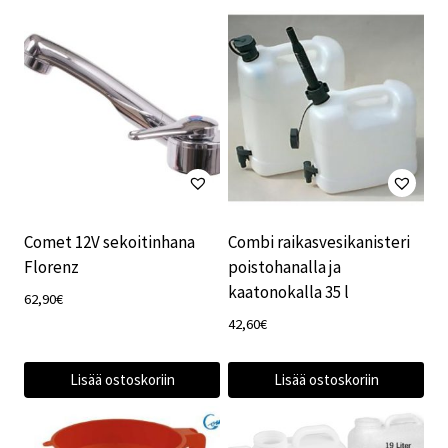
Comet 12V sekoitinhana
Combi raikasvesikanisteri
Florenz
poistohanalla ja
kaatonokalla 35 l
62,90
€
42,60
€
Lisää ostoskoriin
Lisää ostoskoriin