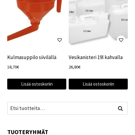
Kulmasuppilo siivilällä
Vesikanisteri 19l kahvalla
18,70
€
26,80
€
Lisää ostoskoriin
Lisää ostoskoriin
Etsi:
Haku
TUOTERYHMÄT