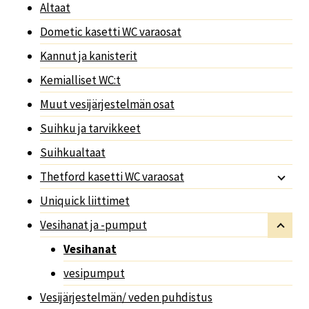
Altaat
Dometic kasetti WC varaosat
Kannut ja kanisterit
Kemialliset WC:t
Muut vesijärjestelmän osat
Suihku ja tarvikkeet
Suihkualtaat
Thetford kasetti WC varaosat
Uniquick liittimet
Vesihanat ja -pumput
Vesihanat
vesipumput
Vesijärjestelmän/ veden puhdistus