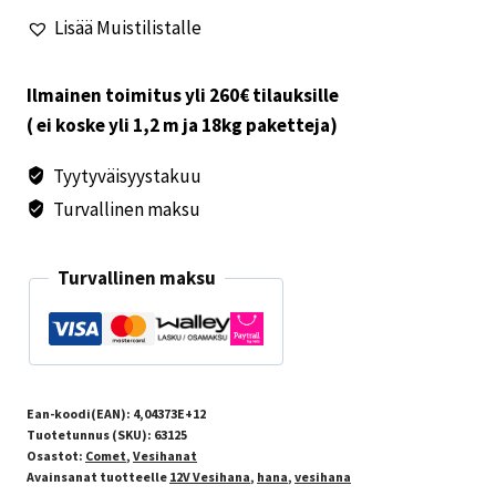
määrä
Lisää Muistilistalle
Ilmainen toimitus yli 260€ tilauksille
( ei koske yli 1,2 m ja 18kg paketteja)
Tyytyväisyystakuu
Turvallinen maksu
Turvallinen maksu
Ean-koodi(EAN):
4,04373E+12
Tuotetunnus (SKU):
63125
Osastot:
Comet
,
Vesihanat
Avainsanat tuotteelle
12V Vesihana
,
hana
,
vesihana