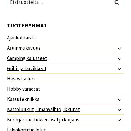
Haku
TUOTERYHMÄT
Ajankohtaista
Asuinmukavuus
Camping kalusteet
Grillit ja tarvikkeet
Hevostraileri
Hobby varaosat
Kaasutekniikka
Kattoluukut, ilmanvaihto, ikkunat
Korin ja sisustuksen osat ja korjaus
Lahjakortit ja lelut