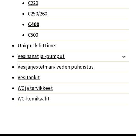
C220
C250/260
C400
C500
Uniquick liittimet
Vesihanat ja -pumput
Vesijärjestelmän/ veden puhdistus
Vesitankit
WC ja tarvikkeet
WC-kemikaalit