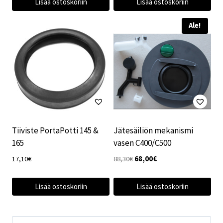
Lisää ostoskoriin
Lisää ostoskoriin
19,20€.
16,30€.
Ale!
Tiiviste PortaPotti 145 &
Jätesäiliön mekanismi
165
vasen C400/C500
Alkuperäinen
Nykyinen
17,10
€
88,30
€
68,00
€
hinta
hinta
oli:
on:
Lisää ostoskoriin
Lisää ostoskoriin
88,30€.
68,00€.
Etsi: