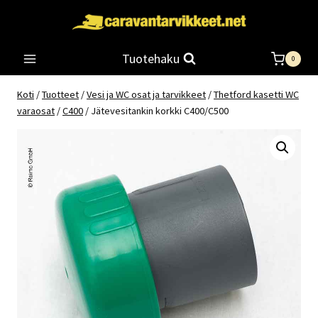
Siirry
sisältöön
Tuotehaku
0
Koti
/
Tuotteet
/
Vesi ja WC osat ja tarvikkeet
/
Thetford kasetti WC
varaosat
/
C400
/
Jätevesitankin korkki C400/C500