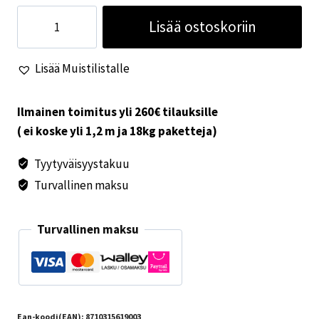
Jätevesitankin
Lisää ostoskoriin
korkki
C400/C500
Lisää Muistilistalle
määrä
Ilmainen toimitus yli 260€ tilauksille
( ei koske yli 1,2 m ja 18kg paketteja)
Tyytyväisyystakuu
Turvallinen maksu
Turvallinen maksu
Ean-koodi(EAN):
8710315619003