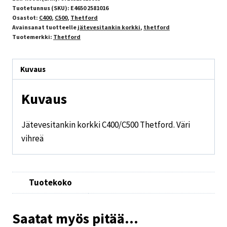
Tuotetunnus (SKU):
E4650 2581016
Osastot:
C400
,
C500
,
Thetford
Avainsanat tuotteelle
jätevesitankin korkki
,
thetford
Tuotemerkki:
Thetford
Kuvaus
Kuvaus
Jätevesitankin korkki C400/C500 Thetford. Väri
vihreä
Tuotekoko
Saatat myös pitää...