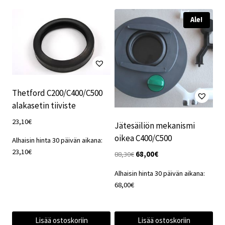
Ale!
Thetford C200/C400/C500
alakasetin tiiviste
23,10
€
Jätesäiliön mekanismi
oikea C400/C500
Alhaisin hinta 30 päivän aikana:
23,10
€
Alkuperäinen
Nykyinen
88,30
€
68,00
€
hinta
hinta
Alhaisin hinta 30 päivän aikana:
oli:
on:
68,00
€
88,30€.
68,00€.
Lisää ostoskoriin
Lisää ostoskoriin