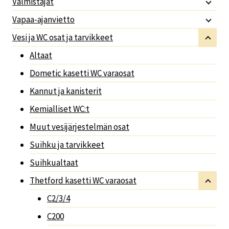
Valmistajat
Vapaa-ajanvietto
Vesi ja WC osat ja tarvikkeet
Altaat
Dometic kasetti WC varaosat
Kannut ja kanisterit
Kemialliset WC:t
Muut vesijärjestelmän osat
Suihku ja tarvikkeet
Suihkualtaat
Thetford kasetti WC varaosat
C2/3/4
C200