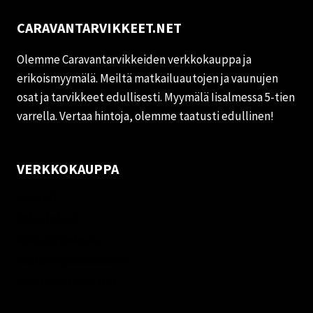
CARAVANTARVIKKEET.NET
Olemme Caravantarvikkeiden verkkokauppa ja
erikoismyymälä. Meiltä matkailuautojen ja vaunujen
osat ja tarvikkeet edullisesti. Myymälä Iisalmessa 5-tien
varrella. Vertaa hintoja, olemme taatusti edullinen!
VERKKOKAUPPA
Oma tili
Palautukset
Rekisteriseloste
Vastuuvapauslauseke
Evästekäytäntö (EU)