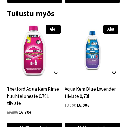
Tutustu myös
Ale!
Ale!
Thetford Aqua Kem Rinse
Aqua Kem Blue Lavender
huuhteluneste 0.78L
tiiviste 0,78l
tiiviste
Alkuperäinen
Nykyinen
18,30
€
16,90
€
hinta
hinta
Alkuperäinen
Nykyinen
19,20
€
16,30
€
oli:
on:
hinta
hinta
18,30€.
16,90€.
oli:
on: