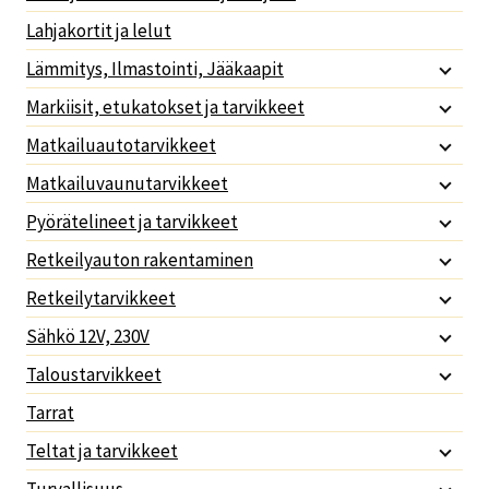
Lahjakortit ja lelut
Lämmitys, Ilmastointi, Jääkaapit
Markiisit, etukatokset ja tarvikkeet
Matkailuautotarvikkeet
Matkailuvaunutarvikkeet
Pyörätelineet ja tarvikkeet
Retkeilyauton rakentaminen
Retkeilytarvikkeet
Sähkö 12V, 230V
Taloustarvikkeet
Tarrat
Teltat ja tarvikkeet
Turvallisuus