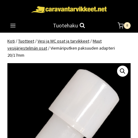
Siirry
sisältöön
Tuotehaku
0
Koti
/
Tuotteet
/
Vesi ja WC osat ja tarvikkeet
/
Muut
vesijärjestelmän osat
/
Viemäriputken paksuuden adapteri
20/17mm