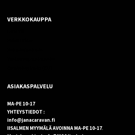
VERKKOKAUPPA
Oma tili
Palautukset
Rekisteriseloste
Vastuuvapauslauseke
Evästekäytäntö (EU)
ASIAKASPALVELU
MA-PE 10-17
YHTEYSTIEDOT :
info@janacaravan.fi
IISALMEN MYYMÄLÄ AVOINNA MA-PE 10-17
.