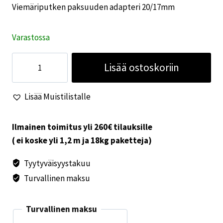
Viemäriputken paksuuden adapteri 20/17mm
Varastossa
Viemäriputken
Lisää ostoskoriin
paksuuden
adapteri
Lisää Muistilistalle
20/17mm
määrä
Ilmainen toimitus yli 260€ tilauksille
( ei koske yli 1,2 m ja 18kg paketteja)
Tyytyväisyystakuu
Turvallinen maksu
Turvallinen maksu