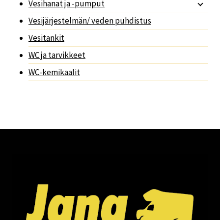
Vesihanat ja -pumput
Vesijärjestelmän/ veden puhdistus
Vesitankit
WC ja tarvikkeet
WC-kemikaalit