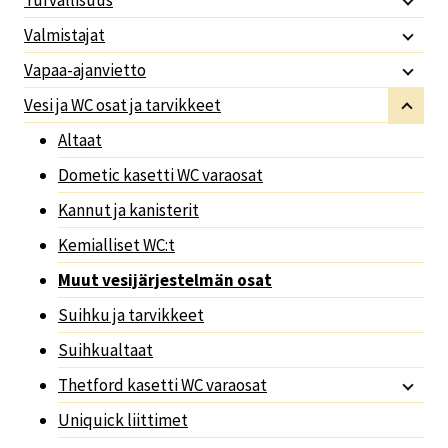
Valmistajat
Vapaa-ajanvietto
Vesi ja WC osat ja tarvikkeet
Altaat
Dometic kasetti WC varaosat
Kannut ja kanisterit
Kemialliset WC:t
Muut vesijärjestelmän osat
Suihku ja tarvikkeet
Suihkualtaat
Thetford kasetti WC varaosat
Uniquick liittimet