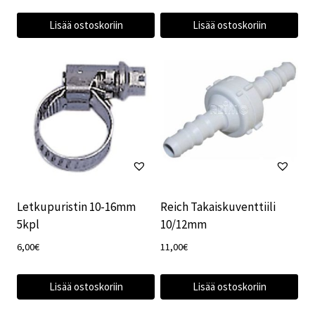
hinta
hinta
oli:
on:
Lisää ostoskoriin
Lisää ostoskoriin
105,00€.
89,90€.
Letkupuristin 10-16mm
Reich Takaiskuventtiili
5kpl
10/12mm
6,00
€
11,00
€
Lisää ostoskoriin
Lisää ostoskoriin