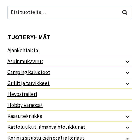
Etsi:
Haku
TUOTERYHMÄT
Ajankohtaista
Asuinmukavuus
Camping kalusteet
Grillit ja tarvikkeet
Hevostraileri
Hobby varaosat
Kaasutekniikka
Kattoluukut, ilmanvaihto, ikkunat
Korin ja sisustuksen osat ja korjaus