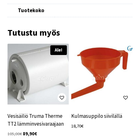
Tuotekoko
Tutustu myös
Ale!
Vesisäiliö Truma Therme
Kulmasuppilo siivilällä
TT2 lämminvesivaraajaan
18,70
€
Alkuperäinen
Nykyinen
105,00
€
89,90
€