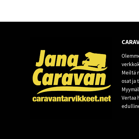
CARAV
Olemme
verkkok
Meiltä 
osat ja 
Myymälä
Vertaa 
edullin