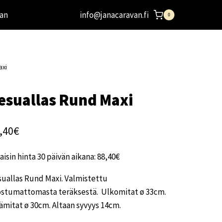
an
info@janacaravan.fi
0
axi
esuallas Rund Maxi
,40
€
aisin hinta 30 päivän aikana:
88,40
€
uallas Rund Maxi. Valmistettu
ostumattomasta teräksestä. Ulkomitat ø 33cm.
ämitat ø 30cm. Altaan syvyys 14cm.