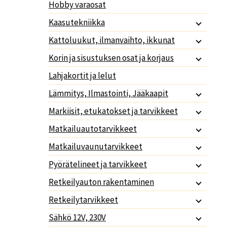
Hobby varaosat
Kaasutekniikka
Kattoluukut, ilmanvaihto, ikkunat
Korin ja sisustuksen osat ja korjaus
Lahjakortit ja lelut
Lämmitys, Ilmastointi, Jääkaapit
Markiisit, etukatokset ja tarvikkeet
Matkailuautotarvikkeet
Matkailuvaunutarvikkeet
Pyörätelineet ja tarvikkeet
Retkeilyauton rakentaminen
Retkeilytarvikkeet
Sähkö 12V, 230V