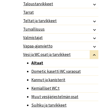
Taloustarvikkeet
Tarrat
Teltat ja tarvikkeet
Turvallisuus
Valmistajat
Vapaa-ajanvietto
Vesi ja WC osat ja tarvikkeet
Altaat
Dometic kasetti WC varaosat
Kannut ja kanisterit
Kemialliset WC:t
Muut vesijärjestelmän osat
Suihku ja tarvikkeet