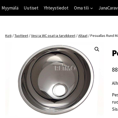
Myymälä
Uutiset
Yhteystiedot
Oma tili
JanaCarav
Koti
/
Tuotteet
/
Vesi ja WC osat ja tarvikkeet
/
Altaat
/
Pesuallas Rund M
P
88
Alh
Pes
ru
Sis