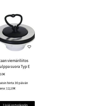
taan viemäriliitos
ulppa suora Typ E
,10
€
aisin hinta 30 päivän
kana:
12,10
€
Lisää ostoskoriin