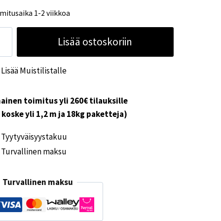
mitusaika 1-2 viikkoa
uallas
Lisää ostoskoriin
nd
xi
Lisää Muistilistalle
ärä
ainen toimitus yli 260€ tilauksille
i koske yli 1,2 m ja 18kg paketteja)
Tyytyväisyystakuu
Turvallinen maksu
Turvallinen maksu