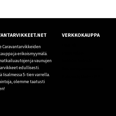
ANTARVIKKEET.NET
VERKKOKAUPPA
Oma tili
 Caravantarvikkeiden
Palautukset
auppa ja erikoismyymälä.
matkailuautojen ja vaunujen
Rekisteriseloste
tarvikkeet edullisesti.
Vastuuvapauslauseke
 Iisalmessa 5-tien varrella.
Evästekäytäntö (EU)
hintoja, olemme taatusti
en!