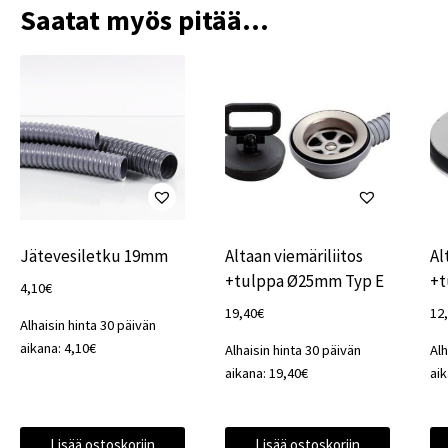
Saatat myös pitää...
Jätevesiletku 19mm
Altaan viemäriliitos
Al
+tulppa Ø25mm Typ E
+t
4,10
€
19,40
€
12
Alhaisin hinta 30 päivän
aikana:
4,10
€
Alhaisin hinta 30 päivän
Alh
aikana:
19,40
€
ai
Lisää ostoskoriin
Lisää ostoskoriin