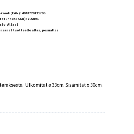
-koodi(EAN):
4043729121706
tetunnus (SKU):
705096
sto:
Altaat
insanat tuotteelle
allas
,
pesuallas
eräksestä. Ulkomitat ø 33cm. Sisämitat ø 30cm.