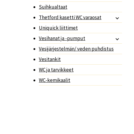
Suihkualtaat
Thetford kasetti WC varaosat
Uniquick liittimet
Vesihanat ja -pumput
Vesijärjestelmän/ veden puhdistus
Vesitankit
WC ja tarvikkeet
WC-kemikaalit