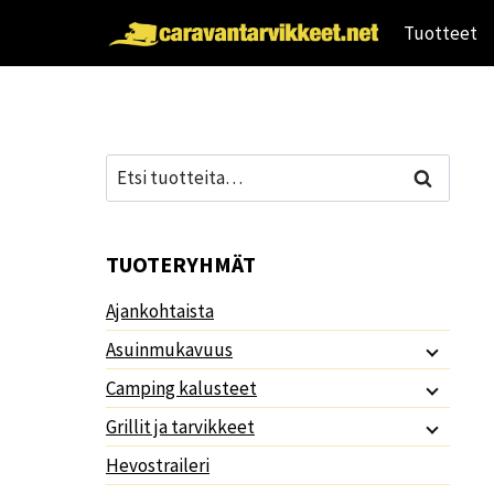
Siirry
Tuotteet
sisältöön
Etsi:
Haku
TUOTERYHMÄT
Ajankohtaista
Asuinmukavuus
Camping kalusteet
Grillit ja tarvikkeet
Hevostraileri