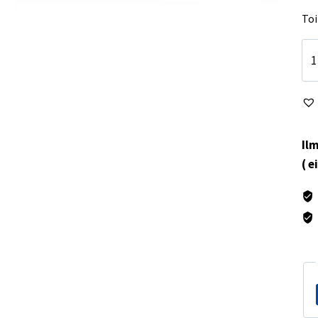
Toi
Pes
Ru
Ma
mä
Ilm
( e