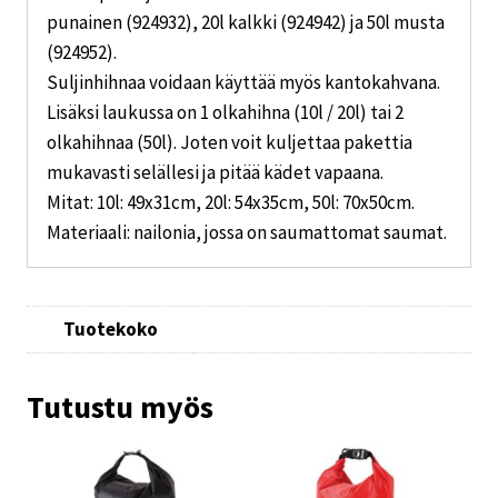
punainen (924932), 20l kalkki (924942) ja 50l musta
(924952).
Suljinhihnaa voidaan käyttää myös kantokahvana.
Lisäksi laukussa on 1 olkahihna (10l / 20l) tai 2
olkahihnaa (50l). Joten voit kuljettaa pakettia
mukavasti selällesi ja pitää kädet vapaana.
Mitat: 10l: 49x31cm, 20l: 54x35cm, 50l: 70x50cm.
Materiaali: nailonia, jossa on saumattomat saumat.
Tuotekoko
Tutustu myös