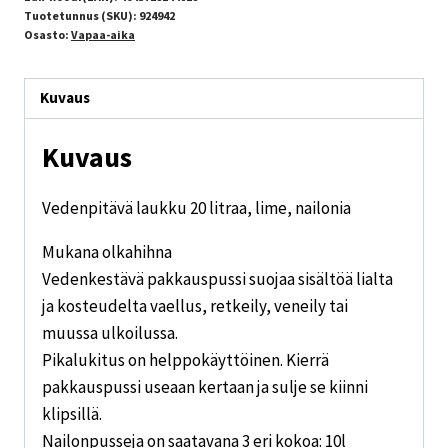
Tuotetunnus (SKU):
924942
Osasto:
Vapaa-aika
Kuvaus
Kuvaus
Vedenpitävä laukku 20 litraa, lime, nailonia
Mukana olkahihna
Vedenkestävä pakkauspussi suojaa sisältöä lialta
ja kosteudelta vaellus, retkeily, veneily tai
muussa ulkoilussa.
Pikalukitus on helppokäyttöinen. Kierrä
pakkauspussi useaan kertaan ja sulje se kiinni
klipsillä.
Nailonpusseja on saatavana 3 eri kokoa: 10l