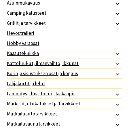
Asuinmukavuus
Camping kalusteet
Grillit ja tarvikkeet
Hevostraileri
Hobby varaosat
Kaasutekniikka
Kattoluukut, ilmanvaihto, ikkunat
Korin ja sisustuksen osat ja korjaus
Lahjakortit ja lelut
Lämmitys, Ilmastointi, Jääkaapit
Markiisit, etukatokset ja tarvikkeet
Matkailuautotarvikkeet
Matkailuvaunutarvikkeet