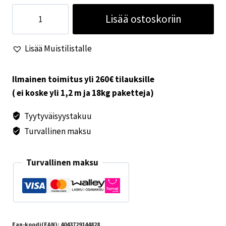
Vedenpitävä
Lisää ostoskoriin
laukku
20
Lisää Muistilistalle
litraa,
lime,
nailonia
Ilmainen toimitus yli 260€ tilauksille
määrä
( ei koske yli 1,2 m ja 18kg paketteja)
Tyytyväisyystakuu
Turvallinen maksu
Turvallinen maksu
Ean-koodi(EAN):
4043729144828