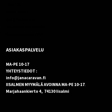
Oma tili
Palautukset
Rekisteriseloste
Vastuuvapauslauseke
Evästekäytäntö (EU)
ASIAKASPALVELU
MA-PE 10-17
YHTEYSTIEDOT :
info@janacaravan.fi
IISALMEN MYYMÄLÄ AVOINNA MA-PE 10-17
.
Marjahaankierto 4, 74130 Iisalmi