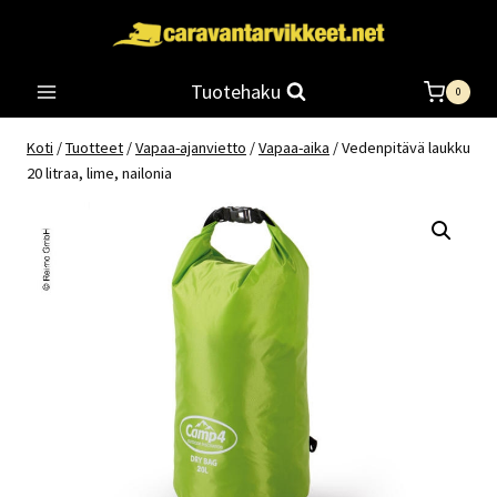
Siirry
sisältöön
Tuotehaku
0
Koti
/
Tuotteet
/
Vapaa-ajanvietto
/
Vapaa-aika
/
Vedenpitävä laukku
20 litraa, lime, nailonia