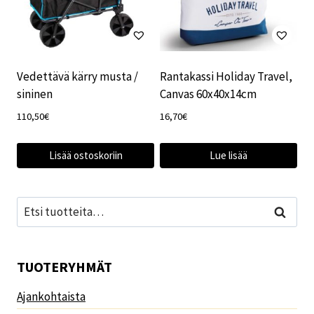
Vedettävä kärry musta /
Rantakassi Holiday Travel,
sininen
Canvas 60x40x14cm
110,50
€
16,70
€
Lisää ostoskoriin
Lue lisää
Etsi:
Haku
TUOTERYHMÄT
Ajankohtaista