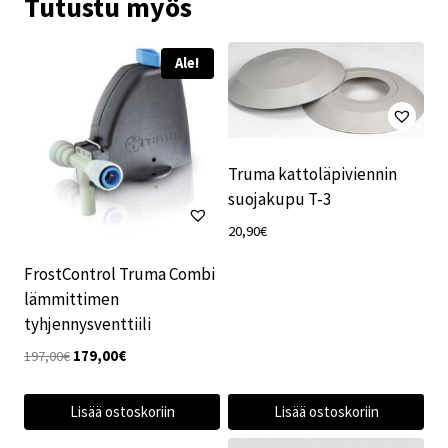
Tutustu myös
Ale!
Truma kattoläpiviennin
suojakupu T-3
20,90
€
FrostControl Truma Combi
lämmittimen
tyhjennysventtiili
Alkuperäinen
Nykyinen
197,00
€
179,00
€
hinta
hinta
oli:
on:
Lisää ostoskoriin
Lisää ostoskoriin
197,00€.
179,00€.