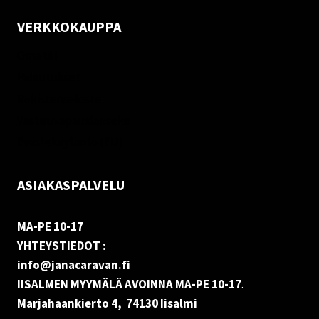
VERKKOKAUPPA
Oma tili
Palautukset
Rekisteriseloste
Vastuuvapauslauseke
Evästekäytäntö (EU)
ASIAKASPALVELU
MA-PE 10-17
YHTEYSTIEDOT :
info@janacaravan.fi
IISALMEN MYYMÄLÄ AVOINNA MA-PE 10-17
.
Marjahaankierto 4, 74130 Iisalmi