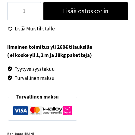
Truma
Lisää ostoskoriin
therme
sähkövastuksen
Lisää Muistilistalle
tiiviste
määrä
Ilmainen toimitus yli 260€ tilauksille
( ei koske yli 1,2 m ja 18kg paketteja)
Tyytyväisyystakuu
Turvallinen maksu
Turvallinen maksu
Ean-koodi(EAN):