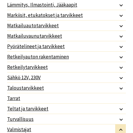
Lämmitys, Ilmastointi, Jääkaapit
Markiisit, etukatokset ja tarvikkeet
Matkailuautotarvikkeet
Matkailuvaunutarvikkeet
Pyörätelineet ja tarvikkeet
Retkeilyauton rakentaminen
Retkeilytarvikkeet
Sähkö 12V, 230V
Taloustarvikkeet
Tarrat
Teltat ja tarvikkeet
Turvallisuus
Valmistajat