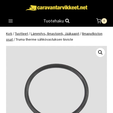
Siirry
sisältöön
Tuotehaku
0
Koti
/
Tuotteet
/
Lämmitys, Ilmastointi, Jääkaapit
/
Ilmaputkiston
osat
/
Truma therme sähkövastuksen tiiviste