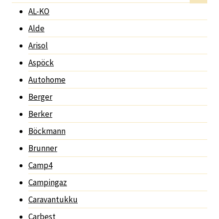
AL-KO
Alde
Arisol
Aspöck
Autohome
Berger
Berker
Böckmann
Brunner
Camp4
Campingaz
Caravantukku
Carbest