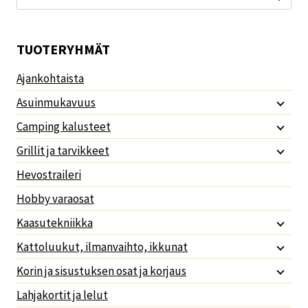
TUOTERYHMÄT
Ajankohtaista
Asuinmukavuus
Camping kalusteet
Grillit ja tarvikkeet
Hevostraileri
Hobby varaosat
Kaasutekniikka
Kattoluukut, ilmanvaihto, ikkunat
Korin ja sisustuksen osat ja korjaus
Lahjakortit ja lelut