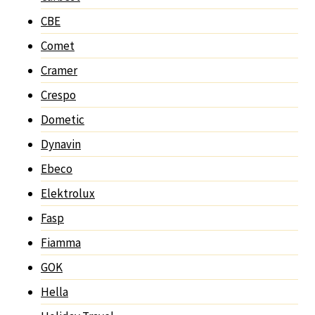
CBE
Comet
Cramer
Crespo
Dometic
Dynavin
Ebeco
Elektrolux
Fasp
Fiamma
GOK
Hella