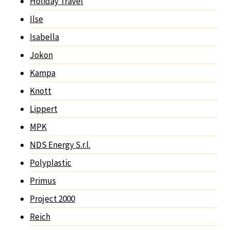
Holiday Travel
Ilse
Isabella
Jokon
Kampa
Knott
Lippert
MPK
NDS Energy S.r.l.
Polyplastic
Primus
Project 2000
Reich