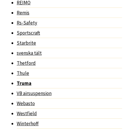
REIMO
Remis
Rs-Safety
Sportscraft
Starbrite
svenska tält
Thetford
Thule
Truma
VB airsuspension
Webasto
Westfield
Winterhoff