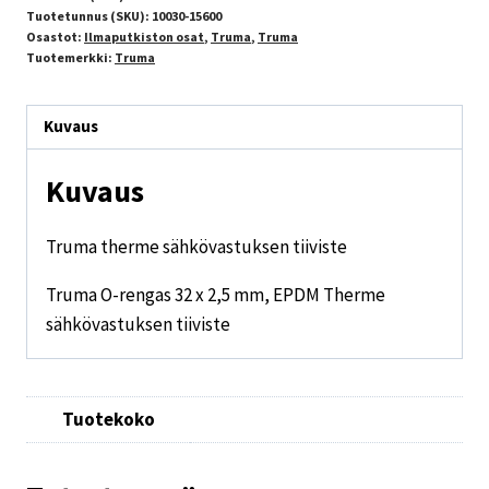
Tuotetunnus (SKU):
10030-15600
Osastot:
Ilmaputkiston osat
,
Truma
,
Truma
Tuotemerkki:
Truma
Kuvaus
Kuvaus
Truma therme sähkövastuksen tiiviste
Truma O-rengas 32 x 2,5 mm, EPDM Therme
sähkövastuksen tiiviste
Tuotekoko