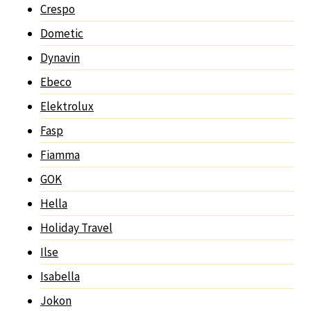
Crespo
Dometic
Dynavin
Ebeco
Elektrolux
Fasp
Fiamma
GOK
Hella
Holiday Travel
Ilse
Isabella
Jokon