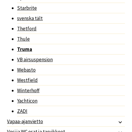
Starbrite
svenska tält
Thetford
Thule
Truma
VB airsuspension
Webasto
Westfield
Winterhoff
Yachticon
ZADI
Vapaa-ajanvietto
Vesi ja WC osat ja tarvikkeet