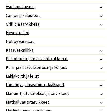
Asuinmukavuus
Camping kalusteet
Grillit ja tarvikkeet
Hevostraileri
Hobby varaosat
Kaasutekniikka
Kattoluukut, ilmanvaihto, ikkunat
Korin ja sisustuksen osat ja korjaus
Lahjakortit ja lelut
Lämmitys, Ilmastointi, Jääkaapit
Markiisit, etukatokset ja tarvikkeet
Matkailuautotarvikkeet
Matkailuvaunutarvikkeet