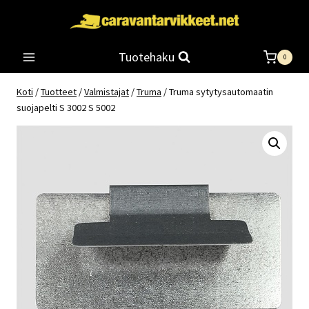
Siirry
sisältöön
Tuotehaku
0
Koti
/
Tuotteet
/
Valmistajat
/
Truma
/
Truma sytytysautomaatin
suojapelti S 3002 S 5002