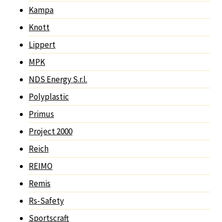
Kampa
Knott
Lippert
MPK
NDS Energy S.r.l.
Polyplastic
Primus
Project 2000
Reich
REIMO
Remis
Rs-Safety
Sportscraft