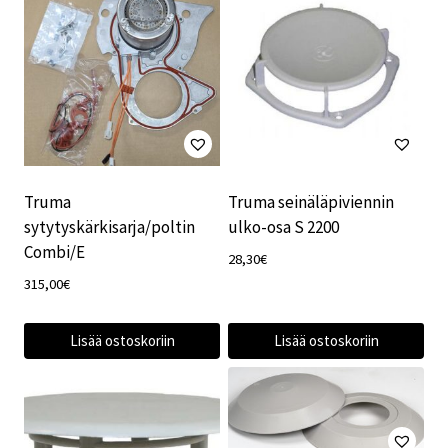
Truma
Truma seinäläpiviennin
sytytyskärkisarja/poltin
ulko-osa S 2200
Combi/E
28,30
€
315,00
€
Lisää ostoskoriin
Lisää ostoskoriin