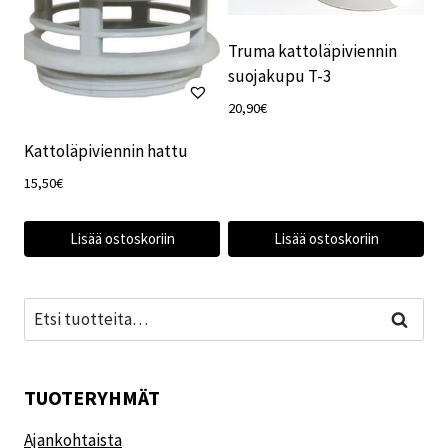
Truma kattoläpiviennin
suojakupu T-3
20,90
€
Kattoläpiviennin hattu
15,50
€
Lisää ostoskoriin
Lisää ostoskoriin
Etsi:
Haku
TUOTERYHMÄT
Ajankohtaista