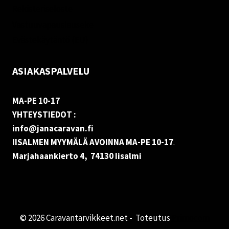
Rekisteriseloste
Vastuuvapauslauseke
Evästekäytäntö (EU)
ASIAKASPALVELU
MA-PE 10-17
YHTEYSTIEDOT :
info@janacaravan.fi
IISALMEN MYYMÄLÄ AVOINNA MA-PE 10-17
.
Marjahaankierto 4, 74130 Iisalmi
© 2026 Caravantarvikkeet.net - Toteutus
Primocom