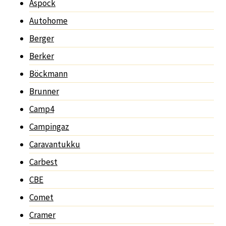
Aspöck
Autohome
Berger
Berker
Böckmann
Brunner
Camp4
Campingaz
Caravantukku
Carbest
CBE
Comet
Cramer