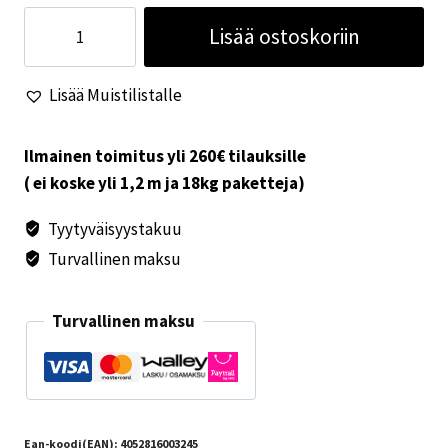
Truma
Lisää ostoskoriin
sytytysautomaatin
suojapelti
Lisää Muistilistalle
S
3002
S
Ilmainen toimitus yli 260€ tilauksille
5002
( ei koske yli 1,2 m ja 18kg paketteja)
määrä
Tyytyväisyystakuu
Turvallinen maksu
Turvallinen maksu
Ean-koodi(EAN):
4052816003245