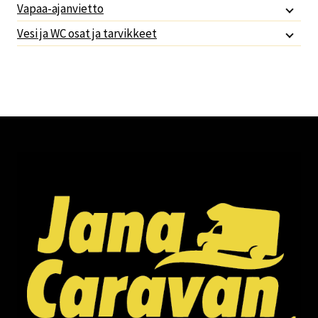
Vapaa-ajanvietto
Vesi ja WC osat ja tarvikkeet