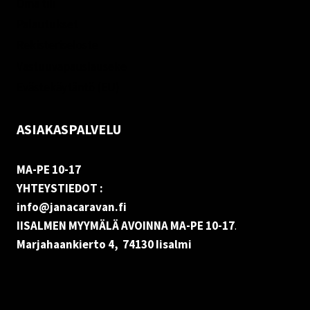
Oma tili
Palautukset
Rekisteriseloste
Vastuuvapauslauseke
Evästekäytäntö (EU)
ASIAKASPALVELU
MA-PE 10-17
YHTEYSTIEDOT :
info@janacaravan.fi
IISALMEN MYYMÄLÄ AVOINNA MA-PE 10-17
.
Marjahaankierto 4, 74130 Iisalmi