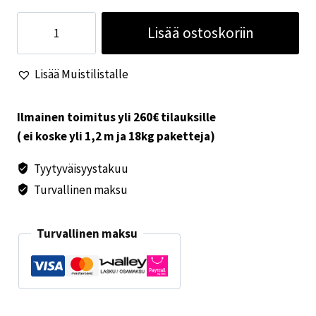
Truma
Lisää ostoskoriin
paloilman
ottokotelo
Lisää Muistilistalle
12/1988-
S
3002
Ilmainen toimitus yli 260€ tilauksille
S
( ei koske yli 1,2 m ja 18kg paketteja)
5002
Tyytyväisyystakuu
määrä
Turvallinen maksu
Turvallinen maksu