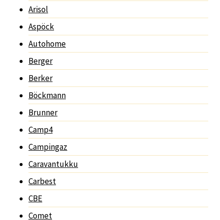
Arisol
Aspöck
Autohome
Berger
Berker
Böckmann
Brunner
Camp4
Campingaz
Caravantukku
Carbest
CBE
Comet