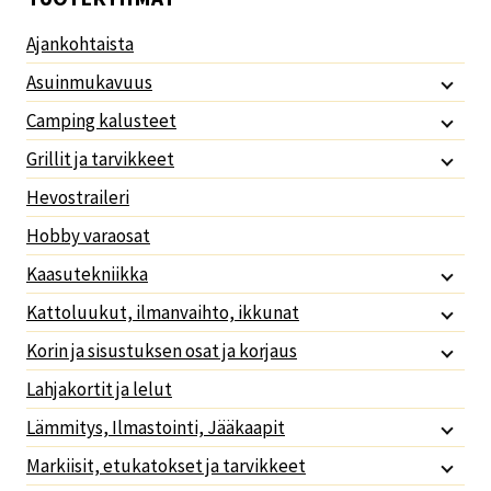
Ajankohtaista
Asuinmukavuus
Camping kalusteet
Grillit ja tarvikkeet
Hevostraileri
Hobby varaosat
Kaasutekniikka
Kattoluukut, ilmanvaihto, ikkunat
Korin ja sisustuksen osat ja korjaus
Lahjakortit ja lelut
Lämmitys, Ilmastointi, Jääkaapit
Markiisit, etukatokset ja tarvikkeet