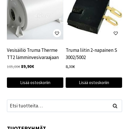
Vesisäiliö Truma Therme
Truma liitin 2-napainen S
TT2 lämminvesivaraajaan
3002/5002
Alkuperäinen
Nykyinen
105,00
€
89,90
€
8,30
€
hinta
hinta
oli:
on:
Lisää ostoskoriin
Lisää ostoskoriin
105,00€.
89,90€.
Etsi:
Haku
TUOTERYHMÄT