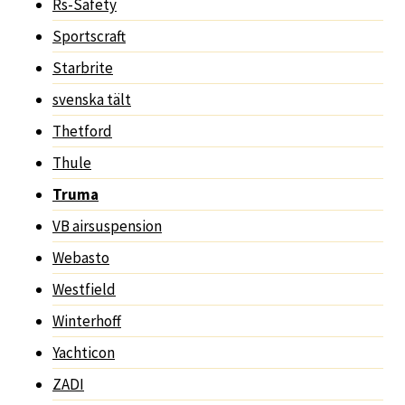
Rs-Safety
Sportscraft
Starbrite
svenska tält
Thetford
Thule
Truma
VB airsuspension
Webasto
Westfield
Winterhoff
Yachticon
ZADI