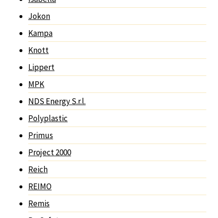
Jokon
Kampa
Knott
Lippert
MPK
NDS Energy S.r.l.
Polyplastic
Primus
Project 2000
Reich
REIMO
Remis