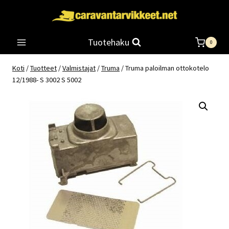
Siirry
sisältöön
Tuotehaku
0
Koti
/
Tuotteet
/
Valmistajat
/
Truma
/
Truma paloilman ottokotelo
12/1988- S 3002 S 5002