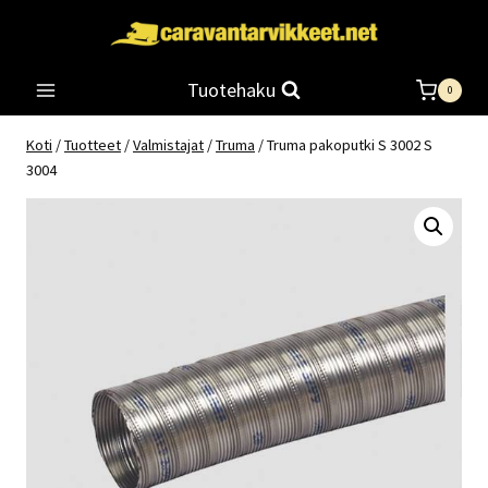
Siirry
sisältöön
Tuotehaku
0
Koti
/
Tuotteet
/
Valmistajat
/
Truma
/
Truma pakoputki S 3002 S
3004