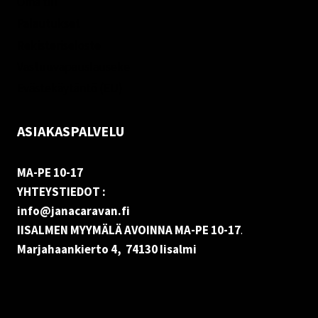
Oma tili
Palautukset
Rekisteriseloste
Vastuuvapauslauseke
Evästekäytäntö (EU)
ASIAKASPALVELU
MA-PE 10-17
YHTEYSTIEDOT :
info@janacaravan.fi
IISALMEN MYYMÄLÄ AVOINNA MA-PE 10-17
.
Marjahaankierto 4, 74130 Iisalmi