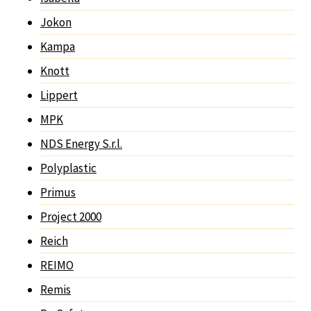
Jokon
Kampa
Knott
Lippert
MPK
NDS Energy S.r.l.
Polyplastic
Primus
Project 2000
Reich
REIMO
Remis