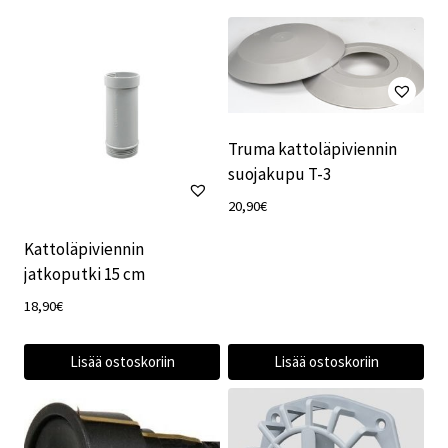
Truma kattoläpiviennin
suojakupu T-3
20,90
€
Kattoläpiviennin
jatkoputki 15 cm
18,90
€
Lisää ostoskoriin
Lisää ostoskoriin