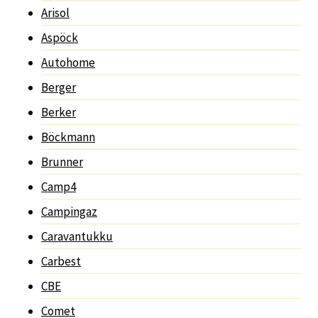
Arisol
Aspöck
Autohome
Berger
Berker
Böckmann
Brunner
Camp4
Campingaz
Caravantukku
Carbest
CBE
Comet