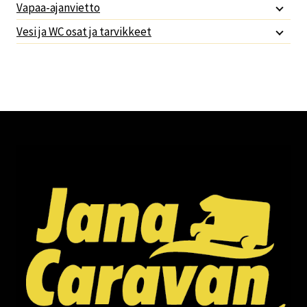
Vapaa-ajanvietto
Vesi ja WC osat ja tarvikkeet