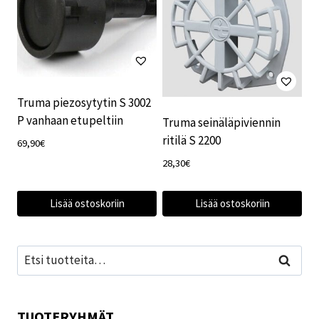
Truma piezosytytin S 3002
P vanhaan etupeltiin
Truma seinäläpiviennin
ritilä S 2200
69,90
€
28,30
€
Lisää ostoskoriin
Lisää ostoskoriin
Etsi:
Haku
TUOTERYHMÄT