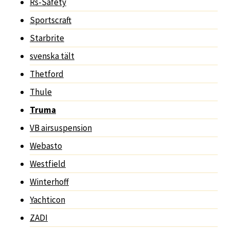
Rs-Safety
Sportscraft
Starbrite
svenska tält
Thetford
Thule
Truma
VB airsuspension
Webasto
Westfield
Winterhoff
Yachticon
ZADI