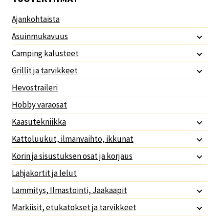
Ajankohtaista
Asuinmukavuus
Camping kalusteet
Grillit ja tarvikkeet
Hevostraileri
Hobby varaosat
Kaasutekniikka
Kattoluukut, ilmanvaihto, ikkunat
Korin ja sisustuksen osat ja korjaus
Lahjakortit ja lelut
Lämmitys, Ilmastointi, Jääkaapit
Markiisit, etukatokset ja tarvikkeet