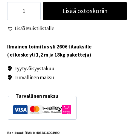
Truma
Lisää ostoskoriin
pakoputki
S
Lisää Muistilistalle
3002
S
3004
Ilmainen toimitus yli 260€ tilauksille
määrä
( ei koske yli 1,2 m ja 18kg paketteja)
Tyytyväisyystakuu
Turvallinen maksu
Turvallinen maksu
Ean-koodi(EAN):
4052816004990