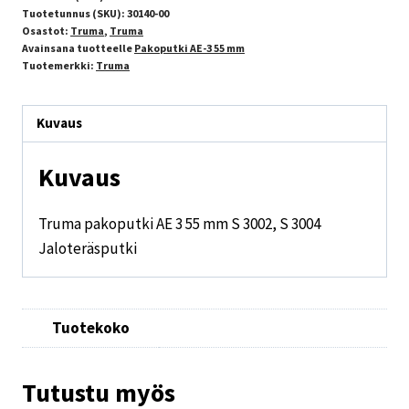
Tuotetunnus (SKU):
30140-00
Osastot:
Truma
,
Truma
Avainsana tuotteelle
Pakoputki AE-3 55 mm
Tuotemerkki:
Truma
Kuvaus
Kuvaus
Truma pakoputki AE 3 55 mm S 3002, S 3004
Jaloteräsputki
Tuotekoko
Tutustu myös