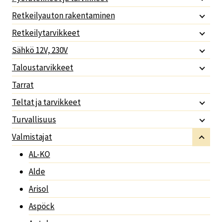
Retkeilyauton rakentaminen
Retkeilytarvikkeet
Sähkö 12V, 230V
Taloustarvikkeet
Tarrat
Teltat ja tarvikkeet
Turvallisuus
Valmistajat
AL-KO
Alde
Arisol
Aspöck