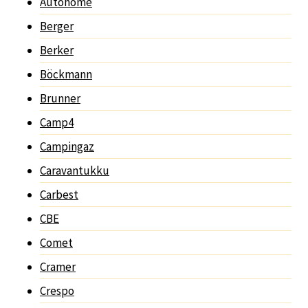
Autohome
Berger
Berker
Böckmann
Brunner
Camp4
Campingaz
Caravantukku
Carbest
CBE
Comet
Cramer
Crespo