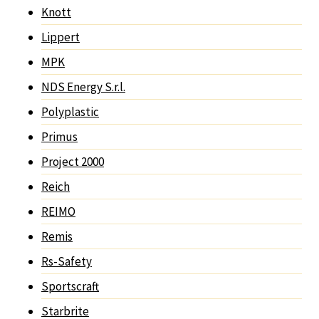
Knott
Lippert
MPK
NDS Energy S.r.l.
Polyplastic
Primus
Project 2000
Reich
REIMO
Remis
Rs-Safety
Sportscraft
Starbrite