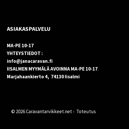
Vastuuvapauslauseke
Evästekäytäntö (EU)
ASIAKASPALVELU
MA-PE 10-17
YHTEYSTIEDOT :
info@janacaravan.fi
IISALMEN MYYMÄLÄ AVOINNA MA-PE 10-17
.
Marjahaankierto 4, 74130 Iisalmi
© 2026 Caravantarvikkeet.net - Toteutus
Primocom