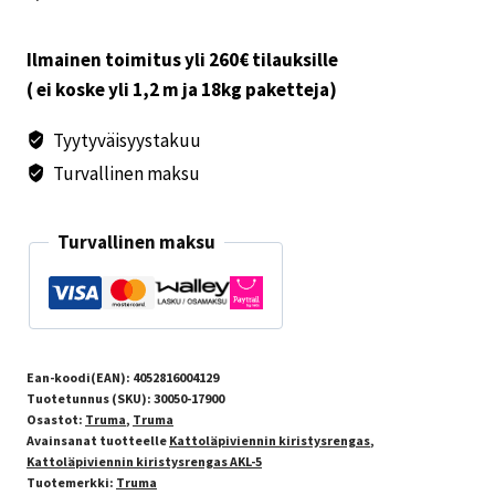
määrä
Ilmainen toimitus yli 260€ tilauksille
( ei koske yli 1,2 m ja 18kg paketteja)
Tyytyväisyystakuu
Turvallinen maksu
Turvallinen maksu
Ean-koodi(EAN):
4052816004129
Tuotetunnus (SKU):
30050-17900
Osastot:
Truma
,
Truma
Avainsanat tuotteelle
Kattoläpiviennin kiristysrengas
,
Kattoläpiviennin kiristysrengas AKL-5
Tuotemerkki:
Truma