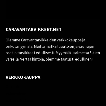
CARAVANTARVIKKEET.NET
Olemme Caravantarvikkeiden verkkokauppa ja
erikoismyymälä. Meiltä matkailuautojen ja vaunujen
osat ja tarvikkeet edullisesti. Myymälä Iisalmessa 5-tien
varrella. Vertaa hintoja, olemme taatusti edullinen!
VERKKOKAUPPA
Oma tili
Palautukset
Rekisteriseloste