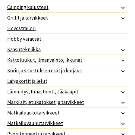
Camping kalusteet
Grillit ja tarvikkeet
Hevostraileri
Hobby varaosat
Kaasutekniikka
Kattoluukut, ilmanvaihto, ikkunat
Korin ja sisustuksen osat ja korjaus
Lahjakortit ja lelut
Lämmitys, Ilmastointi, Jääkaapit
Markiisit, etukatokset ja tarvikkeet
Matkailuautotarvikkeet
Matkailuvaunutarvikkeet
Pyörätelineet ja tarvikkeet