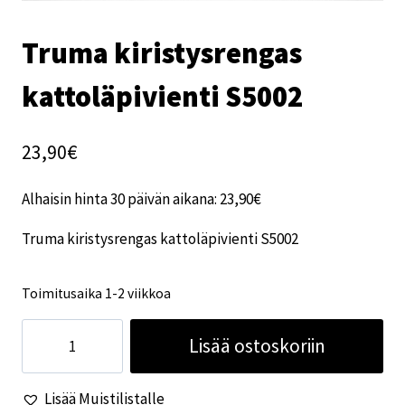
Truma kiristysrengas
kattoläpivienti S5002
23,90
€
Alhaisin hinta 30 päivän aikana:
23,90
€
Truma kiristysrengas kattoläpivienti S5002
Toimitusaika 1-2 viikkoa
Truma
Lisää ostoskoriin
kiristysrengas
kattoläpivienti
Lisää Muistilistalle
S5002