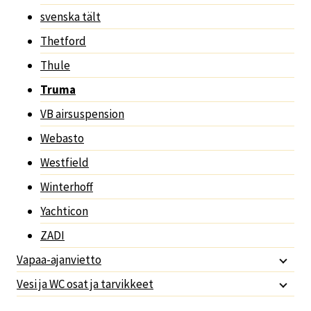
svenska tält
Thetford
Thule
Truma
VB airsuspension
Webasto
Westfield
Winterhoff
Yachticon
ZADI
Vapaa-ajanvietto
Vesi ja WC osat ja tarvikkeet