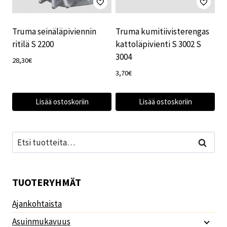
Truma seinäläpiviennin
Truma kumitiivisterengas
ritilä S 2200
kattoläpivienti S 3002 S
3004
28,30
€
3,70
€
Lisää ostoskoriin
Lisää ostoskoriin
Etsi:
Haku
TUOTERYHMÄT
Ajankohtaista
Asuinmukavuus