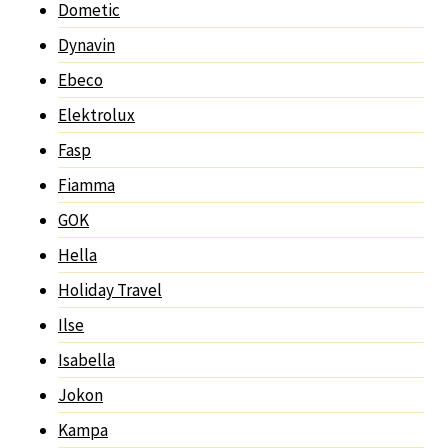
Dometic
Dynavin
Ebeco
Elektrolux
Fasp
Fiamma
GOK
Hella
Holiday Travel
Ilse
Isabella
Jokon
Kampa