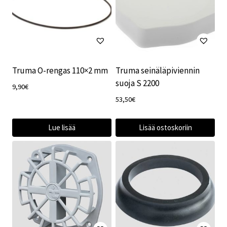
Truma O-rengas 110×2 mm
Truma seinäläpiviennin
suoja S 2200
9,90
€
53,50
€
Lue lisää
Lisää ostoskoriin