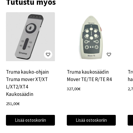
Tutustu myös
Truma kauko-ohjain
Truma kaukosäädin
Tr
Truma mover XT/XT
Mover TE/TE R/TE R4
ha
L/XT2/XT4
327,00
€
2,
Kaukosäädin
251,00
€
Lisää ostoskoriin
Lisää ostoskoriin