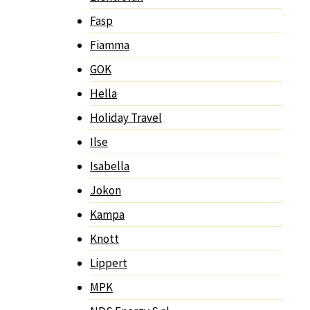
Fasp
Fiamma
GOK
Hella
Holiday Travel
Ilse
Isabella
Jokon
Kampa
Knott
Lippert
MPK