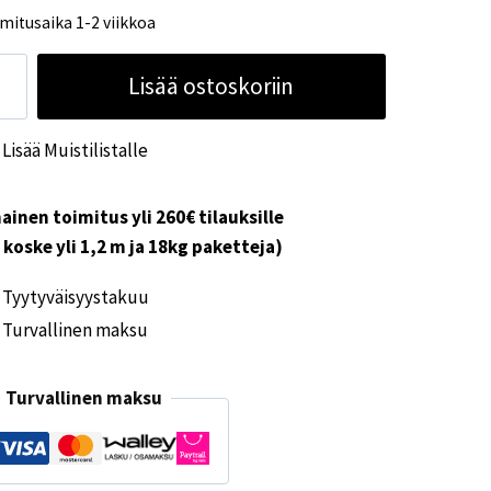
mitusaika 1-2 viikkoa
uma
Lisää ostoskoriin
ukosäädin
ver
Lisää Muistilistalle
ärä
ainen toimitus yli 260€ tilauksille
i koske yli 1,2 m ja 18kg paketteja)
Tyytyväisyystakuu
Turvallinen maksu
Turvallinen maksu