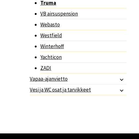
Truma
VB airsuspension
Webasto
Westfield
Winterhoff
Yachticon
ZADI
Vapaa-ajanvietto
Vesi ja WC osat ja tarvikkeet