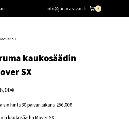
an
info@janacaravan.fi
0
 Mover SX
ruma kaukosäädin
over SX
6,00
€
aisin hinta 30 päivän aikana:
256,00
€
uma kaukosäädin Mover SX