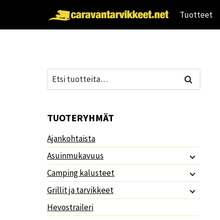
Siirry
Tuotteet
sisältöön
Etsi:
Haku
TUOTERYHMÄT
Ajankohtaista
Asuinmukavuus
Camping kalusteet
Grillit ja tarvikkeet
Hevostraileri