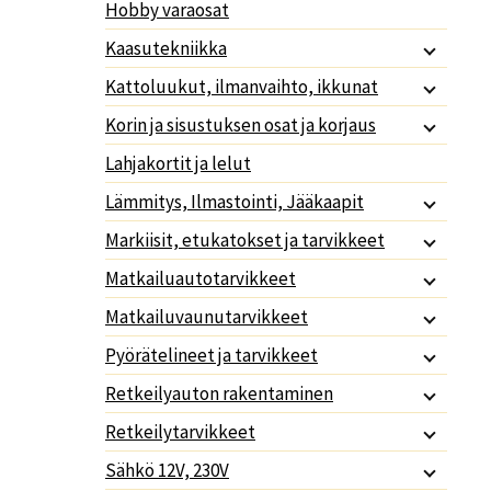
Hobby varaosat
Kaasutekniikka
Kattoluukut, ilmanvaihto, ikkunat
Korin ja sisustuksen osat ja korjaus
Lahjakortit ja lelut
Lämmitys, Ilmastointi, Jääkaapit
Markiisit, etukatokset ja tarvikkeet
Matkailuautotarvikkeet
Matkailuvaunutarvikkeet
Pyörätelineet ja tarvikkeet
Retkeilyauton rakentaminen
Retkeilytarvikkeet
Sähkö 12V, 230V