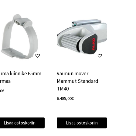
uma kiinnike 65mm
Vaunun mover
rmaa
Mammut Standard
TM40
70
€
6.485,00
€
Lisää ostoskoriin
Lisää ostoskoriin