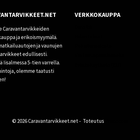
ANTARVIKKEET.NET
VERKKOKAUPPA
Oma tili
 Caravantarvikkeiden
Palautukset
auppa ja erikoismyymälä.
matkailuautojen ja vaunujen
Rekisteriseloste
tarvikkeet edullisesti.
Vastuuvapauslauseke
 Iisalmessa 5-tien varrella.
Evästekäytäntö (EU)
hintoja, olemme taatusti
en!
© 2026 Caravantarvikkeet.net - Toteutus
Primocom