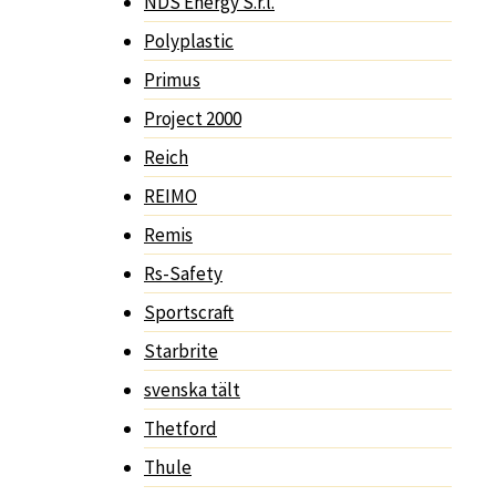
NDS Energy S.r.l.
Polyplastic
Primus
Project 2000
Reich
REIMO
Remis
Rs-Safety
Sportscraft
Starbrite
svenska tält
Thetford
Thule