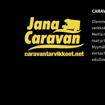
CARAV
Olemme
verkkok
Meiltä 
osat ja 
Myymälä
Vertaa 
edullin