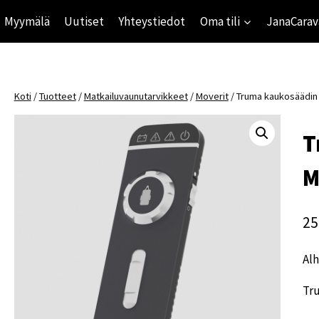
Myymälä
Uutiset
Yhteystiedot
Oma tili
JanaCarav
Koti
/
Tuotteet
/
Matkailuvaunutarvikkeet
/
Moverit
/
Truma kaukosäädin
T
M
25
Alh
Tr