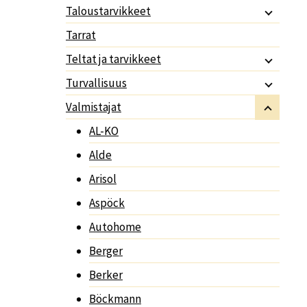
Taloustarvikkeet
Tarrat
Teltat ja tarvikkeet
Turvallisuus
Valmistajat
AL-KO
Alde
Arisol
Aspöck
Autohome
Berger
Berker
Böckmann