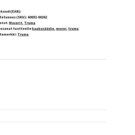
-koodi(EAN):
tetunnus (SKU):
60031-00262
stot:
Moverit
,
Truma
insanat tuotteelle
kaukosäädin
,
mover
,
truma
temerkki:
Truma