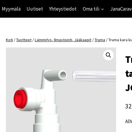
Myymälä
Uutiset
Yhteystiedot
Oma tili
JanaCarav
Koti
/
Tuotteet
/
Lämmitys, Ilmastointi, Jääkaapit
/
Truma
/
Truma kara ku
T
t
J
32
Alh