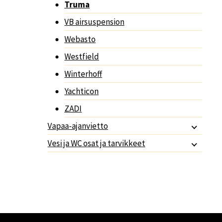
Truma
VB airsuspension
Webasto
Westfield
Winterhoff
Yachticon
ZADI
Vapaa-ajanvietto
Vesi ja WC osat ja tarvikkeet