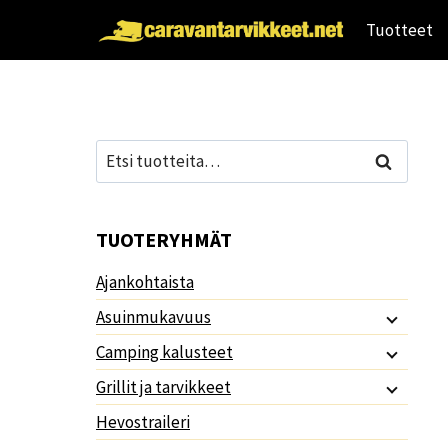
Siirry
Tuotteet
sisältöön
Etsi:
Haku
TUOTERYHMÄT
Ajankohtaista
Asuinmukavuus
Camping kalusteet
Grillit ja tarvikkeet
Hevostraileri