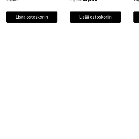
hinta
hinta
oli:
on:
Lisää ostoskoriin
Lisää ostoskoriin
14,00€.
13,50€.