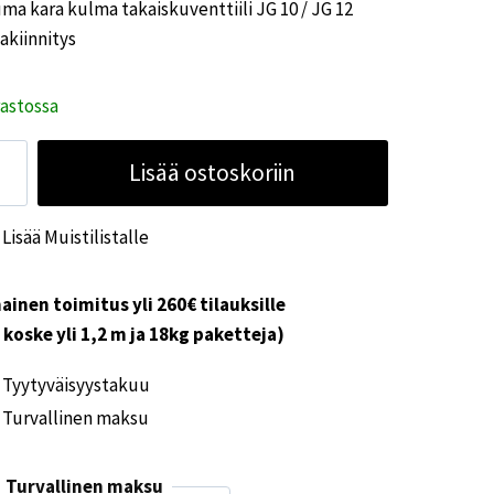
ma kara kulma takaiskuventtiili JG 10 / JG 12
akiinnitys
rastossa
uma
Lisää ostoskoriin
a
lma
Lisää Muistilistalle
aiskuventtiili
ainen toimitus yli 260€ tilauksille
i koske yli 1,2 m ja 18kg paketteja)
Tyytyväisyystakuu
Turvallinen maksu
akiinnitys
ärä
Turvallinen maksu