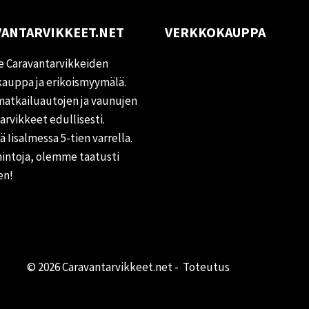
ANTARVIKKEET.NET
VERKKOKAUPPA
Oma tili
 Caravantarvikkeiden
Palautukset
auppa ja erikoismyymälä.
matkailuautojen ja vaunujen
Rekisteriseloste
tarvikkeet edullisesti.
Vastuuvapauslauseke
 Iisalmessa 5-tien varrella.
Evästekäytäntö (EU)
hintoja, olemme taatusti
en!
© 2026 Caravantarvikkeet.net - Toteutus
Primocom