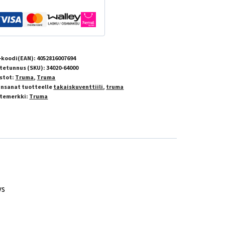
-koodi(EAN):
4052816007694
tetunnus (SKU):
34020-64000
stot:
Truma
,
Truma
insanat tuotteelle
takaiskuventtiili
,
truma
temerkki:
Truma
ys