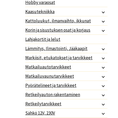
Hobby varaosat
Kaasutekniikka
Kattoluukut, ilmanvaihto, ikkunat
Korin ja sisustuksen osat ja korjaus
Lahjakortit ja lelut
Lämmitys, Ilmastointi, Jääkaapit
Markiisit, etukatokset ja tarvikkeet
Matkailuautotarvikkeet
Matkailuvaunutarvikkeet
Pyörätelineet ja tarvikkeet
Retkeilyauton rakentaminen
Retkeilytarvikkeet
Sähkö 12V, 230V