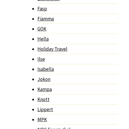
Fasp
Fiamma
GOK
Hella
Holiday Travel
Ilse
Isabella
Jokon
Kampa
Knott
Lippert
MPK