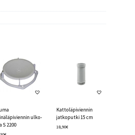
ruma
Kattoläpiviennin
inäläpiviennin ulko-
jatkoputki 15 cm
a S 2200
18,90
€
,30
€