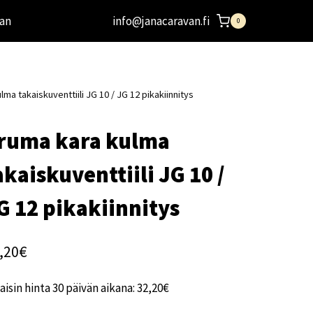
an
info@janacaravan.fi
0
lma takaiskuventtiili JG 10 / JG 12 pikakiinnitys
ruma kara kulma
akaiskuventtiili JG 10 /
G 12 pikakiinnitys
,20
€
aisin hinta 30 päivän aikana:
32,20
€