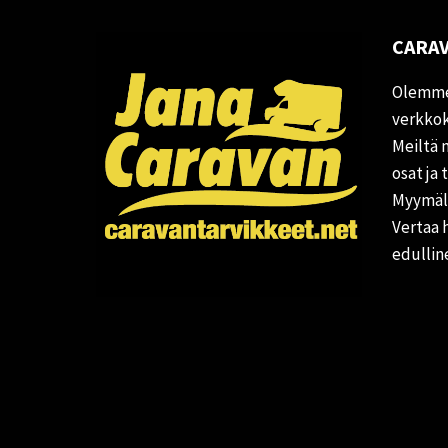
CARAV
Olemme
verkkok
Meiltä 
osat ja 
Myymälä
Vertaa 
edullin