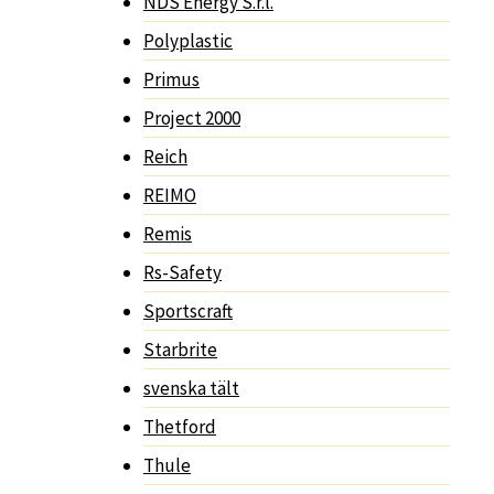
NDS Energy S.r.l.
Polyplastic
Primus
Project 2000
Reich
REIMO
Remis
Rs-Safety
Sportscraft
Starbrite
svenska tält
Thetford
Thule