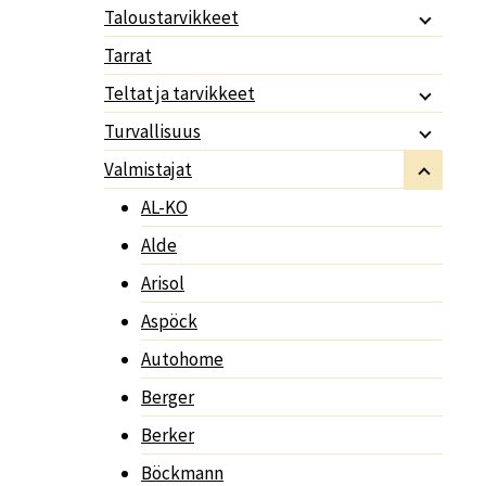
Taloustarvikkeet
Tarrat
Teltat ja tarvikkeet
Turvallisuus
Valmistajat
AL-KO
Alde
Arisol
Aspöck
Autohome
Berger
Berker
Böckmann