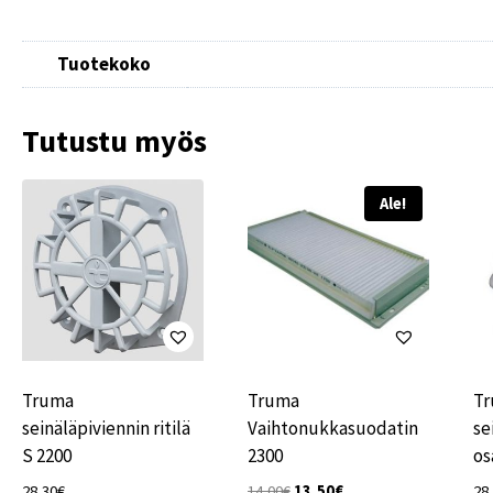
Tuotekoko
Tutustu myös
Ale!
Truma
Truma
T
seinäläpiviennin ritilä
Vaihtonukkasuodatin
se
S 2200
2300
os
Alkuperäinen
Nykyinen
28,30
€
14,00
€
13,50
€
28