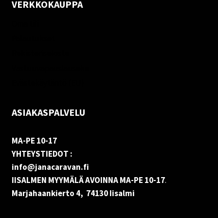
VERKKOKAUPPA
Oma tili
Palautukset
Rekisteriseloste
Vastuuvapauslauseke
Evästekäytäntö (EU)
ASIAKASPALVELU
MA-PE 10-17
YHTEYSTIEDOT :
info@janacaravan.fi
IISALMEN MYYMÄLÄ AVOINNA MA-PE 10-17
.
Marjahaankierto 4, 74130 Iisalmi