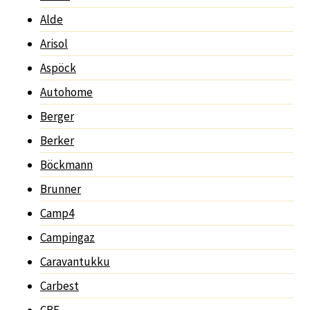
Alde
Arisol
Aspöck
Autohome
Berger
Berker
Böckmann
Brunner
Camp4
Campingaz
Caravantukku
Carbest