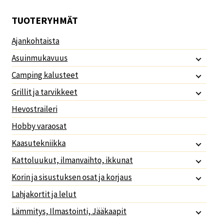
TUOTERYHMÄT
Ajankohtaista
Asuinmukavuus
Camping kalusteet
Grillit ja tarvikkeet
Hevostraileri
Hobby varaosat
Kaasutekniikka
Kattoluukut, ilmanvaihto, ikkunat
Korin ja sisustuksen osat ja korjaus
Lahjakortit ja lelut
Lämmitys, Ilmastointi, Jääkaapit