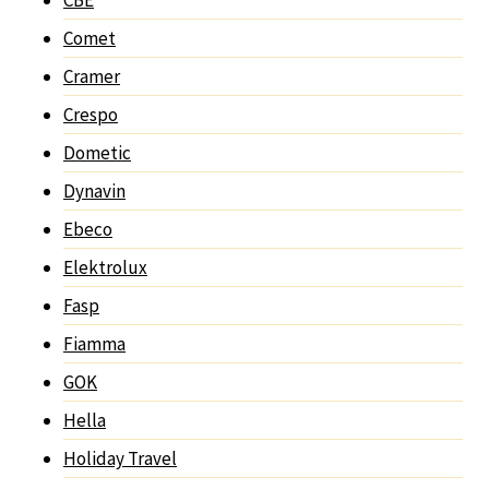
CBE
Comet
Cramer
Crespo
Dometic
Dynavin
Ebeco
Elektrolux
Fasp
Fiamma
GOK
Hella
Holiday Travel