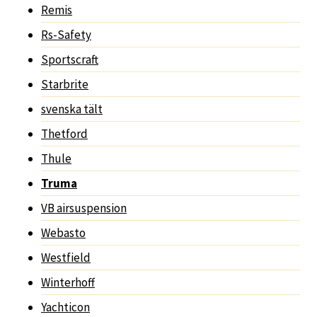
Remis
Rs-Safety
Sportscraft
Starbrite
svenska tält
Thetford
Thule
Truma
VB airsuspension
Webasto
Westfield
Winterhoff
Yachticon