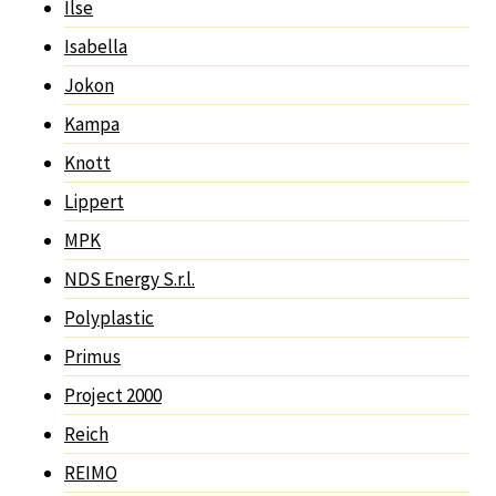
Ilse
Isabella
Jokon
Kampa
Knott
Lippert
MPK
NDS Energy S.r.l.
Polyplastic
Primus
Project 2000
Reich
REIMO