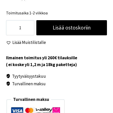
Toimitusaika 1-2 viikkoa
Säätönuppi
Lisää ostoskoriin
valaistu
S3004
Lisää Muistilistalle
/
5004
määrä
Ilmainen toimitus yli 260€ tilauksille
( ei koske yli 1,2 m ja 18kg paketteja)
Tyytyväisyystakuu
Turvallinen maksu
Turvallinen maksu