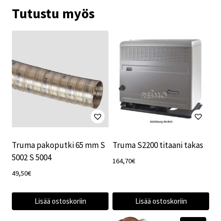
Tutustu myös
Truma pakoputki 65 mm S
Truma S2200 titaani takas
5002 S 5004
164,70
€
49,50
€
Lisää ostoskoriin
Lisää ostoskoriin