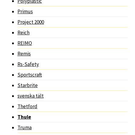
Polyplastic
Primus
Project 2000
Reich
REIMO
Remis
Rs-Safety
Sportscraft
Starbrite
svenska tält
Thetford
Thule
Truma