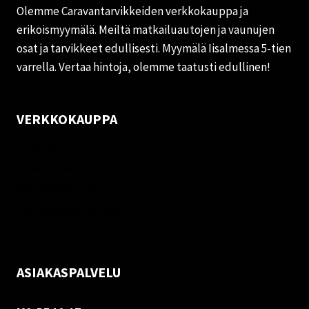
Olemme Caravantarvikkeiden verkkokauppa ja
erikoismyymälä. Meiltä matkailuautojen ja vaunujen
osat ja tarvikkeet edullisesti. Myymälä Iisalmessa 5-tien
varrella. Vertaa hintoja, olemme taatusti edullinen!
VERKKOKAUPPA
Oma tili
Palautukset
Rekisteriseloste
Vastuuvapauslauseke
Evästekäytäntö (EU)
ASIAKASPALVELU