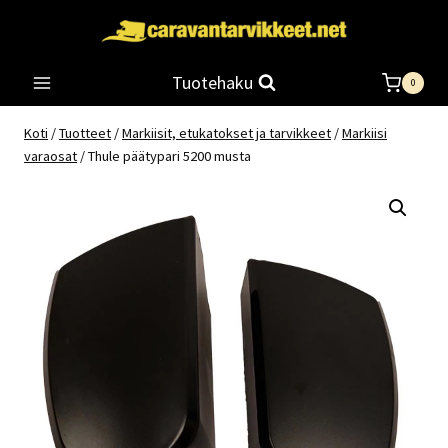
Siirry
sisältöön
Tuotehaku
0
Koti
/
Tuotteet
/
Markiisit, etukatokset ja tarvikkeet
/
Markiisi
varaosat
/
Thule päätypari 5200 musta