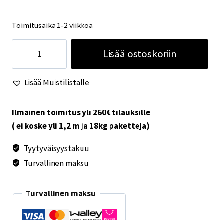
Toimitusaika 1-2 viikkoa
Thule
Lisää ostoskoriin
päätypari
5200
Lisää Muistilistalle
musta
määrä
Ilmainen toimitus yli 260€ tilauksille
( ei koske yli 1,2 m ja 18kg paketteja)
Tyytyväisyystakuu
Turvallinen maksu
Turvallinen maksu