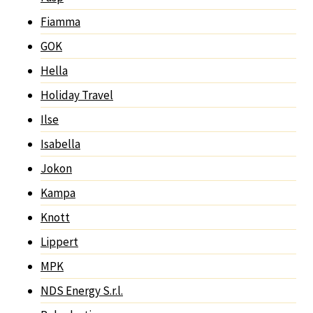
Fiamma
GOK
Hella
Holiday Travel
Ilse
Isabella
Jokon
Kampa
Knott
Lippert
MPK
NDS Energy S.r.l.