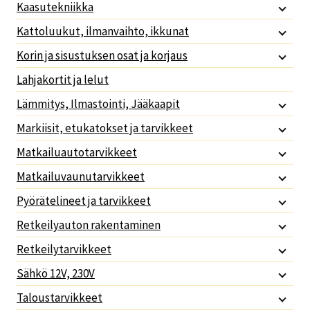
Kaasutekniikka
Kattoluukut, ilmanvaihto, ikkunat
Korin ja sisustuksen osat ja korjaus
Lahjakortit ja lelut
Lämmitys, Ilmastointi, Jääkaapit
Markiisit, etukatokset ja tarvikkeet
Matkailuautotarvikkeet
Matkailuvaunutarvikkeet
Pyörätelineet ja tarvikkeet
Retkeilyauton rakentaminen
Retkeilytarvikkeet
Sähkö 12V, 230V
Taloustarvikkeet