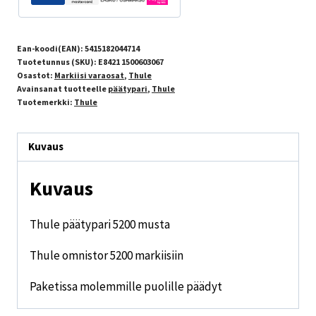
Ean-koodi(EAN):
5415182044714
Tuotetunnus (SKU):
E8421 1500603067
Osastot:
Markiisi varaosat
,
Thule
Avainsanat tuotteelle
päätypari
,
Thule
Tuotemerkki:
Thule
Kuvaus
Kuvaus
Thule päätypari 5200 musta
Thule omnistor 5200 markiisiin
Paketissa molemmille puolille päädyt