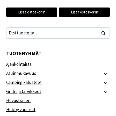
Lisää ostoskoriin
Lisää ostoskoriin
Etsi:
Haku
TUOTERYHMÄT
Ajankohtaista
Asuinmukavuus
Camping kalusteet
Grillit ja tarvikkeet
Hevostraileri
Hobby varaosat