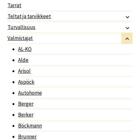
Tarrat
Teltat ja tarvikkeet
Turvallisuus
Valmistajat
AL-KO
Alde
Arisol
Aspöck
Autohome
Berger
Berker
Böckmann
Brunner