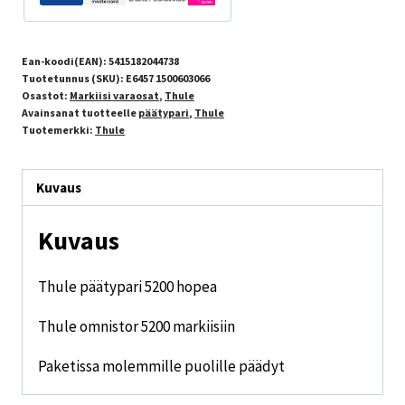
Ean-koodi(EAN):
5415182044738
Tuotetunnus (SKU):
E6457 1500603066
Osastot:
Markiisi varaosat
,
Thule
Avainsanat tuotteelle
päätypari
,
Thule
Tuotemerkki:
Thule
Kuvaus
Kuvaus
Thule päätypari 5200 hopea
Thule omnistor 5200 markiisiin
Paketissa molemmille puolille päädyt