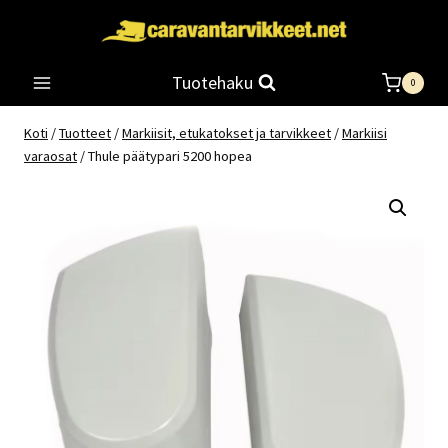
Siirry
sisältöön
Tuotehaku
0
Koti
/
Tuotteet
/
Markiisit, etukatokset ja tarvikkeet
/
Markiisi
varaosat
/
Thule päätypari 5200 hopea