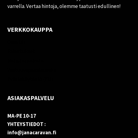
varrella. Vertaa hintoja, olemme taatusti edullinen!
VERKKOKAUPPA
Oma tili
Palautukset
Rekisteriseloste
Vastuuvapauslauseke
Evästekäytäntö (EU)
ASIAKASPALVELU
MA-PE 10-17
YHTEYSTIEDOT :
info@janacaravan.fi