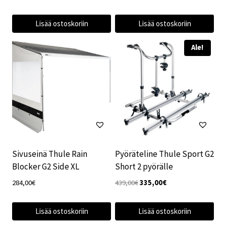
Lisää ostoskoriin
Lisää ostoskoriin
Ale!
Sivuseinä Thule Rain
Pyöräteline Thule Sport G2
Blocker G2 Side XL
Short 2 pyörälle
Alkuperäinen
Nykyinen
284,00
€
439,00
€
335,00
€
hinta
hinta
oli:
on:
Lisää ostoskoriin
Lisää ostoskoriin
439,00€.
335,00€.