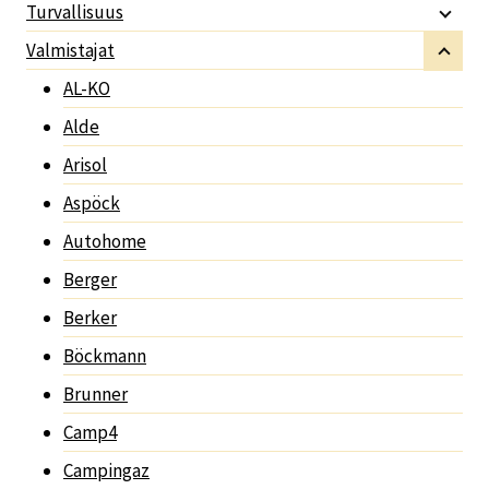
Turvallisuus
Valmistajat
AL-KO
Alde
Arisol
Aspöck
Autohome
Berger
Berker
Böckmann
Brunner
Camp4
Campingaz