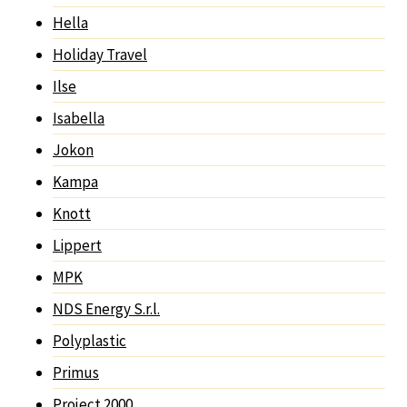
Hella
Holiday Travel
Ilse
Isabella
Jokon
Kampa
Knott
Lippert
MPK
NDS Energy S.r.l.
Polyplastic
Primus
Project 2000