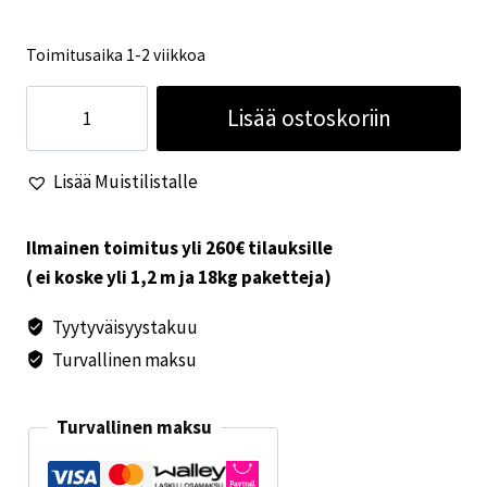
Toimitusaika 1-2 viikkoa
Thule
Lisää ostoskoriin
päätypari
5200
Lisää Muistilistalle
hopea
määrä
Ilmainen toimitus yli 260€ tilauksille
( ei koske yli 1,2 m ja 18kg paketteja)
Tyytyväisyystakuu
Turvallinen maksu
Turvallinen maksu