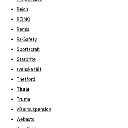
Reich
REIMO
Remis
Rs-Safety
Sportscraft
Starbrite
svenska tält
Thetford
Thule
Truma
VB airsuspension
Webasto