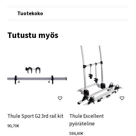
Tuotekoko
Tutustu myös
Thule Sport G2 3rd rail kit
Thule Excellent
pyöräteline
90,70
€
584,60
€