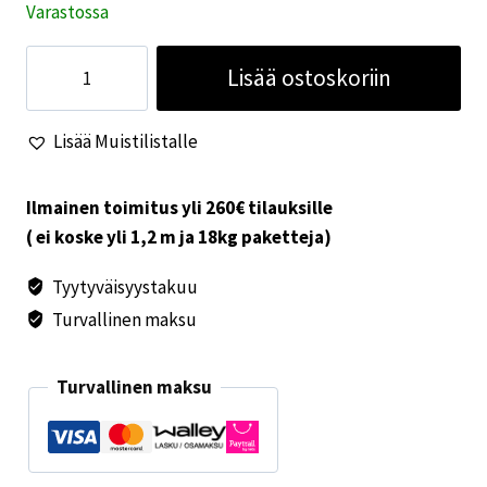
Varastossa
Thule
Lisää ostoskoriin
joustovarren
etukiinnikepari
Lisää Muistilistalle
5200
määrä
Ilmainen toimitus yli 260€ tilauksille
( ei koske yli 1,2 m ja 18kg paketteja)
Tyytyväisyystakuu
Turvallinen maksu
Turvallinen maksu