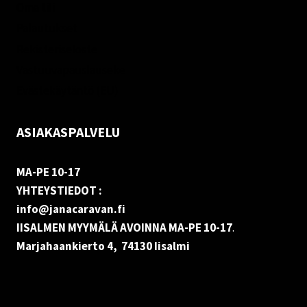
Oma tili
Palautukset
Rekisteriseloste
Vastuuvapauslauseke
Evästekäytäntö (EU)
ASIAKASPALVELU
MA-PE 10-17
YHTEYSTIEDOT :
info@janacaravan.fi
IISALMEN MYYMÄLÄ AVOINNA MA-PE 10-17
.
Marjahaankierto 4, 74130 Iisalmi