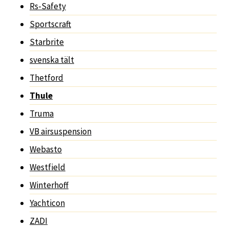
Rs-Safety
Sportscraft
Starbrite
svenska tält
Thetford
Thule
Truma
VB airsuspension
Webasto
Westfield
Winterhoff
Yachticon
ZADI