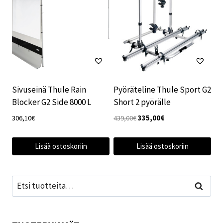
Sivuseinä Thule Rain
Pyöräteline Thule Sport G2
Blocker G2 Side 8000 L
Short 2 pyörälle
Alkuperäinen
Nykyinen
306,10
€
439,00
€
335,00
€
hinta
hinta
oli:
on:
Lisää ostoskoriin
Lisää ostoskoriin
439,00€.
335,00€.
Etsi:
Haku