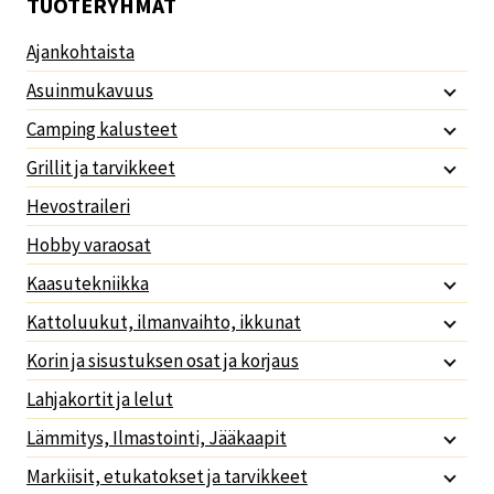
TUOTERYHMÄT
Ajankohtaista
Asuinmukavuus
Camping kalusteet
Grillit ja tarvikkeet
Hevostraileri
Hobby varaosat
Kaasutekniikka
Kattoluukut, ilmanvaihto, ikkunat
Korin ja sisustuksen osat ja korjaus
Lahjakortit ja lelut
Lämmitys, Ilmastointi, Jääkaapit
Markiisit, etukatokset ja tarvikkeet