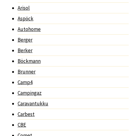
Arisol
Aspöck
Autohome
Berger
Berker
Böckmann
Brunner
Camp4
Campingaz
Caravantukku
Carbest
CBE
Comet