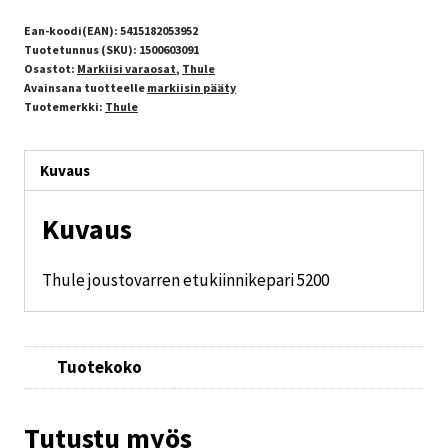
Ean-koodi(EAN):
5415182053952
Tuotetunnus (SKU):
1500603091
Osastot:
Markiisi varaosat
,
Thule
Avainsana tuotteelle
markiisin pääty
Tuotemerkki:
Thule
Kuvaus
Kuvaus
Thule joustovarren etukiinnikepari 5200
Tuotekoko
Tutustu myös