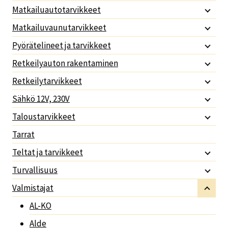
Matkailuautotarvikkeet
Matkailuvaunutarvikkeet
Pyörätelineet ja tarvikkeet
Retkeilyauton rakentaminen
Retkeilytarvikkeet
Sähkö 12V, 230V
Taloustarvikkeet
Tarrat
Teltat ja tarvikkeet
Turvallisuus
Valmistajat
AL-KO
Alde