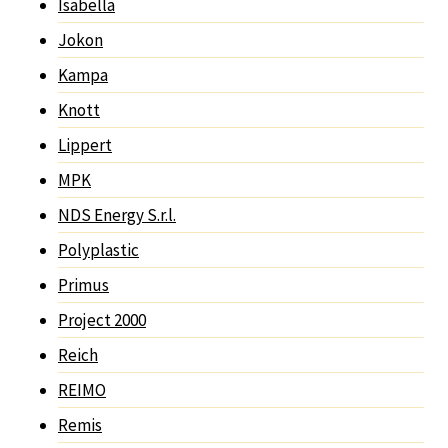
Isabella
Jokon
Kampa
Knott
Lippert
MPK
NDS Energy S.r.l.
Polyplastic
Primus
Project 2000
Reich
REIMO
Remis