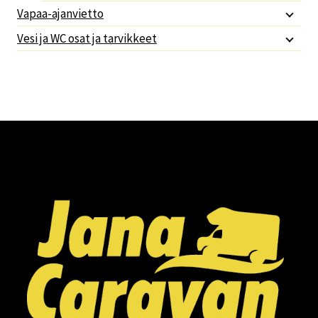
Vapaa-ajanvietto
Vesi ja WC osat ja tarvikkeet