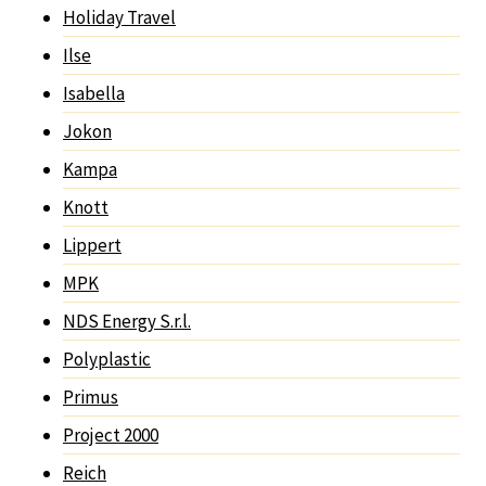
Holiday Travel
Ilse
Isabella
Jokon
Kampa
Knott
Lippert
MPK
NDS Energy S.r.l.
Polyplastic
Primus
Project 2000
Reich