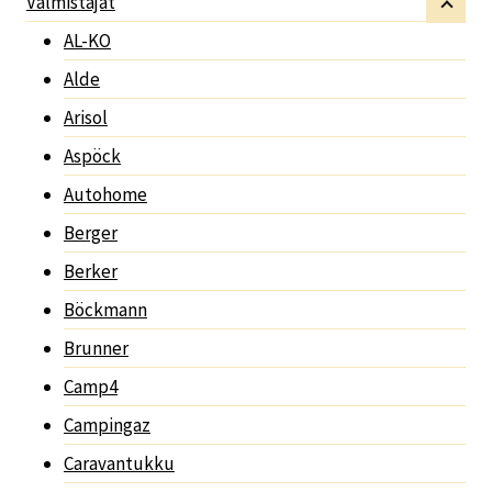
Valmistajat
AL-KO
Alde
Arisol
Aspöck
Autohome
Berger
Berker
Böckmann
Brunner
Camp4
Campingaz
Caravantukku