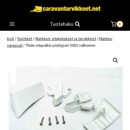
Siirry
sisältöön
Tuotehaku
0
Koti
/
Tuotteet
/
Markiisit, etukatokset ja tarvikkeet
/
Markiisi
varaosat
/
Thule etupalkin päätypari 5003 valkoinen