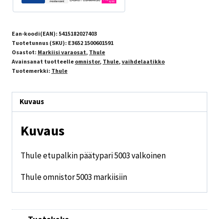
Ean-koodi(EAN):
5415182027403
Tuotetunnus (SKU):
E3652 1500601591
Osastot:
Markiisi varaosat
,
Thule
Avainsanat tuotteelle
omnistor
,
Thule
,
vaihdelaatikko
Tuotemerkki:
Thule
Kuvaus
Kuvaus
Thule etupalkin päätypari 5003 valkoinen
Thule omnistor 5003 markiisiin