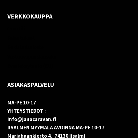
VERKKOKAUPPA
Oma tili
Palautukset
Rekisteriseloste
Vastuuvapauslauseke
Evästekäytäntö (EU)
ASIAKASPALVELU
MA-PE 10-17
YHTEYSTIEDOT :
info@janacaravan.fi
IISALMEN MYYMÄLÄ AVOINNA MA-PE 10-17
.
Marjahaankierto 4, 74130 Iisalmi