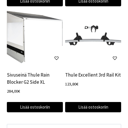
Lisää ostoskoriin
Lisää ostoskoriin
439,00€.
340,00€.
Sivuseinä Thule Rain
Thule Excellent 3rd Rail Kit
Blocker G2 Side XL
123,80
€
284,00
€
Lisää ostoskoriin
Lisää ostoskoriin
Etsi: