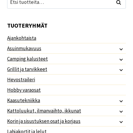
Haku
TUOTERYHMÄT
Ajankohtaista
Asuinmukavuus
Camping kalusteet
Grillit ja tarvikkeet
Hevostraileri
Hobby varaosat
Kaasutekniikka
Kattoluukut, ilmanvaihto, ikkunat
Korin ja sisustuksen osat ja korjaus
Lahjakortit ja lelut