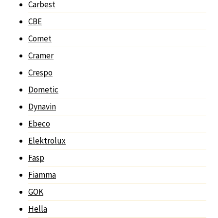
Carbest
CBE
Comet
Cramer
Crespo
Dometic
Dynavin
Ebeco
Elektrolux
Fasp
Fiamma
GOK
Hella