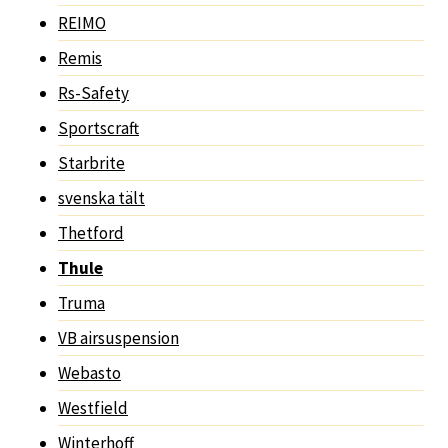
REIMO
Remis
Rs-Safety
Sportscraft
Starbrite
svenska tält
Thetford
Thule
Truma
VB airsuspension
Webasto
Westfield
Winterhoff