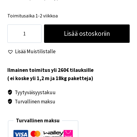
Toimitusaika 1-2 viikkoa
Thule
Lisää ostoskoriin
etupalkin
päätypari
Lisää Muistilistalle
5003
valkoinen
määrä
Ilmainen toimitus yli 260€ tilauksille
( ei koske yli 1,2 m ja 18kg paketteja)
Tyytyväisyystakuu
Turvallinen maksu
Turvallinen maksu