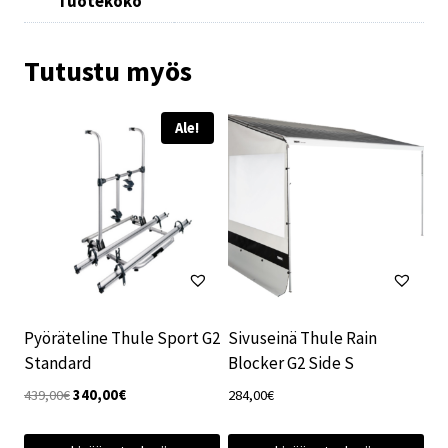
Tuotekoko
Tutustu myös
Ale!
Pyöräteline Thule Sport G2
Sivuseinä Thule Rain
Standard
Blocker G2 Side S
Alkuperäinen
Nykyinen
439,00
€
340,00
€
284,00
€
hinta
hinta
oli:
on: