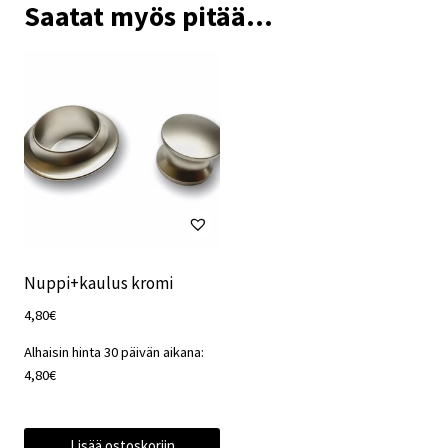
Saatat myös pitää...
Nuppi+kaulus kromi
4,80
€
Alhaisin hinta 30 päivän aikana:
4,80
€
Lisää ostoskoriin