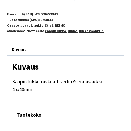
Ean-koodi(EAN):
4250009408611
Tuotetunnus (SKU):
1400611
Osastot:
Lukot, aukipitäjät
,
REIMO
Avainsanat tuotteelle
kaapin lukko
,
lukko
,
lukko kaappiin
Kuvaus
Kuvaus
Kaapin lukko ruskea T-vedin Asennusaukko
45x40mm
Tuotekoko