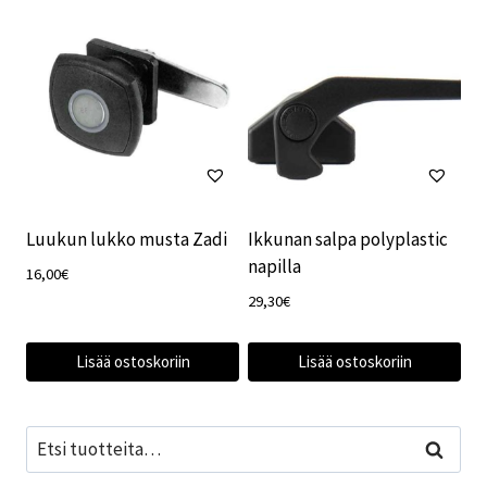
Luukun lukko musta Zadi
Ikkunan salpa polyplastic
napilla
16,00
€
29,30
€
Lisää ostoskoriin
Lisää ostoskoriin
Etsi:
Haku