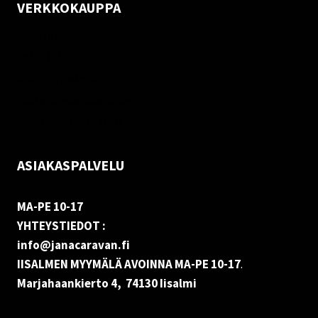
VERKKOKAUPPA
Oma tili
Palautukset
Rekisteriseloste
Vastuuvapauslauseke
Evästekäytäntö (EU)
ASIAKASPALVELU
MA-PE 10-17
YHTEYSTIEDOT :
info@janacaravan.fi
IISALMEN MYYMÄLÄ AVOINNA MA-PE 10-17
.
Marjahaankierto 4, 74130 Iisalmi