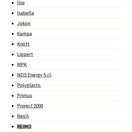
Ilse
Isabella
Jokon
Kampa
Knott
Lippert
MPK
NDS Energy S.r.l.
Polyplastic
Primus
Project 2000
Reich
REIMO