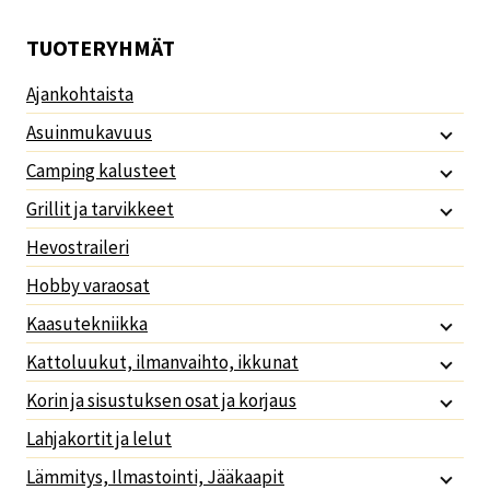
TUOTERYHMÄT
Ajankohtaista
Asuinmukavuus
Camping kalusteet
Grillit ja tarvikkeet
Hevostraileri
Hobby varaosat
Kaasutekniikka
Kattoluukut, ilmanvaihto, ikkunat
Korin ja sisustuksen osat ja korjaus
Lahjakortit ja lelut
Lämmitys, Ilmastointi, Jääkaapit