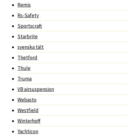
Remis
Rs-Safety
Sportscraft
Starbrite
svenska tält
Thetford
Thule
Truma
VB airsuspension
Webasto
Westfield
Winterhoff
Yachticon