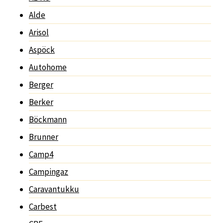
Alde
Arisol
Aspöck
Autohome
Berger
Berker
Böckmann
Brunner
Camp4
Campingaz
Caravantukku
Carbest