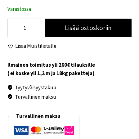
Varastossa
Kaapin
Lisää ostoskoriin
lukko
ruskea
Lisää Muistilistalle
T-
vedin
määrä
Ilmainen toimitus yli 260€ tilauksille
( ei koske yli 1,2 m ja 18kg paketteja)
Tyytyväisyystakuu
Turvallinen maksu
Turvallinen maksu