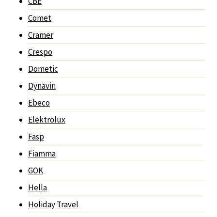
CBE
Comet
Cramer
Crespo
Dometic
Dynavin
Ebeco
Elektrolux
Fasp
Fiamma
GOK
Hella
Holiday Travel