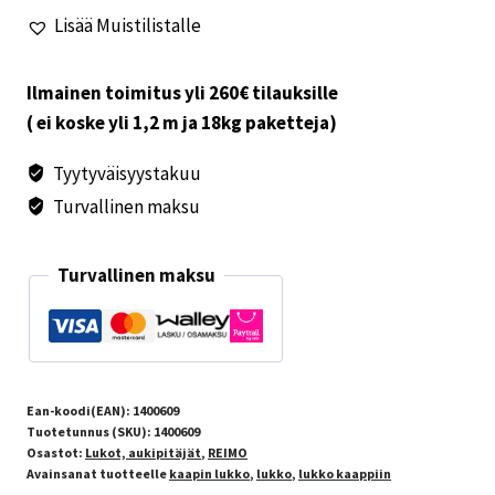
ilman
Lisää Muistilistalle
nuppia
määrä
Ilmainen toimitus yli 260€ tilauksille
( ei koske yli 1,2 m ja 18kg paketteja)
Tyytyväisyystakuu
Turvallinen maksu
Turvallinen maksu
Ean-koodi(EAN):
1400609
Tuotetunnus (SKU):
1400609
Osastot:
Lukot, aukipitäjät
,
REIMO
Avainsanat tuotteelle
kaapin lukko
,
lukko
,
lukko kaappiin