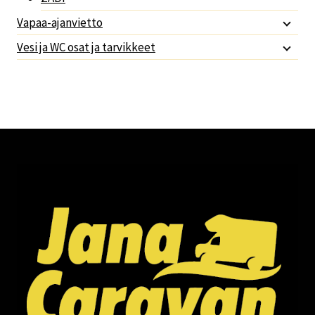
Vapaa-ajanvietto
Vesi ja WC osat ja tarvikkeet