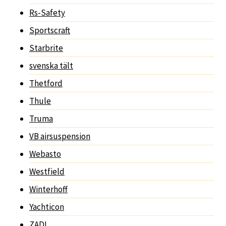
Rs-Safety
Sportscraft
Starbrite
svenska tält
Thetford
Thule
Truma
VB airsuspension
Webasto
Westfield
Winterhoff
Yachticon
ZADI