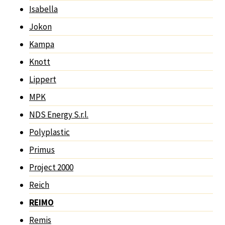
Isabella
Jokon
Kampa
Knott
Lippert
MPK
NDS Energy S.r.l.
Polyplastic
Primus
Project 2000
Reich
REIMO
Remis