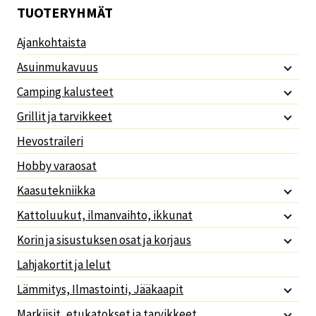
TUOTERYHMÄT
Ajankohtaista
Asuinmukavuus
Camping kalusteet
Grillit ja tarvikkeet
Hevostraileri
Hobby varaosat
Kaasutekniikka
Kattoluukut, ilmanvaihto, ikkunat
Korin ja sisustuksen osat ja korjaus
Lahjakortit ja lelut
Lämmitys, Ilmastointi, Jääkaapit
Markiisit, etukatokset ja tarvikkeet