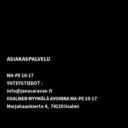
Oma tili
Palautukset
Rekisteriseloste
Vastuuvapauslauseke
Evästekäytäntö (EU)
ASIAKASPALVELU
MA-PE 10-17
YHTEYSTIEDOT :
info@janacaravan.fi
IISALMEN MYYMÄLÄ AVOINNA MA-PE 10-17
.
Marjahaankierto 4, 74130 Iisalmi