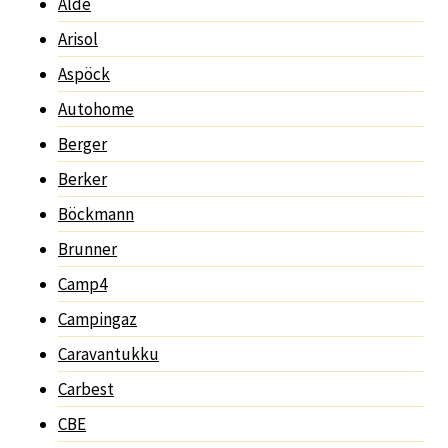
Alde
Arisol
Aspöck
Autohome
Berger
Berker
Böckmann
Brunner
Camp4
Campingaz
Caravantukku
Carbest
CBE