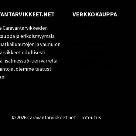
ANTARVIKKEET.NET
VERKKOKAUPPA
Oma tili
 Caravantarvikkeiden
Palautukset
auppa ja erikoismyymälä.
matkailuautojen ja vaunujen
Rekisteriseloste
tarvikkeet edullisesti.
Vastuuvapauslauseke
 Iisalmessa 5-tien varrella.
Evästekäytäntö (EU)
hintoja, olemme taatusti
en!
© 2026 Caravantarvikkeet.net - Toteutus
Primocom