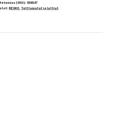
tetunnus (SKU):
936547
stot:
REIMO
,
Telttamatot ja lattiat