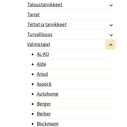
Taloustarvikkeet
Tarrat
Teltat ja tarvikkeet
Turvallisuus
Valmistajat
AL-KO
Alde
Arisol
Aspöck
Autohome
Berger
Berker
Böckmann