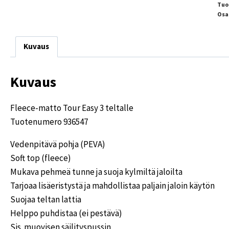
Tuo
Osa
Kuvaus
Kuvaus
Fleece-matto Tour Easy 3 teltalle
Tuotenumero 936547
Vedenpitävä pohja (PEVA)
Soft top (fleece)
Mukava pehmeä tunne ja suoja kylmiltä jaloilta
Tarjoaa lisäeristystä ja mahdollistaa paljain jaloin käytön
Suojaa teltan lattia
Helppo puhdistaa (ei pestävä)
Sis. muovisen säilityspussin