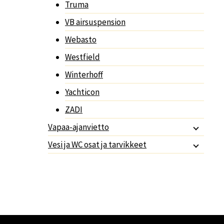
Truma
VB airsuspension
Webasto
Westfield
Winterhoff
Yachticon
ZADI
Vapaa-ajanvietto
Vesi ja WC osat ja tarvikkeet