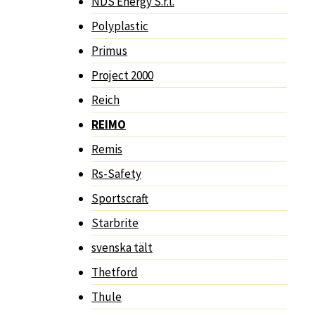
NDS Energy S.r.l.
Polyplastic
Primus
Project 2000
Reich
REIMO
Remis
Rs-Safety
Sportscraft
Starbrite
svenska tält
Thetford
Thule