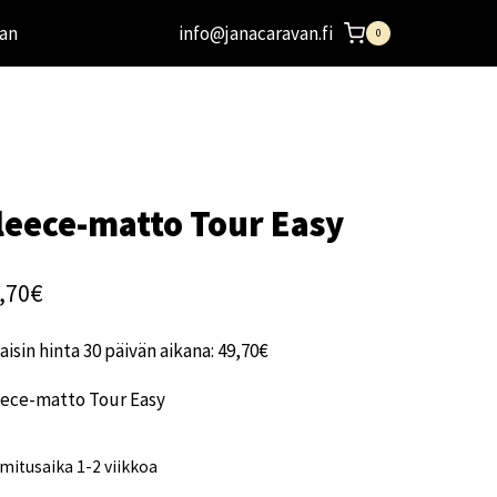
an
info@janacaravan.fi
0
leece-matto Tour Easy
,70
€
aisin hinta 30 päivän aikana:
49,70
€
eece-matto Tour Easy
mitusaika 1-2 viikkoa