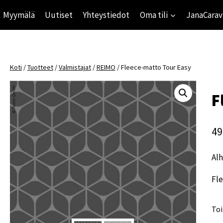
Myymälä
Uutiset
Yhteystiedot
Oma tili
JanaCarav
Koti
/
Tuotteet
/
Valmistajat
/
REIMO
/
Fleece-matto Tour Easy
F
49
Alh
Fl
Toi