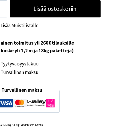
ece-
Lisää ostoskoriin
tto
ur
Lisää Muistilistalle
sy
ärä
ainen toimitus yli 260€ tilauksille
i koske yli 1,2 m ja 18kg paketteja)
Tyytyväisyystakuu
Turvallinen maksu
Turvallinen maksu
-koodi(EAN):
4043729147782