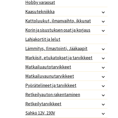
Hobby varaosat
Kaasutekniikka
Kattoluukut, ilmanvaihto, ikkunat
Korin ja sisustuksen osat ja korjaus
Lahjakortit ja lelut
Lämmitys, Ilmastointi, Jääkaapit
Markiisit, etukatokset ja tarvikkeet
Matkailuautotarvikkeet
Matkailuvaunutarvikkeet
Pyörätelineet ja tarvikkeet
Retkeilyauton rakentaminen
Retkeilytarvikkeet
Sähkö 12V, 230V