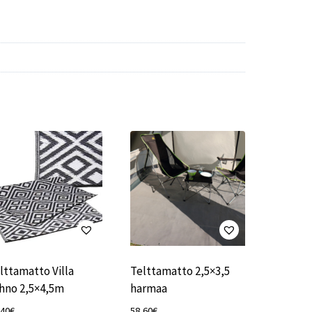
lttamatto Villa
Telttamatto 2,5×3,5
hno 2,5×4,5m
harmaa
,40
€
58,60
€