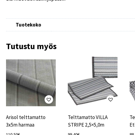
Tuotekoko
Tutustu myös
Arisol telttamatto
Telttamatto VILLA
Te
3x5m harmaa
STRIPE 2,5×5,0m
Et
110,50
€
99,40
€
88