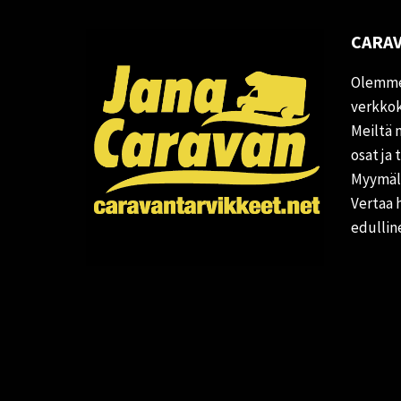
CARAV
Olemme
verkkok
Meiltä 
osat ja 
Myymälä
Vertaa 
edullin