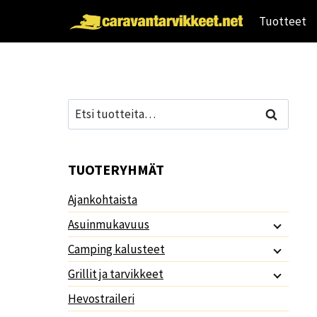
Siirry
Tuotteet
sisältöön
Etsi:
Haku
TUOTERYHMÄT
Ajankohtaista
Asuinmukavuus
Camping kalusteet
Grillit ja tarvikkeet
Hevostraileri