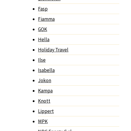
Fasp
Fiamma
GOK
Hella
Holiday Travel
Ilse
Isabella
Jokon
Kampa
Knott
Lippert
MPK