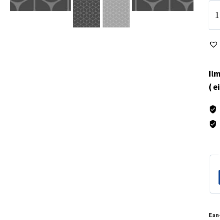
Fle
ma
To
Ea
mä
Ilm
( e
Ean