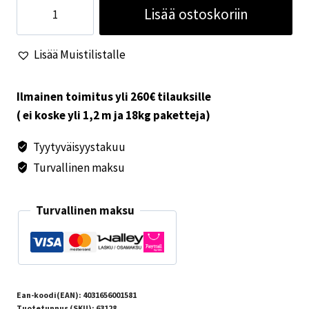
Suihkupää
Lisää ostoskoriin
Novo
kromi
Lisää Muistilistalle
määrä
Ilmainen toimitus yli 260€ tilauksille
( ei koske yli 1,2 m ja 18kg paketteja)
Tyytyväisyystakuu
Turvallinen maksu
Turvallinen maksu
Ean-koodi(EAN):
4031656001581
Tuotetunnus (SKU):
63128