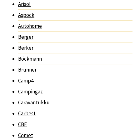
Arisol
Aspöck
Autohome
Berger
Berker
Böckmann
Brunner
Camp4
Campingaz
Caravantukku
Carbest
CBE
Comet