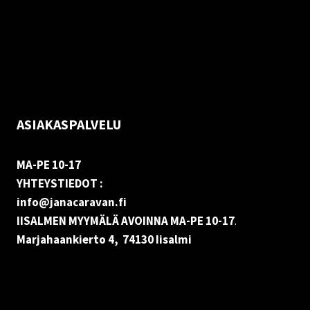
Palautukset
Rekisteriseloste
Vastuuvapauslauseke
Evästekäytäntö (EU)
ASIAKASPALVELU
MA-PE 10-17
YHTEYSTIEDOT :
info@janacaravan.fi
IISALMEN MYYMÄLÄ AVOINNA MA-PE 10-17
.
Marjahaankierto 4, 74130 Iisalmi