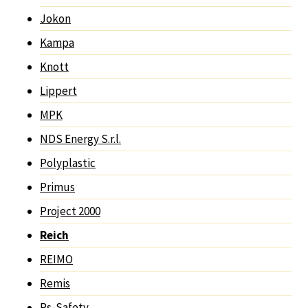
Jokon
Kampa
Knott
Lippert
MPK
NDS Energy S.r.l.
Polyplastic
Primus
Project 2000
Reich
REIMO
Remis
Rs-Safety