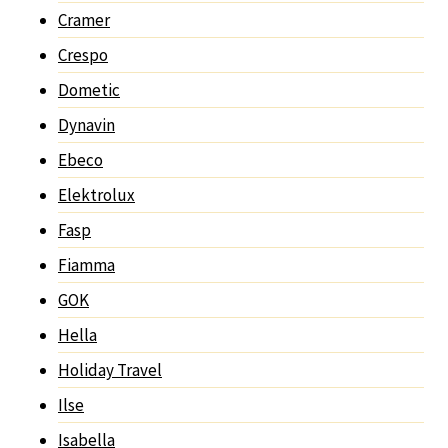
Cramer
Crespo
Dometic
Dynavin
Ebeco
Elektrolux
Fasp
Fiamma
GOK
Hella
Holiday Travel
Ilse
Isabella