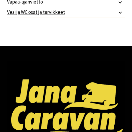
Vapaa-ajanvietto
Vesi ja WC osat ja tarvikkeet