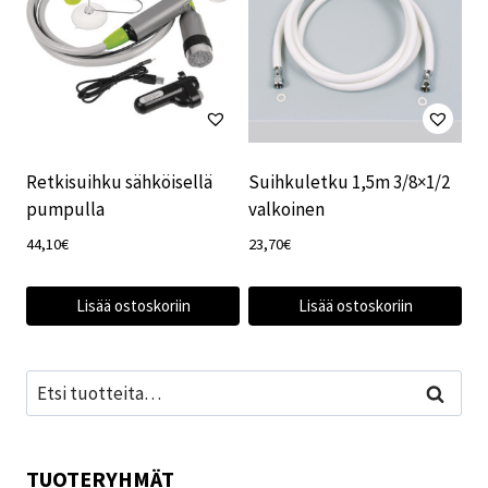
Retkisuihku sähköisellä
Suihkuletku 1,5m 3/8×1/2
pumpulla
valkoinen
44,10
€
23,70
€
Lisää ostoskoriin
Lisää ostoskoriin
Etsi:
Haku
TUOTERYHMÄT