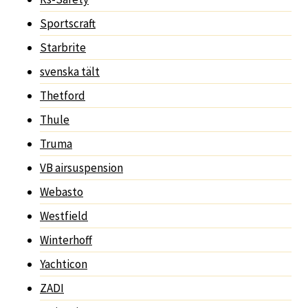
Sportscraft
Starbrite
svenska tält
Thetford
Thule
Truma
VB airsuspension
Webasto
Westfield
Winterhoff
Yachticon
ZADI