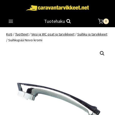
Siirry
sisältöön
Tuotehaku
0
Koti
/
Tuotteet
/
Vesi ja WC osat ja tarvikkeet
/
Suihku ja tarvikkeet
/
Suihkupää Novo kromi