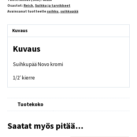
Osastot:
Reich
,
Suihku ja tarvikkeet
Avainsanat tuotteelle
suihku
,
suihkupää
Kuvaus
Kuvaus
Suihkupää Novo kromi
1/2′ kierre
Tuotekoko
Saatat myös pitää...