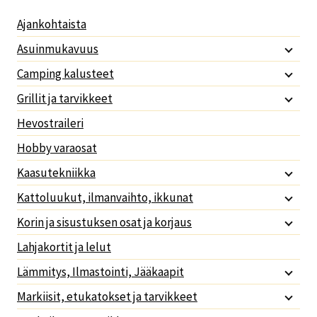
Ajankohtaista
Asuinmukavuus
Camping kalusteet
Grillit ja tarvikkeet
Hevostraileri
Hobby varaosat
Kaasutekniikka
Kattoluukut, ilmanvaihto, ikkunat
Korin ja sisustuksen osat ja korjaus
Lahjakortit ja lelut
Lämmitys, Ilmastointi, Jääkaapit
Markiisit, etukatokset ja tarvikkeet