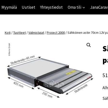
Myymälä
Uutiset
Yhteystiedot
Oma tili
JanaCarav
Koti
/
Tuotteet
/
Valmistajat
/
Project 2000
/
Sähköinen astin 70cm 12V pa
S
p
51
Alh
Säh