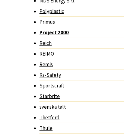
NDS Energy S.r.l.
Polyplastic
Primus
Project 2000
Reich
REIMO
Remis
Rs-Safety
Sportscraft
Starbrite
svenska tält
Thetford
Thule