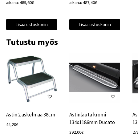
aikana:
489,60
€
aikana:
487,40
€
Lisää ostoskoriin
Lisää ostoskoriin
Tutustu myös
Astin 2 askelmaa 38cm
Astinlauta kromi
As
134x1186mm Ducato
13
44,20
€
392,00
€
27