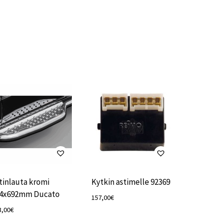
tinlauta kromi
Kytkin astimelle 92369
4x692mm Ducato
157,00
€
3,00
€