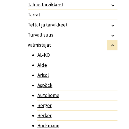
Taloustarvikkeet
Tarrat
Teltat ja tarvikkeet
Turvallisuus
Valmistajat
AL-KO
Alde
Arisol
Aspöck
Autohome
Berger
Berker
Böckmann