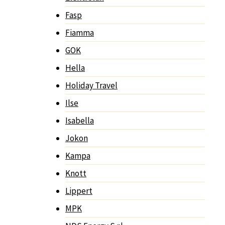
Fasp
Fiamma
GOK
Hella
Holiday Travel
Ilse
Isabella
Jokon
Kampa
Knott
Lippert
MPK