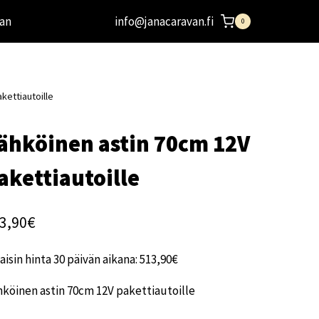
an
info@janacaravan.fi
0
kettiautoille
ähköinen astin 70cm 12V
akettiautoille
3,90
€
aisin hinta 30 päivän aikana:
513,90
€
köinen astin 70cm 12V pakettiautoille