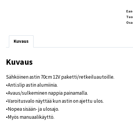
Ean
Tuo
Osa
Kuvaus
Kuvaus
Sähköinen astin 70cm 12V paketti/retkeiluautoille.
•Anti.slip astin alumiinia.
•Avaus/sulkeminen nappia painamalla.
•Varoitusvalo näyttää kun astin on ajettu ulos.
•Nopea sisään- ja ulosajo.
•Myös manuaalikäyttö.