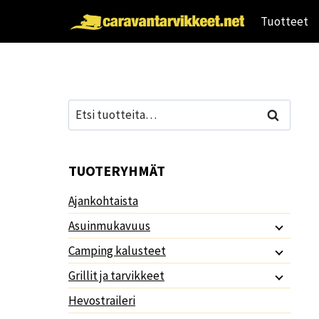
Siirry
Tuotteet
sisältöön
Etsi:
Haku
TUOTERYHMÄT
Ajankohtaista
Asuinmukavuus
Camping kalusteet
Grillit ja tarvikkeet
Hevostraileri