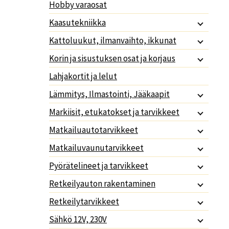
Hobby varaosat
Kaasutekniikka
Kattoluukut, ilmanvaihto, ikkunat
Korin ja sisustuksen osat ja korjaus
Lahjakortit ja lelut
Lämmitys, Ilmastointi, Jääkaapit
Markiisit, etukatokset ja tarvikkeet
Matkailuautotarvikkeet
Matkailuvaunutarvikkeet
Pyörätelineet ja tarvikkeet
Retkeilyauton rakentaminen
Retkeilytarvikkeet
Sähkö 12V, 230V