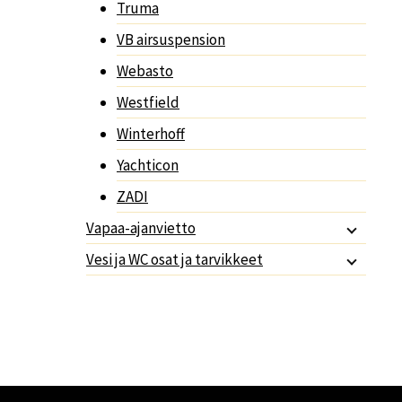
Truma
VB airsuspension
Webasto
Westfield
Winterhoff
Yachticon
ZADI
Vapaa-ajanvietto
Vesi ja WC osat ja tarvikkeet