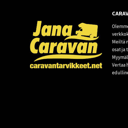
CARAV
Olemme
verkkok
Meiltä 
osat ja 
Myymälä
Vertaa 
edullin