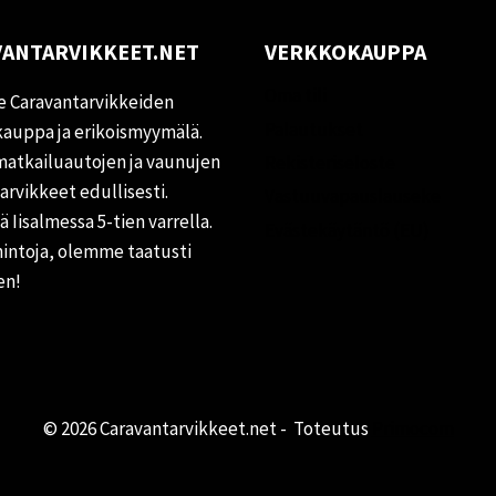
ANTARVIKKEET.NET
VERKKOKAUPPA
Oma tili
 Caravantarvikkeiden
Palautukset
auppa ja erikoismyymälä.
matkailuautojen ja vaunujen
Rekisteriseloste
tarvikkeet edullisesti.
Vastuuvapauslauseke
 Iisalmessa 5-tien varrella.
Evästekäytäntö (EU)
hintoja, olemme taatusti
en!
© 2026 Caravantarvikkeet.net - Toteutus
Primocom