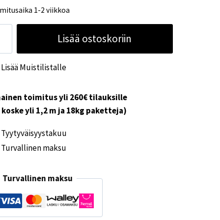
mitusaika 1-2 viikkoa
hköinen
Lisää ostoskoriin
in
cm
Lisää Muistilistalle
V
ettiautoille
ärä
ainen toimitus yli 260€ tilauksille
i koske yli 1,2 m ja 18kg paketteja)
Tyytyväisyystakuu
Turvallinen maksu
Turvallinen maksu